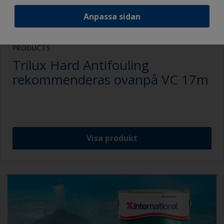
Anpassa sidan
PRODUCTS
Trilux Hard Antifouling
rekommenderas ovanpå VC 17m
Visa produkt