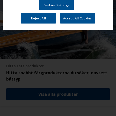
Cookies Settings
Reject All
Accept All Cookies
Hitta rätt produkter
Hitta snabbt färgprodukterna du söker, oavsett
båttyp
Visa alla produkter