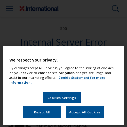
500
Internal Server Error
We respect your privacy.
Måla din båt som ett proffs
By clicking “Accept All Cookies”, you agree to the storing of cookies
on your device to enhance site navigation, analyze site usage, and
assist in our marketing efforts.
Cookie Statement for more
information.
Hitta de bästa produkterna för att
underhålla din båt
Cookies Settings
Reject All
Accept All Cookies
Få allt stöd du behöver för att måla din
båt med självförtroende