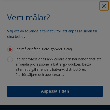
Vem målar?
Dra nytta av vår kontinuerliga
innovation och vetenskapliga expertis
Välj ett av följande alternativ för att anpassa sidan till
dina behov
Jag målar båten själv (gör-det-själv)
Jag är professionell applicerare och har behörighet att
Följ International:
använda professionella båtfärgprodukter. Detta
alternativ gäller enbart båtvarv, distributörer,
återförsäljare och applicerare..
Anpassa sidan
Stöd