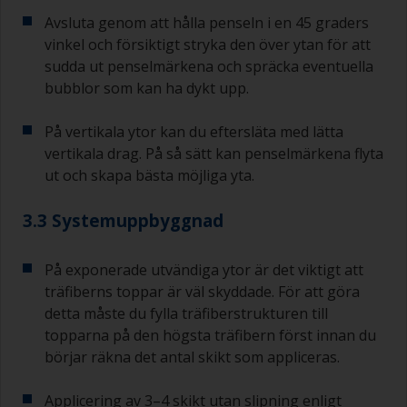
Avsluta genom att hålla penseln i en 45 graders
vinkel och försiktigt stryka den över ytan för att
sudda ut penselmärkena och spräcka eventuella
bubblor som kan ha dykt upp.
På vertikala ytor kan du eftersläta med lätta
vertikala drag. På så sätt kan penselmärkena flyta
ut och skapa bästa möjliga yta.
3.3 Systemuppbyggnad
På exponerade utvändiga ytor är det viktigt att
träfiberns toppar är väl skyddade. För att göra
detta måste du fylla träfiberstrukturen till
topparna på den högsta träfibern först innan du
börjar räkna det antal skikt som appliceras.
Applicering av 3–4 skikt utan slipning enligt