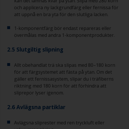
kan det lämnas kvar på ytan. Slipa med 280 korn
och applicera ny lackgrundfärg eller fernissa för
att uppnå en bra yta för den slutliga lacken.
1-komponentfärg bör endast repareras eller
övermålas med andra 1-komponentprodukter.
2.5 Slutgiltig slipning
Allt obehandlat trä ska slipas med 80–180 korn
för att färgsystemet att fästa på ytan. Om det
gäller ett fernissasystem, slipar du i träfiberns
riktning med 180 korn för att förhindra att
sliprepor lyser igenom.
2.6 Avlägsna partiklar
Avlägsna sliprester med ren tryckluft eller