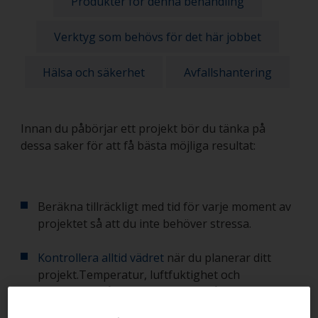
Produkter för denna behandling
Verktyg som behövs för det här jobbet
Hälsa och säkerhet
Avfallshantering
Innan du påbörjar ett projekt bör du tänka på
dessa saker för att få bästa möjliga resultat:
Beräkna tillräckligt med tid för varje moment av
projektet så att du inte behöver stressa.
Kontrollera alltid vädret
när du planerar ditt
projekt.Temperatur, luftfuktighet och
daggpunkt påverkar kvaliteten på ditt arbete.