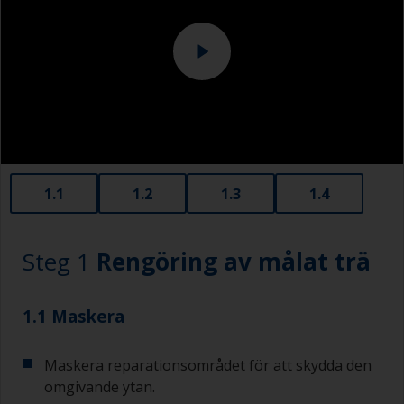
1.1
1.2
1.3
1.4
Steg 1
Rengöring av målat trä
1.1 Maskera
Maskera reparationsområdet för att skydda den
omgivande ytan.