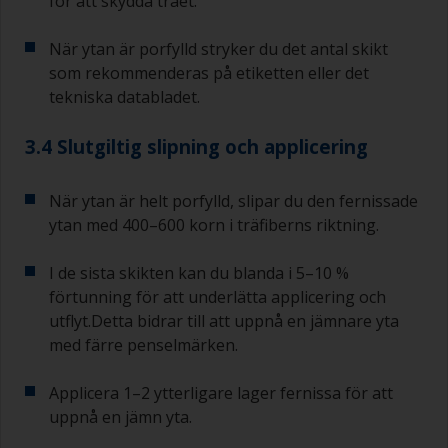
för att skydda träet.
När ytan är porfylld stryker du det antal skikt
som rekommenderas på etiketten eller det
tekniska databladet.
3.4 Slutgiltig slipning och applicering
När ytan är helt porfylld, slipar du den fernissade
ytan med 400–600 korn i träfiberns riktning.
I de sista skikten kan du blanda i 5–10 %
förtunning för att underlätta applicering och
utflyt.Detta bidrar till att uppnå en jämnare yta
med färre penselmärken.
Applicera 1–2 ytterligare lager fernissa för att
uppnå en jämn yta.