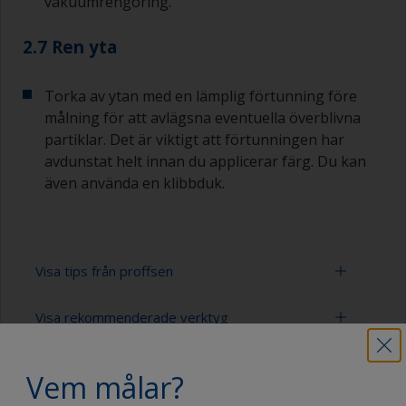
vakuumrengöring.
2.7 Ren yta
Torka av ytan med en lämplig förtunning före
målning för att avlägsna eventuella överblivna
partiklar. Det är viktigt att förtunningen har
avdunstat helt innan du applicerar färg. Du kan
även använda en klibbduk.
Visa tips från proffsen
Visa rekommenderade verktyg
>Slipa alltid längs med träfibern eftersom
slipning över det kan orsaka repor som kommer
att lysa igenom till den slutliga ytbeläggningen.
Dammsugare (eller tryckluft)
Vem målar?
Färgen eller fernissan kan avlägsnas med ett