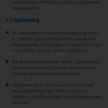
att den åldras i förtid på grund av lösningsmedel
som avdunstar.
3.2 Applicering
På obehandlat trä förtunnas vanligtvis de första
1–2 skikten (upp till 50 %) med ett kompatibelt
lösningsmedel. Detta hjälper fernissan att tränga
in i träfibern, vilket ger bättre vidhäftning.
När dessa första skikt har härdat, slipa försiktigt
den resta fibern med 220 korn, men försök att
inte slipa igenom till trät vid kanterna.
Vid applicering av fernissa ska du arbeta med
fasta penseldrag längs med och tvärs över
träfibern, och hålla penseln i en 90 graders vinkel
mot ytan.