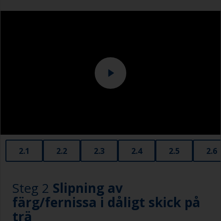
Overall
2.1
2.2
2.3
2.4
2.5
2.6
Steg 2
Slipning av
färg/fernissa i dåligt skick på
trä