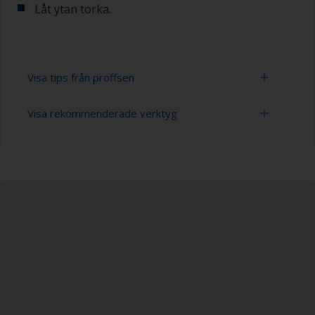
Låt ytan torka.
Visa tips från proffsen
Visa rekommenderade verktyg
Du märker att ytan är ordentligt avfettad om
vattnet sprids över ytan under spolningen. Små
droppar av vatten är en indikator på att ytan inte
Spann
är helt avfettad. Upprepa i så fall
rengöringsprocessen.
Högtryckstvätt
Maskering av det omgivande området bidrar till
Förlängningsskaft för rengöringsverktyg
att förhindra att kontaminering sprider sig till
andra ytor.
Svamp och/eller trasor
Gummihandskar
Skyddsskor