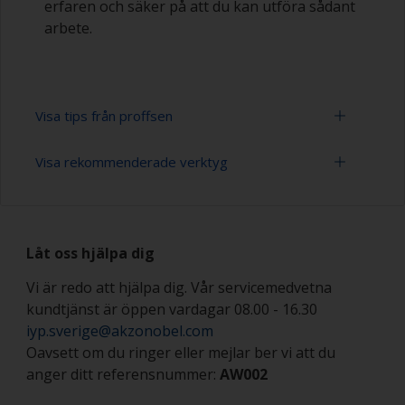
erfaren och säker på att du kan utföra sådant
arbete.
Visa tips från proffsen
Visa rekommenderade verktyg
Arbeta med en roller:
Att måla med en roller är en snabb metod för
Rollertråg
att täcka stora/släta ytor.
Låt oss hjälpa dig
Rollers (varierande typ och storlek)
>Rollers kan vara av typen skumrollers med hög
densitet och slutna celler för att minimera
Vi är redo att hjälpa dig. Vår servicemedvetna
Penslar (passande storlek)
bildandet av bubblor som kan uppstå med
kundtjänst är öppen vardagar 08.00 - 16.30
mohairrollers eller skumrollers med stora celler.
Klibbduk eller luddfri trasa
iyp.sverige@akzonobel.com
Oavsett om du ringer eller mejlar ber vi att du
Om du använder filtrollers eller mohairrollers,
Slippapper 220-600 (varierande grovlek för
kan du vira maskeringstejp runt den nya rollern
anger ditt referensnummer:
AW002
slipning av fernissa)
och sedan dra bort den för att avlägsna alla lösa