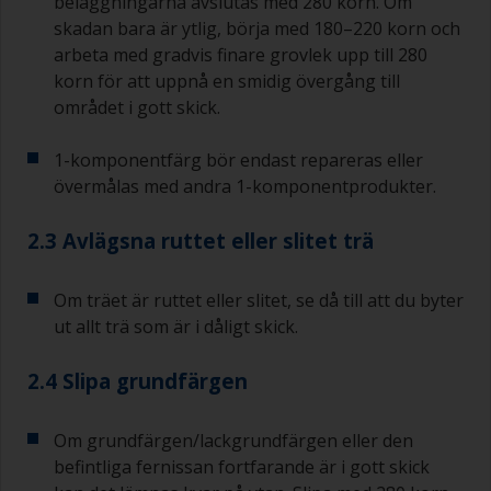
beläggningarna avslutas med 280 korn. Om
skadan bara är ytlig, börja med 180–220 korn och
arbeta med gradvis finare grovlek upp till 280
korn för att uppnå en smidig övergång till
området i gott skick.
1-komponentfärg bör endast repareras eller
övermålas med andra 1-komponentprodukter.
2.3 Avlägsna ruttet eller slitet trä
Om träet är ruttet eller slitet, se då till att du byter
ut allt trä som är i dåligt skick.
2.4 Slipa grundfärgen
Om grundfärgen/lackgrundfärgen eller den
befintliga fernissan fortfarande är i gott skick