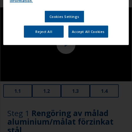
information.
Cookies Settings
Reject All
Accept All Cookies
1.1
1.2
1.3
1.4
Steg 1
Rengöring av målad
aluminium/målat förzinkat
stål