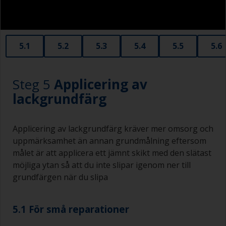
Gamla kreditkort i plast fungerar utmärkt som
applicerings- och utjämningsverktyg för mindre
områden av spackel.
5.1
5.2
5.3
5.4
5.5
5.6
Vid slipning av spackel är risken stor att man
oavsiktligt slipar omgivande områden och bildar
ett nersjunket område som kommer synas
Steg 5
Applicering av
igenom till ytan. Se till att undvika detta.
lackgrundfärg
Applicering av lackgrundfärg kräver mer omsorg och
uppmärksamhet än annan grundmålning eftersom
målet är att applicera ett jämnt skikt med den slätast
möjliga ytan så att du inte slipar igenom ner till
grundfärgen när du slipa
5.1 För små reparationer