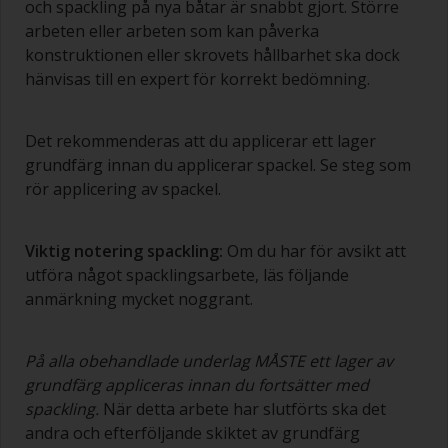
och spackling på nya båtar är snabbt gjort. Större
Tvätta penslarna med lämpligt lösningsmedel
arbeten eller arbeten som kan påverka
och torka dem grundligt innan du använder dem
konstruktionen eller skrovets hållbarhet ska dock
för att undvika kontaminering.
hänvisas till en expert för korrekt bedömning.
Kvaliteten på de penslar som krävs för
grundmålning är mindre kritisk än de som
används för applicering av lackgrundfärg eller
Det rekommenderas att du applicerar ett lager
lackfärg.
grundfärg innan du applicerar spackel. Se steg som
rör applicering av spackel.
För att minimera penseldrag bör du hålla
penseln i 45 graders vinkel mot ytan.
Viktig notering spackling:
Om du har för avsikt att
För att rengöra penslar, häll upp lite förtunning i
utföra något spacklingsarbete, läs följande
en lämplig behållare så att du kan göra rent dem
anmärkning mycket noggrant.
om dess borst börjar täppas till på grund av
härdad eller förtjockad färg.
På alla obehandlade underlag MÅSTE ett lager av
Andra användbara tips:
grundfärg appliceras innan du fortsätter med
Om du märker av rinningar när färgen appliceras
spackling.
När detta arbete har slutförts ska det
är den antingen för tunn eller så använder du för
andra och efterföljande skiktet av grundfärg
mycket.