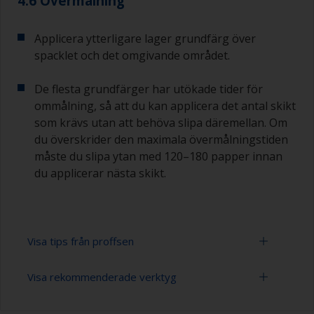
4.6 Övermålning
Applicera ytterligare lager grundfärg över
spacklet och det omgivande området.
De flesta grundfärger har utökade tider för
ommålning, så att du kan applicera det antal skikt
som krävs utan att behöva slipa däremellan. Om
du överskrider den maximala övermålningstiden
måste du slipa ytan med 120–180 papper innan
du applicerar nästa skikt.
Visa tips från proffsen
Visa rekommenderade verktyg
Epoxiprodukter måste blandas i rätt förhållande.
Om du tillsätter för mycket härdningsmedel kan
det lämna en klibbig hinna på ytan som inte är