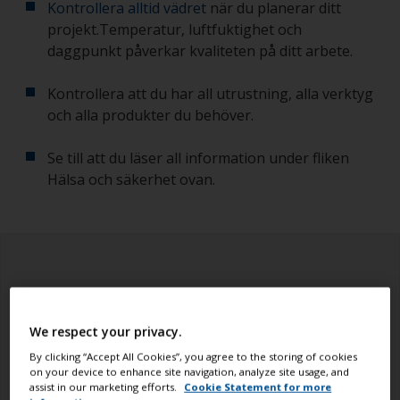
Kontrollera alltid vädret
när du planerar ditt
projekt.Temperatur, luftfuktighet och
daggpunkt påverkar kvaliteten på ditt arbete.
Kontrollera att du har all utrustning, alla verktyg
och alla produkter du behöver.
Se till att du läser all information under fliken
Hälsa och säkerhet ovan.
We respect your privacy.
By clicking “Accept All Cookies”, you agree to the storing of cookies
on your device to enhance site navigation, analyze site usage, and
assist in our marketing efforts.
Cookie Statement for more