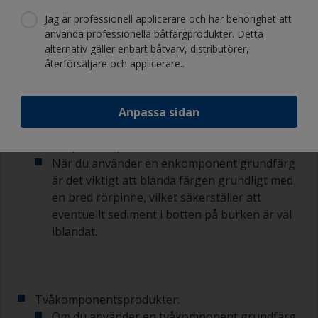
3.2 Maskera
Jag är professionell applicerare och har behörighet att
använda professionella båtfärgprodukter. Detta
alternativ gäller enbart båtvarv, distributörer,
Maskera alla ytor som inte ska målas, som
återförsäljare och applicerare..
vattenlinjen, med lämplig maskeringstejp.
3.3 Blanda
Anpassa sidan
Enkomponentsprodukter:
När du använder en enkomponent grundfärg
är det viktigt att blanda färgen grundligt med
en bred rörpinne, vilket säkerställer att
eventuellt sediment i botten på burken är väl
iblandat.
Tvåkomponentsprodukter:
Om du använder en tvåkomponent grundfärg