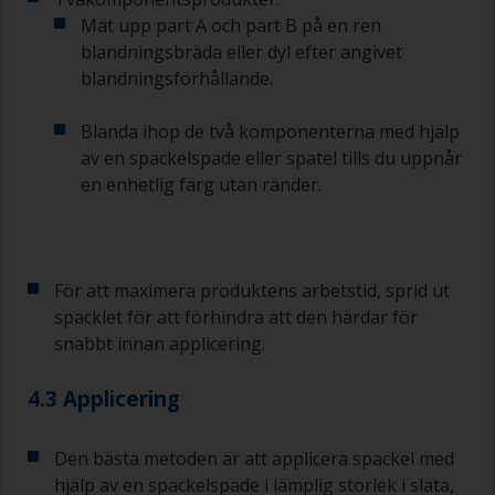
antingen slipa grundfärgen eller applicera ett till
Mät upp part A och part B på en ren
skikt och se till att du inte missar
blandningsbräda eller dyl efter angivet
övermålningsintervallet vid detta andra försök.
blandningsförhållande.
Om något av de applicerade skikten börjar rinna
(eller innehåller kontamineringar) som du
Blanda ihop de två komponenterna med hjälp
behöver slipa bort, använd 120–220 korn. Börja
av en spackelspade eller spatel tills du uppnår
med 220 papper och om det sätts igen kan du
en enhetlig färg utan ränder.
använda 120 papper. Om du använder grövre
slippapper riskerar du att avlägsna för mycket av
produkten och/eller slipa ner till underlaget.
För att maximera produktens arbetstid, sprid ut
spacklet för att förhindra att den härdar för
snabbt innan applicering.
4.3 Applicering
Den bästa metoden är att applicera spackel med
hjälp av en spackelspade i lämplig storlek i släta,