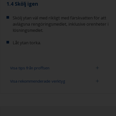
1.4 Skölj igen
Skölj ytan väl med rikligt med färskvatten för att
avlägsna rengöringsmedlet, inklusive orenheter i
lösningsmedlet.
Låt ytan torka.
Visa tips från proffsen
Visa rekommenderade verktyg
Du märker att ytan är ordentligt avfettad om
vattnet sprids över ytan under spolningen. SSmå
droppar vatten är en indikator på att ytan inte är
Spann
helt avfettad. Upprepa i så fall
rengöringsprocessen.
Högtryckstvätt
Använd endast lämpliga produkter för rengöring.