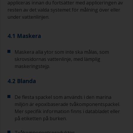
appliceras innan du fortsätter med appliceringen av
resten av det valda systemet för målning över eller
Undvik att använda färg direkt från burken
under vattenlinjen.
eftersom det ökar risken för kontaminering och
att färgen åldras i förtid på grund av avdunstning
av lösningsmedel. Häll i stället uppvad du
4.1 Maskera
förväntar dig att använda på 30 minuter i en
separat behållare.
Maskera alla ytor som inte ska målas, som
Gamla syltburkar eller torra, rena plåtburkar kan
skrovsidornas vattenlinje, med lämplig
vara användbara för blandning av färg.
maskeringstejp.
Metallmått i olika storlekar från mataffären är
även idealiska för att mäta små mängder färg
4.2 Blanda
och härdare för de mindre jobben.
När du applicerar grundfärg med bottenfärg
De flesta spackel som används i den marina
måste du se till att intervalltiden mellan slutet av
miljön är epoxibaserade tvåkomponentspackel.
appliceringen av epoxigrundfärgen och det
Mer specifik information finns i databladet eller
första skiktet bottenfärg inte är längre än vad
som anges i databladet eller på etiketten. Detta
på etiketten på burken.
gäller särskilt för epoxibaserade grundfärger.
Om du missar det här intervallet måste du
Tvåkomponentsprodukter: