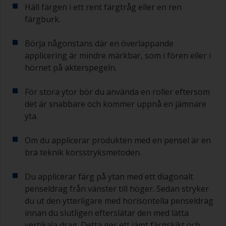
Häll färgen i ett rent färgtråg eller en ren
färgburk.
Börja någonstans där en överlappande
applicering är mindre märkbar, som i fören eller i
hörnet på akterspegeln.
För stora ytor bör du använda en roller eftersom
det är snabbare och kommer uppnå en jämnare
yta.
Om du applicerar produkten med en pensel är en
bra teknik korsstryksmetoden.
Du applicerar färg på ytan med ett diagonalt
penseldrag från vänster till höger. Sedan stryker
du ut den ytterligare med horisontella penseldrag
innan du slutligen efterslätar den med lätta
vertikala drag. Detta ger ett jämt färgskikt och