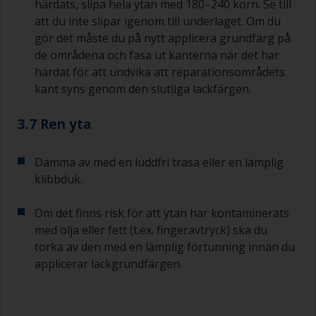
härdats, slipa hela ytan med 180–240 korn. Se till
att du inte slipar igenom till underlaget. Om du
gör det måste du på nytt applicera grundfärg på
de områdena och fasa ut kanterna när det har
härdat för att undvika att reparationsområdets
kant syns genom den slutliga lackfärgen.
3.7 Ren yta
Damma av med en luddfri trasa eller en lämplig
klibbduk.
Om det finns risk för att ytan har kontaminerats
med olja eller fett (t.ex. fingeravtryck) ska du
torka av den med en lämplig förtunning innan du
applicerar lackgrundfärgen.