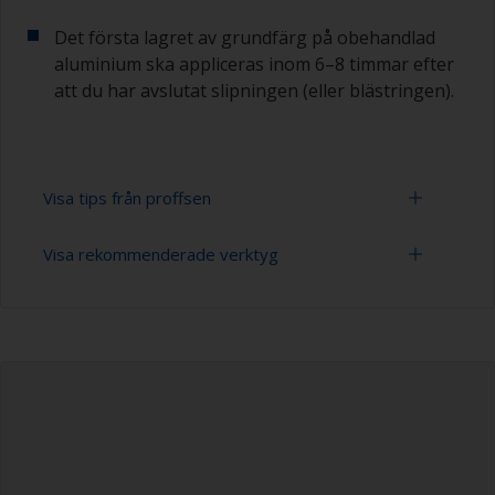
Det första lagret av grundfärg på obehandlad
aluminium ska appliceras inom 6–8 timmar efter
att du har avslutat slipningen (eller blästringen).
Visa tips från proffsen
Visa rekommenderade verktyg
Aluminium oxiderar så snart det exponeras, så
det första skiktet med grundfärg på obehandlad
aluminium ska appliceras inom 6–8 timmar efter
Slippapper 24-36, 120-280 (varierande grovlek
att du har avslutat blästringen eller slipningen.
för förbehandlingen)
Färgen kan avlägsnas med ett
Dammsugare (eller tryckluft)
färgborttagningsmedel eller genom att slipa
med 120 korn. Se till att använda ett
Rengöringsförtunning
färgborttagningsmedel som är kompatibelt med
aluminium.
Gummihandskar