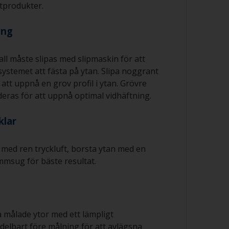
produkter.
ing
ll måste slipas med slipmaskin för att
systemet att fästa på ytan. Slipa noggrant
att uppnå en grov profil i ytan. Grövre
as för att uppnå optimal vidhäftning.
klar
 med ren tryckluft, borsta ytan med en
mmsug för bäste resultat.
 målade ytor med ett lämpligt
elbart före målning för att avlägsna