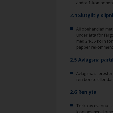
andra 1-komponent
2.4 Slutgiltig slipn
All obehandlad meta
underlätta för färg
med 24-36 korn för 
papper rekommender
2.5 Avlägsna parti
Avlägsna sliprester
ren borste eller da
2.6 Ren yta
Torka av eventuella
lösningsmedel omed