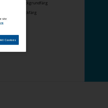
plicering av lackgrundfärg
plicering av lackfärg
e site
ore
All Cookies