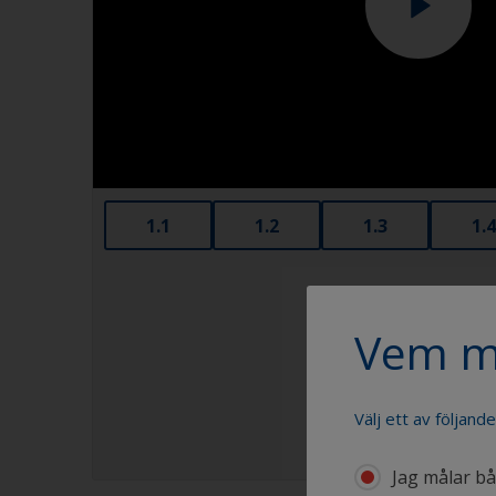
1.1
1.2
1.3
1.4
Vem m
Välj ett av följand
Jag målar båt