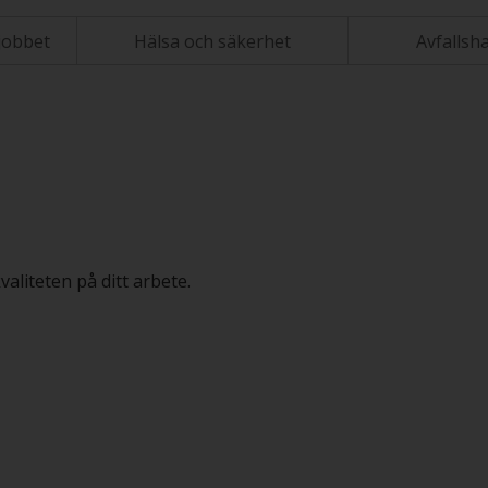
jobbet
Hälsa och säkerhet
Avfallsh
aliteten på ditt arbete.