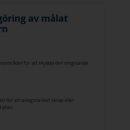
öring av målat
rn
nsområdet för att skydda den omgivande
en för att avlägsna löst skräp eller
å ytan.