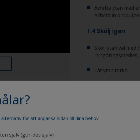
Avfetta ytan med e
Arbeta in produkte
1.4 Skölj igen
Skölj ytan väl med 
rengöringsmedlet, i
Låt ytan torka.
ålar?
Visa tips från proffsen
Visa rekommenderade
e alternativ för att anpassa sidan till dina behov
Du märker att ytan
över ytan under s
indikator på att yt
en själv (gör-det-själv)
Spann
rengöringsproces