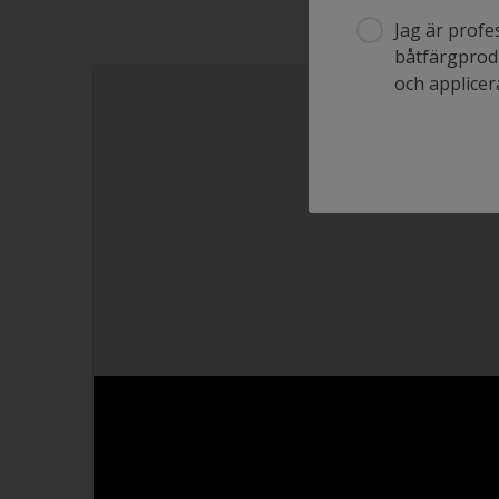
Jag är profe
båtfärgprodu
och applicera