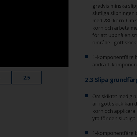
gradvis minska slip
slutliga slipningen
med 280 korn. Om s
korn och arbeta med
för att uppnå en s
område i gott skick.
1-komponentfärg b
andra 1-komponent
2.5
2.3 Slipa grundfä
Om skiktet med gru
är i gott skick kan
korn och applicera
yta för den slutliga
1-komponentfärg b