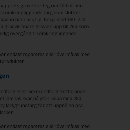
papprets grovlek i steg om 100 till den
 av omkringliggande färg som slutförs
kadan bara är ytlig, börja med 180–220
 gradvis finare grovlek upp till 280 korn
midig övergång till omkringliggande
ör endast repareras eller övermålas med
produkter.
rgen
ndfärg eller lackgrundfärg fortfarande
 det lämnas kvar på ytan. Slipa med 280
 ny lackgrundfärg för att uppnå en bra
 lacken.
ör endast repareras eller övermålas med