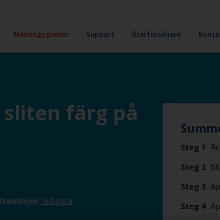
Målningsguider
Support
Återförsäljare
Konta
sliten färg på
Summe
Steg 1
Re
Steg 2
Sl
Steg 3
Ap
ttenlinjen
redigera
Steg 4
Ap