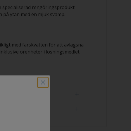
n specialiserad rengöringsprodukt.
n på ytan med en mjuk svamp.
rikligt med färskvatten för att avlägsna
nklusive orenheter i lösningsmedlet.
 verktyg
 är ordentligt avfettad om vattnet sprids
polningen. Små droppar vatten är en
an inte är helt avfettad. Upprepa i så fall
sen.