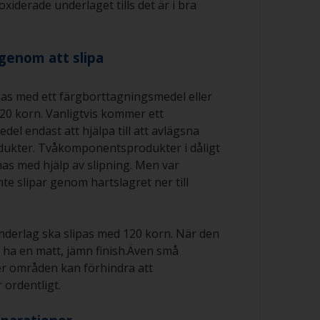
 oxiderade underlaget tills det är i bra
 genom att slipa
as med ett färgborttagningsmedel eller
20 korn. Vanligtvis kommer ett
el endast att hjälpa till att avlägsna
kter. Tvåkomponentsprodukter i dåligt
as med hjälp av slipning. Men var
inte slipar genom hartslagret ner till
nderlag ska slipas med 120 korn. När den
n ha en matt, jämn finish.Även små
ler områden kan förhindra att
 ordentligt.