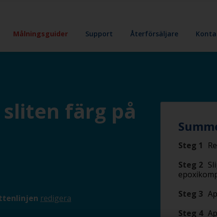
Målningsguider
Support
Återförsäljare
Konta
sliten färg på
Summe
Steg 1
Re
Steg 2
Sl
epoxikompo
Steg 3
Ap
ttenlinjen
redigera
Steg 4
Ap