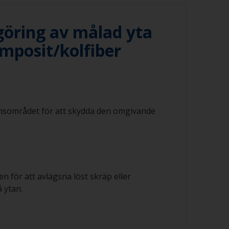
öring av målad yta
mposit/kolfiber
nsområdet för att skydda den omgivande
en för att avlägsna löst skräp eller
å ytan.