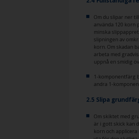
2.4 Fullständiga r
Om du slipar ner ti
använda 120 korn p
minska slippapprets
slipningen av omkr
korn. Om skadan ba
arbeta med gradvis 
uppnå en smidig öve
1-komponentfärg b
andra 1-komponent
2.5 Slipa grundfä
Om skiktet med gru
är i gott skick kan
korn och applicera
yta för den slutliga