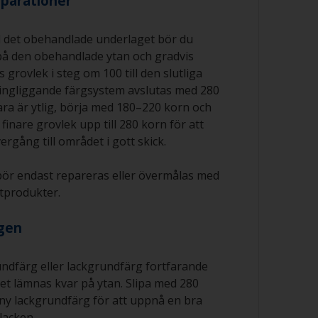
eparationer
ll det obehandlade underlaget bör du
å den obehandlade ytan och gradvis
 grovlek i steg om 100 till den slutliga
ingliggande färgsystem avslutas med 280
ra är ytlig, börja med 180–220 korn och
finare grovlek upp till 280 korn för att
rgång till området i gott skick.
ör endast repareras eller övermålas med
produkter.
rgen
ndfärg eller lackgrundfärg fortfarande
 det lämnas kvar på ytan. Slipa med 280
 ny lackgrundfärg för att uppnå en bra
 lacken.