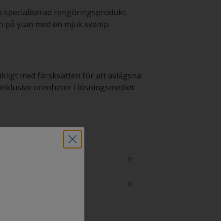
n specialiserad rengöringsprodukt.
n på ytan med en mjuk svamp.
rikligt med färskvatten för att avlägsna
nklusive orenheter i lösningsmedlet.
 verktyg
 är ordentligt avfettad om vattnet sprids
polningen.Små droppar vatten är en
rovet inte är helt avfettat. Upprepa i så fall
sen.