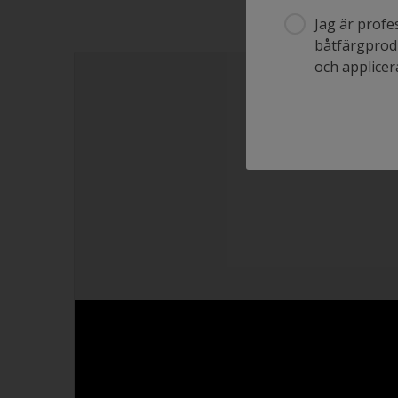
Jag är profe
båtfärgprodu
och applicera