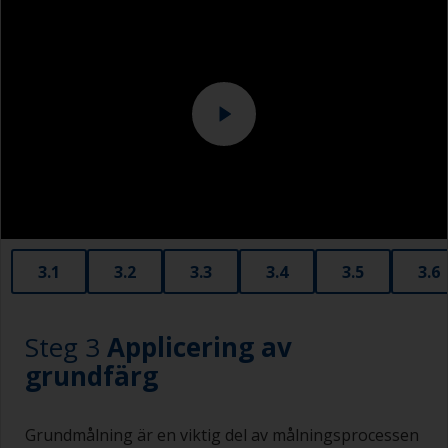
gång. Detta är särskilt viktigt när du målar med
Overall
mörkare färger, eftersom slipningsmärkena då
har lättare att lysa igenom
Slipmaskin och eller slipblock
För obehandlad aluminium är blästring den
bästa förberedelsemetoden eftersom det
skapar en bra profil och bra vidhäftning.
Blästring bör dock endast utföras av en expert.
Se till att experten endast använder
aluminiumkompatibelt blästermedel och inte
kopparslagg, eftersom detta kommer att främja
allvarlig korrosion.
3.1
3.2
3.3
3.4
3.5
3.6
Steg 3
Applicering av
grundfärg
Grundmålning är en viktig del av målningsprocessen