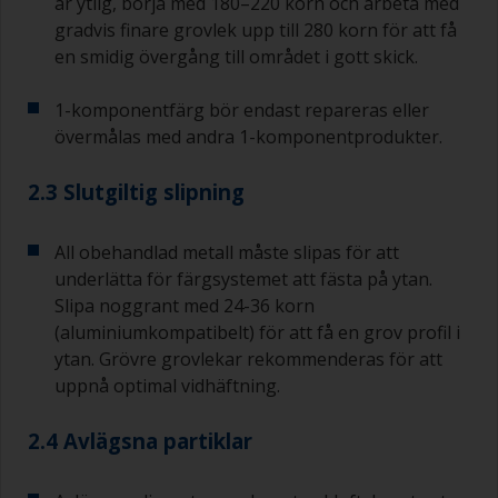
är ytlig, börja med 180–220 korn och arbeta med
gradvis finare grovlek upp till 280 korn för att få
en smidig övergång till området i gott skick.
1-komponentfärg bör endast repareras eller
övermålas med andra 1-komponentprodukter.
2.3 Slutgiltig slipning
All obehandlad metall måste slipas för att
underlätta för färgsystemet att fästa på ytan.
Slipa noggrant med 24-36 korn
(aluminiumkompatibelt) för att få en grov profil i
ytan. Grövre grovlekar rekommenderas för att
uppnå optimal vidhäftning.
2.4 Avlägsna partiklar