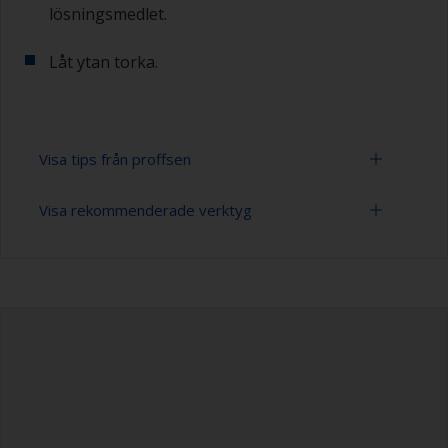
lösningsmedlet.
Låt ytan torka.
Visa tips från proffsen
Visa rekommenderade verktyg
Du märker att ytan är ordentligt avfettad om
vattnet sprids över ytan under spolningen. SSmå
droppar vatten är en indikator på att ytan inte är
Spann
helt avfettad. Upprepa i så fall
rengöringsprocessen.
Högtryckstvätt
Använd endast lämpliga produkter för rengöring.
Förlängningsskaft för rengöringsverktyg
Maskering av det omgivande området bidrar till
Svamp och/eller trasor
att förhindra att kontaminering sprider sig till
andra ytor.
Gummihandskar