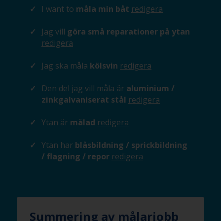
I want to
måla min båt
redigera
Jag vill
göra små reparationer på ytan
redigera
Jag ska måla
kölsvin
redigera
Den del jag vill måla är
aluminium /
zinkgalvaniserat stål
redigera
Ytan är
målad
redigera
Ytan har
blåsbildning / sprickbildning
/ flagning / repor
redigera
Summering av målarjobb