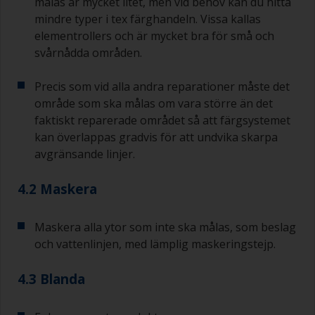
målas är mycket litet, men vid behov kan du hitta
grundmålning är mindre kritisk än de som
mindre typer i tex färghandeln. Vissa kallas
används för applicering av lackgrundfärg eller
elementrollers och är mycket bra för små och
lackfärg.
svårnådda områden.
För att minimera penseldrag bör du hålla
penseln i 45 graders vinkel mot ytan.
Precis som vid alla andra reparationer måste det
område som ska målas om vara större än det
För att rengöra penslar, häll upp lite förtunning i
faktiskt reparerade området så att färgsystemet
en lämplig behållare så att du kan göra rent dem
kan överlappas gradvis för att undvika skarpa
om dess borst börjar täppas till på grund av
avgränsande linjer.
härdad eller förtjockad färg.
4.2 Maskera
Andra användbara tips:
Om du märker av rinningar när färgen appliceras
Maskera alla ytor som inte ska målas, som beslag
är den antingen för tunn eller så använder du för
mycket.
och vattenlinjen, med lämplig maskeringstejp.
Undvik att använda färg direkt från burken
4.3 Blanda
eftersom det ökar risken för kontaminering och
att färgen åldras i förtid på grund av avdunstning
av lösningsmedel. Häll i stället uppvad du