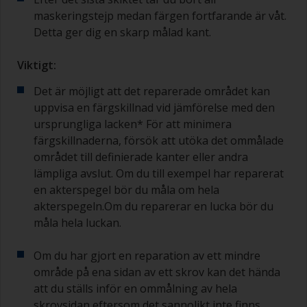
maskeringstejp medan färgen fortfarande är våt.
Detta ger dig en skarp målad kant.
Viktigt:
Det är möjligt att det reparerade området kan
uppvisa en färgskillnad vid jämförelse med den
ursprungliga lacken* För att minimera
färgskillnaderna, försök att utöka det ommålade
området till definierade kanter eller andra
lämpliga avslut. Om du till exempel har reparerat
en akterspegel bör du måla om hela
akterspegeln.Om du reparerar en lucka bör du
måla hela luckan.
Om du har gjort en reparation av ett mindre
område på ena sidan av ett skrov kan det hända
att du ställs inför en ommålning av hela
skrovsidan eftersom det sannolikt inte finns