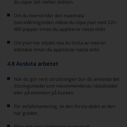
du slipar lätt mellan skikten.
Om du överskrider den maximala
övermålningstiden måste du slipa ytan med 320–
400 papper innan du applicerar nästa skikt.
Om ytan har slipats ska du torka av med en
klibbduk innan du applicerar nästa skikt.
4.8 Avsluta arbetet
När du gör rent utrustningen bör du använda det
lösningsmedel som rekommenderas i databladet
eller på etiketten på burken.
För avfallshantering, se den första delen av den
här guiden.
Efter det sista skiktet tar du bort all