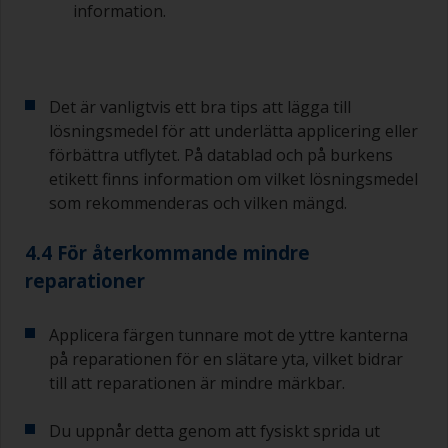
information.
(eller innehåller kontamineringar) som du
behöver slipa bort, använd 120–220 korn. Börja
med 220 papper och om det sätts igen kan du
använda 120 papper. Om du använder grövre
slippapper riskerar du att avlägsna för mycket av
Det är vanligtvis ett bra tips att lägga till
produkten och/eller slipa ner till underlaget.
lösningsmedel för att underlätta applicering eller
förbättra utflytet. På datablad och på burkens
etikett finns information om vilket lösningsmedel
som rekommenderas och vilken mängd.
4.4 För återkommande mindre
reparationer
Applicera färgen tunnare mot de yttre kanterna
på reparationen för en slätare yta, vilket bidrar
till att reparationen är mindre märkbar.
Du uppnår detta genom att fysiskt sprida ut