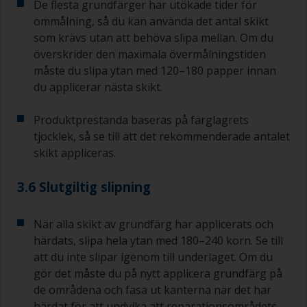
De flesta grundfärger har utökade tider för
ommålning, så du kan använda det antal skikt
som krävs utan att behöva slipa mellan. Om du
överskrider den maximala övermålningstiden
måste du slipa ytan med 120–180 papper innan
du applicerar nästa skikt.
Produktprestanda baseras på färglagrets
tjocklek, så se till att det rekommenderade antalet
skikt appliceras.
3.6 Slutgiltig slipning
När alla skikt av grundfärg har applicerats och
härdats, slipa hela ytan med 180–240 korn. Se till
att du inte slipar igenom till underlaget. Om du
gör det måste du på nytt applicera grundfärg på
de områdena och fasa ut kanterna när det har
härdat för att undvika att reparationsområdets