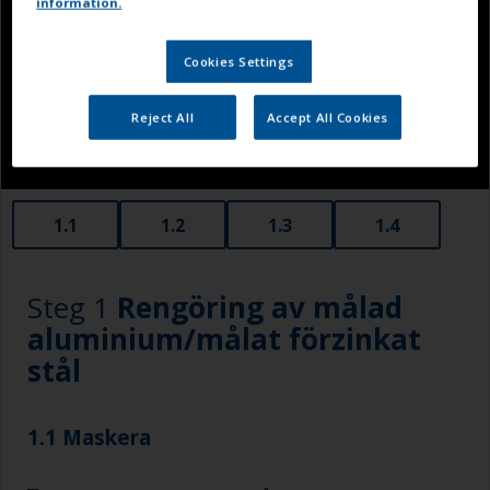
information.
Cookies Settings
Reject All
Accept All Cookies
1.1
1.2
1.3
1.4
Steg 1
Rengöring av målad
aluminium/målat förzinkat
stål
1.1 Maskera