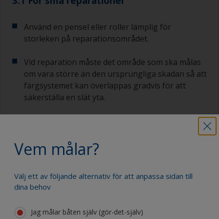
3.1 För små reparationer
Använd en pensel eller roller lämplig för
storleken på reparationsområdet.
Vid reparation måste det område som ska målas
om vara större än den ursprungliga skadan så att
färgsystemet kan överlappas gradvis för att
säkerställa en slät yta.
Som allmän regel ska varje färgskikt överlappa
det tidigare skiktet med 5–10 %. Börja med att
Vem målar?
måla det berörda området och rör dig utåt
genom att följa anvisningarna nedan.
Välj ett av följande alternativ för att anpassa sidan till
3.2 Maskera
dina behov
Maskera alla ytor som inte ska målas, som
Jag målar båten själv (gör-det-själv)
vattenlinjen, med lämplig maskeringstejp.