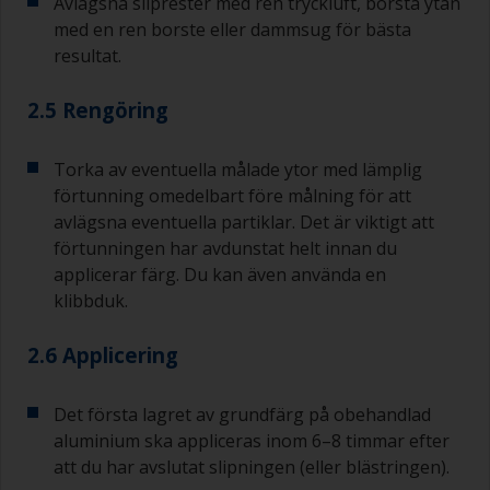
Avlägsna sliprester med ren tryckluft, borsta ytan
med en ren borste eller dammsug för bästa
resultat.
2.5 Rengöring
Torka av eventuella målade ytor med lämplig
förtunning omedelbart före målning för att
avlägsna eventuella partiklar. Det är viktigt att
förtunningen har avdunstat helt innan du
applicerar färg. Du kan även använda en
klibbduk.
2.6 Applicering
Det första lagret av grundfärg på obehandlad
aluminium ska appliceras inom 6–8 timmar efter
att du har avslutat slipningen (eller blästringen).