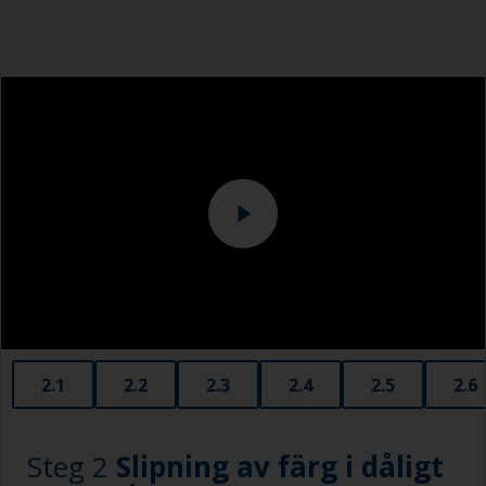
Skyddsskor
Overall
2.1
2.2
2.3
2.4
2.5
2.6
Steg 2
Slipning av färg i dåligt