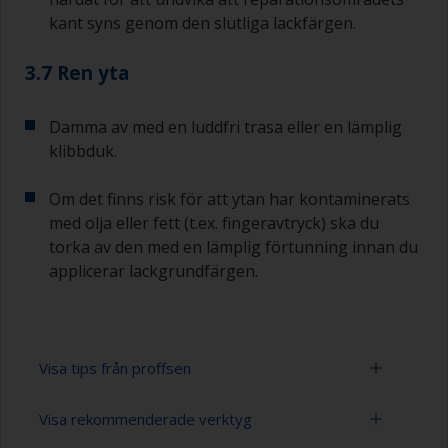
kant syns genom den slutliga lackfärgen.
3.7 Ren yta
Damma av med en luddfri trasa eller en lämplig
klibbduk.
Om det finns risk för att ytan har kontaminerats
med olja eller fett (t.ex. fingeravtryck) ska du
torka av den med en lämplig förtunning innan du
applicerar lackgrundfärgen.
Visa tips från proffsen
Visa rekommenderade verktyg
Arbeta med en roller: