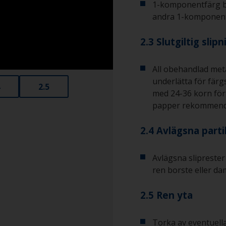
1-komponentfärg b
andra 1-komponent
2.3 Slutgiltig slipn
All obehandlad meta
underlätta för färg
2.5
med 24-36 korn för 
papper rekommender
2.4 Avlägsna parti
Avlägsna sliprester
ren borste eller da
2.5 Ren yta
Torka av eventuella