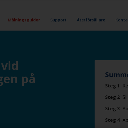
Målningsguider
Support
Återförsäljare
Konta
vid
Summe
rgen på
Steg 1
Re
Steg 2
Sl
Steg 3
Ap
Steg 4
Ap