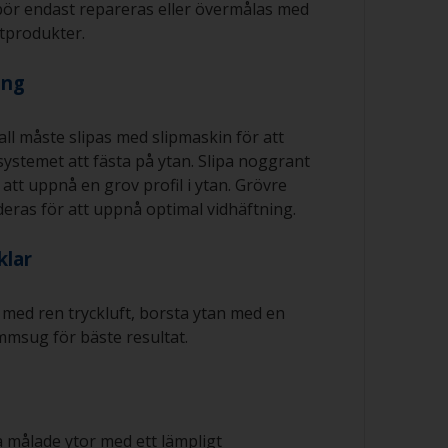
ör endast repareras eller övermålas med
produkter.
ing
ll måste slipas med slipmaskin för att
systemet att fästa på ytan. Slipa noggrant
att uppnå en grov profil i ytan. Grövre
as för att uppnå optimal vidhäftning.
klar
 med ren tryckluft, borsta ytan med en
mmsug för bäste resultat.
 målade ytor med ett lämpligt