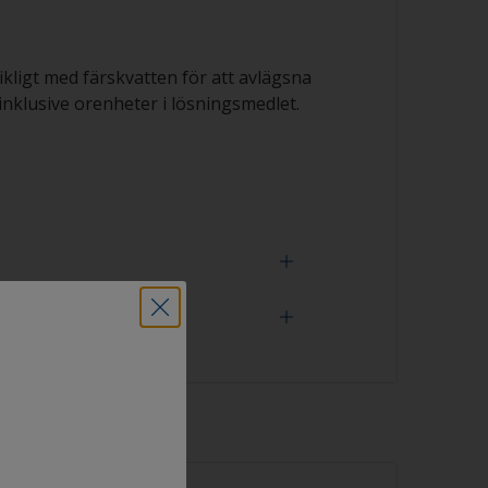
rikligt med färskvatten för att avlägsna
nklusive orenheter i lösningsmedlet.
 verktyg
 är ordentligt avfettad om vattnet sprids
polningen. Små droppar vatten är en
an inte är helt avfettad. Upprepa i så fall
sen.
 för rengöringsverktyg