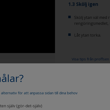
1.3 Skölj igen
Skölj ytan väl med 
rengöringsmedlet, i
Låt ytan torka.
Visa tips från proffsen
Visa rekommenderade
Du märker att ytan
ålar?
över ytan under s
indikator på att yt
Spann
rengöringsproces
e alternativ för att anpassa sidan till dina behov
Högtryckstvätt
en själv (gör-det-själv)
Förlängningsskaft