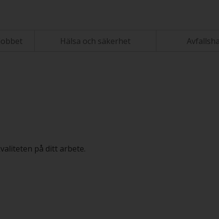
jobbet
Hälsa och säkerhet
Avfallsh
aliteten på ditt arbete.