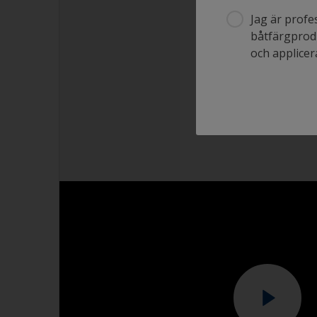
Jag är profe
båtfärgprodu
och applicera