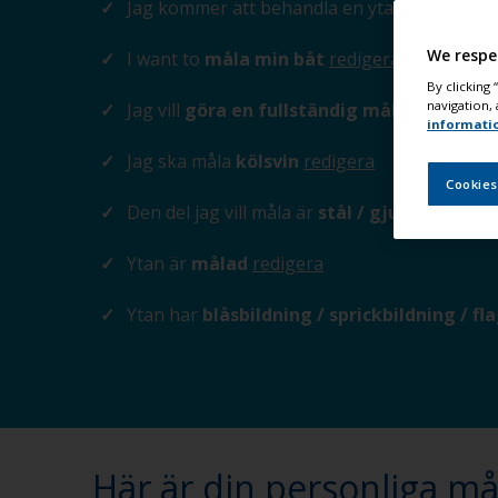
Jag kommer att behandla en yta
ovanför va
We respe
I want to
måla min båt
redigera
By clicking
navigation, 
Jag vill
göra en fullständig målning eller
informati
Jag ska måla
kölsvin
redigera
Cookies
Den del jag vill måla är
stål / gjutjärn
redig
Ytan är
målad
redigera
Ytan har
blåsbildning / sprickbildning / fl
Här är din personliga m