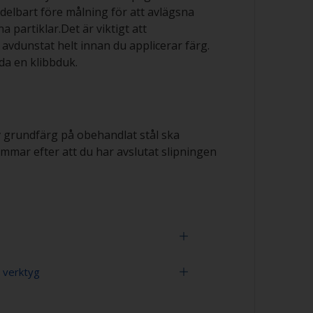
elbart före målning för att avlägsna
a partiklar.Det är viktigt att
avdunstat helt innan du applicerar färg.
a en klibbduk.
v grundfärg på obehandlat stål ska
immar efter att du har avslutat slipningen
 verktyg
l/rost kommer att börja bildas i närvaro av
å ju tidigare stålet kan övermålas efter
 bättre.
 120-280 (varierande grovlek för