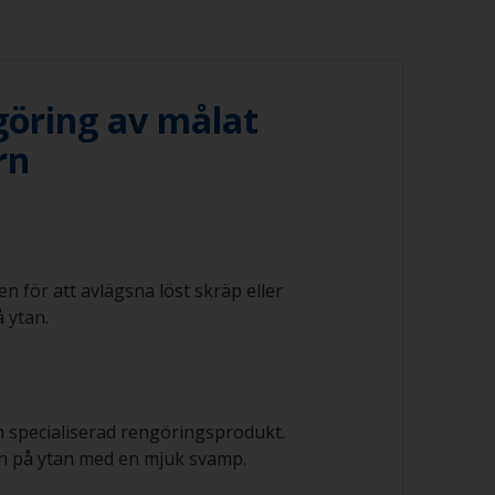
öring av målat
rn
en för att avlägsna löst skräp eller
å ytan.
n specialiserad rengöringsprodukt.
n på ytan med en mjuk svamp.