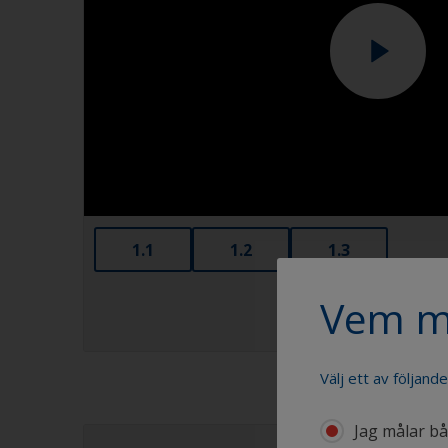
1.1
1.2
1.3
Vem m
Välj ett av följand
Jag målar båt