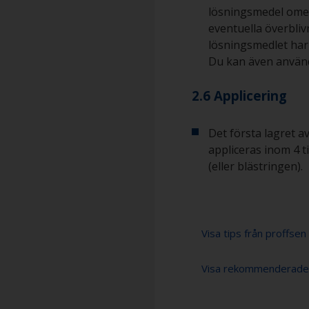
lösningsmedel omed
eventuella överblivn
lösningsmedlet har 
Du kan även använd
2.6 Applicering
Det första lagret a
appliceras inom 4 t
(eller blästringen).
Visa tips från proffsen
Visa rekommenderade
Korrosionsmateria
luft och vatten, s
förberedelse desto
Slippapper 24-36,