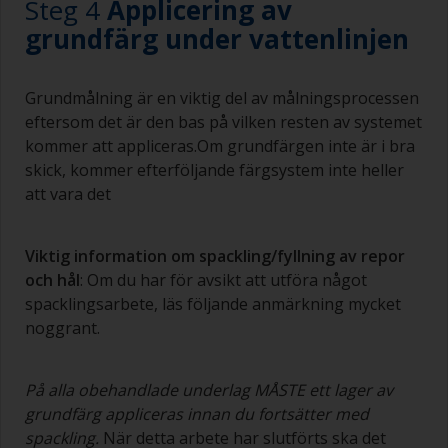
Steg 4
Applicering av
nersjunket område som kommer synas igenom
grundfärg under vattenlinjen
till ytan. Se till att undvika detta.
Grundmålning är en viktig del av målningsprocessen
eftersom det är den bas på vilken resten av systemet
kommer att appliceras.Om grundfärgen inte är i bra
skick, kommer efterföljande färgsystem inte heller
att vara det
Viktig information om spackling/fyllning av repor
och hål
: Om du har för avsikt att utföra något
spacklingsarbete, läs följande anmärkning mycket
noggrant.
På alla obehandlade underlag MÅSTE ett lager av
grundfärg appliceras innan du fortsätter med
spackling.
När detta arbete har slutförts ska det