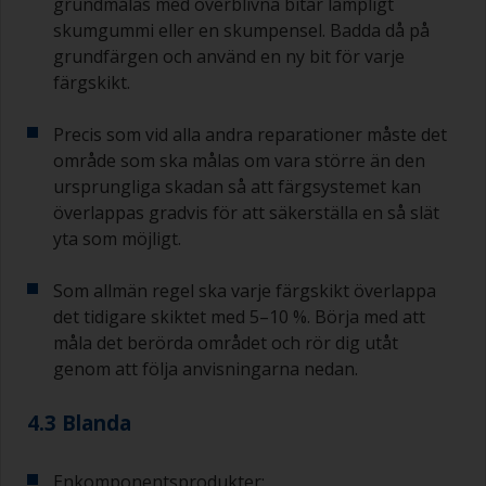
grundmålas med överblivna bitar lämpligt
skumgummi eller en skumpensel. Badda då på
grundfärgen och använd en ny bit för varje
färgskikt.
Precis som vid alla andra reparationer måste det
område som ska målas om vara större än den
ursprungliga skadan så att färgsystemet kan
överlappas gradvis för att säkerställa en så slät
yta som möjligt.
Som allmän regel ska varje färgskikt överlappa
det tidigare skiktet med 5–10 %. Börja med att
måla det berörda området och rör dig utåt
genom att följa anvisningarna nedan.
4.3 Blanda
Enkomponentsprodukter: