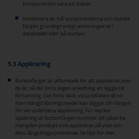
komponenten vara ett pulver.
att färgen åldras i förtid på grund av avdunstning
av lösningsmedel. Häll i stället upp vad du
förväntar dig att använda inom 30 minuter i en
Kombinera de två komponenterna och blanda
separat behållare.
färgen grundligt enligt anvisningarna i
databladet eller på burken.
Gamla syltburkar eller torra, rena plåtburkar kan
vara användbara för blandning av färg.
Metallmått i olika storlekar från mataffären är
även idealiska för att mäta upp små mängder
5.3 Applicering
färg och härdare för de mindre jobben.
När du applicerar grundfärg och efterföljande
Bottenfärger är utformade för att appliceras som
bottenfärg måste du se till att övermålningstiden
de är, så det finns ingen anledning att lägga till
mellan sista appliceringen av epoxigrundfärgen
förtunning. Det finns dock vissa tillfällen då en
och det första skiktet bottenfärg inte är längre
än vad som anges i databladet eller på etiketten.
liten mängd lösningsmedel kan läggas till i färgen
Detta gäller särskilt för epoxibaserade
för att underlätta applicering. För mycket
grundfärger. Om du missar det här intervallet
spädning av bottenfärgen kommer att påverka
måste du antingen slipa grundfärgen eller
mängden produkt som appliceras på ytan och
applicera ett till skikt och se till att du inte missar
dess långsiktiga prestanda. Se tips för mer
övermålningsintervallet vid detta andra försök.