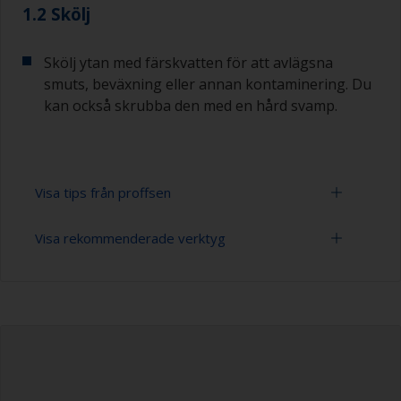
1.2 Skölj
Skölj ytan med färskvatten för att avlägsna
smuts, beväxning eller annan kontaminering. Du
kan också skrubba den med en hård svamp.
Visa tips från proffsen
Visa rekommenderade verktyg
Du märker att ytan är ordentligt avfettad om
vattnet sprids över ytan under spolningen. Små
droppar vatten är en indikator på att ytan inte är
Högtryckstvätt
helt avfettad. Om så är fallet upprepar du
rengöringsprocessen.
Förlängningsskaft för rengöringsverktyg
Rengör aldrig bottenfärg med lösningsmedel
Svamp och/eller trasor
eftersom detta kan skada ytan.