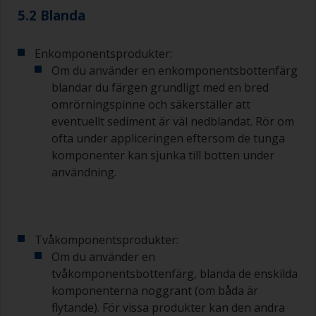
5.2 Blanda
Kvaliteten på de penslar som krävs för
grundmålning är mindre kritisk än de som
används för applicering av lackgrundfärg eller
Enkomponentsprodukter:
lackfärg.
Om du använder en enkomponentsbottenfärg
blandar du färgen grundligt med en bred
För att minimera penseldrag kan du hålla
omrörningspinne och säkerställer att
penseln i 45 graders vinkel mot ytan.
eventuellt sediment är väl nedblandat. Rör om
ofta under appliceringen eftersom de tunga
För att rengöra penslar, häll upp lite förtunning i
en lämplig behållare så att du kan göra rent dem
komponenter kan sjunka till botten under
om dess borst börjar täppas till på grund av
användning.
härdad eller förtjockad färg.
Andra användbara tips:
Om du märker av rinningar när färgen appliceras
Tvåkomponentsprodukter:
är den antingen för tunn eller så använder du för
Om du använder en
mycket.
tvåkomponentsbottenfärg, blanda de enskilda
komponenterna noggrant (om båda är
Undvik att använda färg direkt från burken
flytande). För vissa produkter kan den andra
eftersom det kan medföra kontaminering och