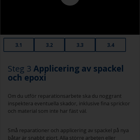
3.1
3.2
3.3
3.4
Steg 3
Applicering av spackel
och epoxi
Om du utför reparationsarbete ska du noggrant
inspektera eventuella skador, inklusive fina sprickor
och material som inte har fäst väl.
Små reparationer och applicering av spackel på nya
båtar är snabbt gjort. Alla större arbeten eller