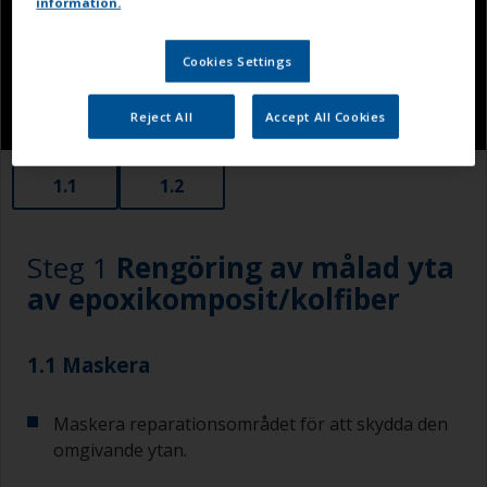
information.
Cookies Settings
Reject All
Accept All Cookies
1.1
1.2
Steg 1
Rengöring av målad yta
av epoxikomposit/kolfiber
1.1 Maskera
Maskera reparationsområdet för att skydda den
omgivande ytan.