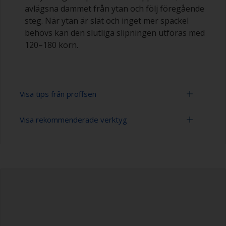
avlägsna dammet från ytan och följ föregående
steg. När ytan är slät och inget mer spackel
behövs kan den slutliga slipningen utföras med
120–180 korn.
Visa tips från proffsen
Visa rekommenderade verktyg
Epoxiprodukter måste blandas i rätt förhållande.
AOm du tillsätter för mycket härdningsmedel
kan det att lämna en klibbig hinna på ytan som
Slippapper 80-180 (varierande grovlek för
inte är lämplig för övermålning. För lite
förbehandlingen)
härdningsmedel försvagar spacklet och gör att
det smulas sönder senare.
Spatel, spackelspade elller bredspackel
Vid uppmätning av spackel som ska blandas 2:1 i
Skyddsskor
volymprocent är det enklast att mäta ut tre lika
stora högar (2 av basen och 1 av
Dammfiltermask