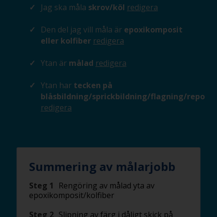
Jag ska måla
skrov/köl
redigera
Den del jag vill måla är
epoxikomposit
eller kolfiber
redigera
Ytan är
målad
redigera
Ytan har
tecken på
blåsbildning/sprickbildning/flagning/repor
redigera
Summering av målarjobb
Steg 1
Rengöring av målad yta av
epoxikomposit/kolfiber
Steg 2
Slipning av färg i dåligt skick på