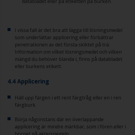
databladet eller på etiketten på burken.
I vissa fall är det bra att lägga till lösningsmedel
som underlättar applicering eller förbättrar
penetrationen av det första skiktet på trä.
Information om vilket lösningsmedel och vilken
mängd du behöver blanda i, finns på databladet
eller burkens etikett.
4.4 Applicering
Häll upp färgen i ett rent färgtråg eller en i ren
färgburk.
Börja någonstans där en överlappande
applicering är mindre märkbar, som i fören eller i
hörnet på akterspegeln.