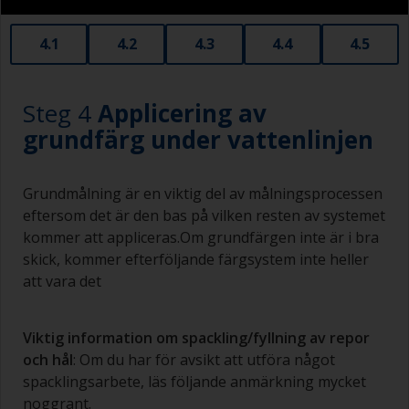
Gamla kreditkort i plast fungerar utmärkt som
applicerings- och utjämningsverktyg för mindre
4.1
4.2
4.3
4.4
4.5
områden av spackel.
Vid slipning av spackel är det lätt att oavsiktligt
slipa omgivande områden och bilda ett
Steg 4
Applicering av
nersjunket område som kommer synas igenom
grundfärg under vattenlinjen
till ytan. Se till att undvika detta.
Grundmålning är en viktig del av målningsprocessen
eftersom det är den bas på vilken resten av systemet
kommer att appliceras.Om grundfärgen inte är i bra
skick, kommer efterföljande färgsystem inte heller
att vara det
Viktig information om spackling/fyllning av repor
och hål
: Om du har för avsikt att utföra något
spacklingsarbete, läs följande anmärkning mycket
noggrant.