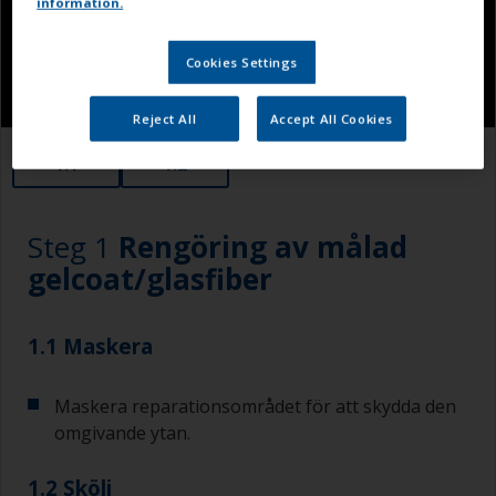
information.
Cookies Settings
Reject All
Accept All Cookies
1.1
1.2
Steg 1
Rengöring av målad
gelcoat/glasfiber
1.1 Maskera
Maskera reparationsområdet för att skydda den
omgivande ytan.
1.2 Skölj