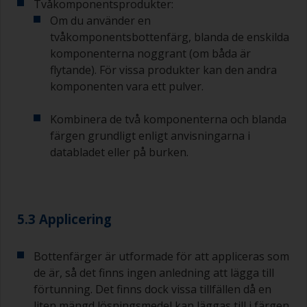
Om du märker av rinningar när färgen appliceras
Tvåkomponentsprodukter:
är den antingen för tunn eller så använder du för
Om du använder en
mycket.
tvåkomponentsbottenfärg, blanda de enskilda
komponenterna noggrant (om båda är
Undvik att använda färg direkt från burken
flytande). För vissa produkter kan den andra
eftersom det kan medföra kontaminering och
komponenten vara ett pulver.
att färgen åldras i förtid på grund av avdunstning
av lösningsmedel. Häll i stället upp vad du
förväntar dig att använda inom 30 minuter i en
Kombinera de två komponenterna och blanda
separat behållare.
färgen grundligt enligt anvisningarna i
databladet eller på burken.
Gamla syltburkar eller torra, rena plåtburkar kan
vara användbara för blandning av färg.
Metallmått i olika storlekar från mataffären är
även idealiska för att mäta upp små mängder
5.3 Applicering
färg och härdare för de mindre jobben.
När du applicerar grundfärg och efterföljande
Bottenfärger är utformade för att appliceras som
bottenfärg måste du se till att övermålningstiden
de är, så det finns ingen anledning att lägga till
mellan sista appliceringen av epoxigrundfärgen
förtunning. Det finns dock vissa tillfällen då en
och det första skiktet bottenfärg inte är längre
än vad som anges i databladet eller på etiketten.
liten mängd lösningsmedel kan läggas till i färgen