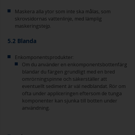
svåråtkomliga ställen.
Maskera alla ytor som inte ska målas, som
Tvätta penslarna med lämpligt lösningsmedel
skrovsidornas vattenlinje, med lämplig
och torka dem grundligt innan du använder dem
maskeringstejp.
för att undvika kontaminering.
5.2 Blanda
Kvaliteten på de penslar som krävs för
grundmålning är mindre kritisk än de som
används för applicering av lackgrundfärg eller
Enkomponentsprodukter:
lackfärg.
Om du använder en enkomponentsbottenfärg
blandar du färgen grundligt med en bred
För att minimera penseldrag kan du hålla
omrörningspinne och säkerställer att
penseln i 45 graders vinkel mot ytan.
eventuellt sediment är väl nedblandat. Rör om
ofta under appliceringen eftersom de tunga
För att rengöra penslar, häll upp lite förtunning i
en lämplig behållare så att du kan göra rent dem
komponenter kan sjunka till botten under
om dess borst börjar täppas till på grund av
användning.
härdad eller förtjockad färg.
Andra användbara tips: