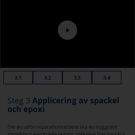
För hård slipning kan avslöja porositet djupt i
gelcoaten som då kan vara mycket svår att fylla.
3.1
3.2
3.3
3.4
Steg 3
Applicering av spackel
och epoxi
Om du utför reparationsarbete ska du noggrant
inspektera eventuella skador, inklusive fina sprickor