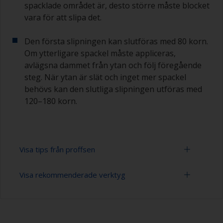
spacklade området är, desto större måste blocket
vara för att slipa det.
Den första slipningen kan slutföras med 80 korn.
Om ytterligare spackel måste appliceras,
avlägsna dammet från ytan och följ föregående
steg. När ytan är slät och inget mer spackel
behövs kan den slutliga slipningen utföras med
120–180 korn.
Visa tips från proffsen
Visa rekommenderade verktyg
Epoxiprodukter måste blandas i rätt förhållande.
AOm du tillsätter för mycket härdningsmedel
kan det att lämna en klibbig hinna på ytan som
Slippapper 80-180 (varierande grovlek för
inte är lämplig för övermålning. För lite
förbehandlingen)
härdningsmedel försvagar spacklet och gör att