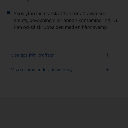
Skölj ytan med färskvatten för att avlägsna
smuts, beväxning eller annan kontaminering. Du
kan också skrubba den med en hård svamp.
Visa tips från proffsen
Visa rekommenderade verktyg
Du märker att ytan är ordentligt avfettad om
vattnet sprids över ytan under spolningen. Små
droppar vatten är en indikator på att ytan inte är
Högtryckstvätt
helt avfettad. Om så är fallet upprepar du
rengöringsprocessen.
Förlängningsskaft för rengöringsverktyg
Rengör aldrig bottenfärg med lösningsmedel
Svamp och/eller trasor
eftersom detta kan skada ytan.
Gummihandskar
Högtryckstvätt avlägsnar det mesta av