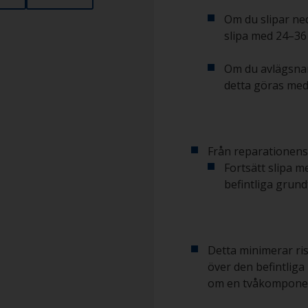
Om du slipar ned
slipa med 24–36
Om du avlägsnar
detta göras med 
Från reparationens
Fortsätt slipa m
befintliga grun
Detta minimerar ri
över den befintliga
om en tvåkompone