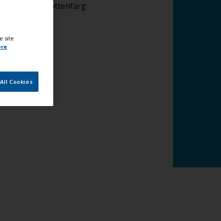
plicering av bottenfärg
e site
ore
All Cookies