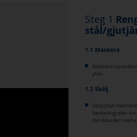
Steg 1
Reng
stål/gjutjä
1.1 Maskera
Maskera reparatio
ytan.
1.2 Skölj
Skölj ytan med färs
beväxning eller an
skrubba den med e