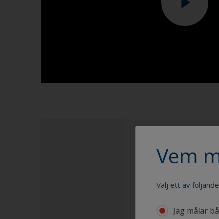
1.1
1.2
Vem m
Välj ett av följand
Jag målar båt