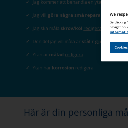
Jag kommer att behandla en yta
under vatt
We respe
Jag vill
göra några små reparationer
redig
By clicking
navigation, 
Jag ska måla
skrov/köl
redigera
informati
Den del jag vill måla är
stål / gjutjärn
redig
Cookies
Ytan är
målad
redigera
Ytan har
korrosion
redigera
Här är din personliga m