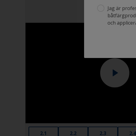
Jag är profe
båtfärgprodu
och applicera
2.1
2.2
2.3
2.4