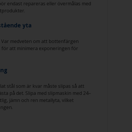
ör endast repareras eller övermålas med
produkter.
stående yta
. Var medveten om att bottenfärgen
s för att minimera exponeringen för
ing
at stål som är kvar måste slipas så att
ästa på det. Slipa med slipmaskin med 24–
tlig, jämn och ren metallyta, vilket
ingen.