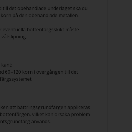
 till det obehandlade underlaget ska du
 korn på den obehandlade metallen.
 eventuella bottenfärgsskikt måste
våtslipning.
 kant:
ed 60–120 korn i övergången till det
dfärgssystemet.
sken att bättringsgrundfärgen appliceras
 bottenfärgen, vilket kan orsaka problem
ntsgrundfärg används.