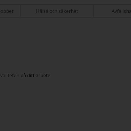
jobbet
Hälsa och säkerhet
Avfallsh
aliteten på ditt arbete.