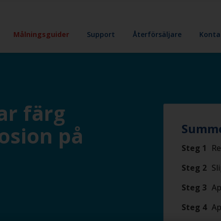
Målningsguider
Support
Återförsäljare
Konta
r färg
Summe
osion på
Steg 1
Re
Steg 2
Sl
Steg 3
Ap
Steg 4
Ap