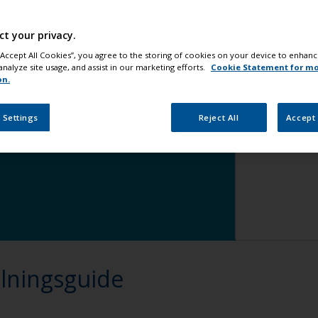
enlinjen
redigera
Steg 5
Ap
ct your privacy.
era
 “Accept All Cookies”, you agree to the storing of cookies on your device to enhanc
analyze site usage, and assist in our marketing efforts.
Cookie Statement for m
on.
era
 Settings
Reject All
Accept 
ålningsguide