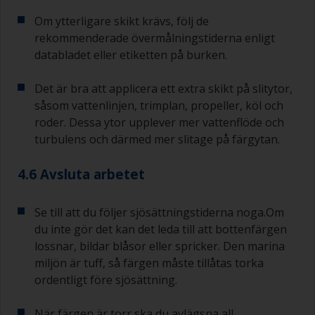
Om ytterligare skikt krävs, följ de
rekommenderade övermålningstiderna enligt
databladet eller etiketten på burken.
Det är bra att applicera ett extra skikt på slitytor,
såsom vattenlinjen, trimplan, propeller, köl och
roder. Dessa ytor upplever mer vattenflöde och
turbulens och därmed mer slitage på färgytan.
4.6 Avsluta arbetet
Se till att du följer sjösättningstiderna noga.Om
du inte gör det kan det leda till att bottenfärgen
lossnar, bildar blåsor eller spricker. Den marina
miljön är tuff, så färgen måste tillåtas torka
ordentligt före sjösättning.
När färgen är torr ska du avlägsna all