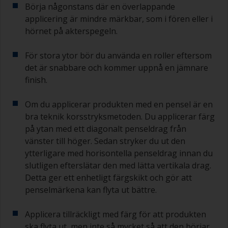
Börja någonstans där en överlappande
applicering är mindre märkbar, som i fören eller i
hörnet på akterspegeln.
För stora ytor bör du använda en roller eftersom
det är snabbare och kommer uppnå en jämnare
finish.
Om du applicerar produkten med en pensel är en
bra teknik korsstryksmetoden. Du applicerar färg
på ytan med ett diagonalt penseldrag från
vänster till höger. Sedan stryker du ut den
ytterligare med horisontella penseldrag innan du
slutligen efterslätar den med lätta vertikala drag.
Detta ger ett enhetligt färgskikt och gör att
penselmärkena kan flyta ut bättre.
Applicera tillräckligt med färg för att produkten
ska flyta ut, men inte så mycket så att den börjar