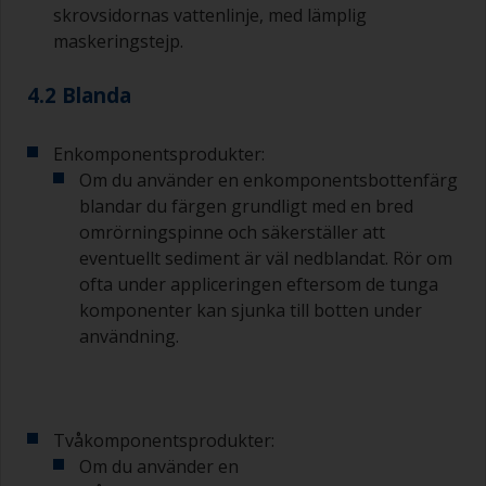
Tvätta penslarna med lämpligt lösningsmedel
skrovsidornas vattenlinje, med lämplig
och torka dem grundligt innan du använder dem
maskeringstejp.
för att undvika kontaminering.
4.2 Blanda
Kvaliteten på de penslar som krävs för
grundmålning är mindre kritisk än de som
används för applicering av lackgrundfärg eller
Enkomponentsprodukter:
lackfärg.
Om du använder en enkomponentsbottenfärg
blandar du färgen grundligt med en bred
För att minimera penseldrag kan du hålla
omrörningspinne och säkerställer att
penseln i 45 graders vinkel mot ytan.
eventuellt sediment är väl nedblandat. Rör om
ofta under appliceringen eftersom de tunga
För att rengöra penslar, häll upp lite förtunning i
en lämplig behållare så att du kan göra rent dem
komponenter kan sjunka till botten under
om dess borst börjar täppas till på grund av
användning.
härdad eller förtjockad färg.
Andra användbara tips:
Om du märker av rinningar när färgen appliceras
Tvåkomponentsprodukter:
är den antingen för tunn eller så använder du för
Om du använder en
mycket.