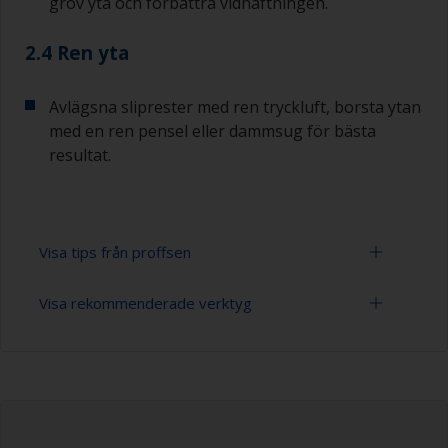
grov yta och förbättra vidhäftningen.
2.4 Ren yta
Avlägsna sliprester med ren tryckluft, borsta ytan
med en ren pensel eller dammsug för bästa
resultat.
Visa tips från proffsen
Visa rekommenderade verktyg
Om du slipar eller blästrar en propeller, var
försiktig så att du inte ändrar dess profil, vilket
kan påverka balansen.
Slippapper 24-60 ( varierande grovlek för
förbehandlingen)
På grund av underlagets egenskaper måste den
obehandlade ytan slipas ordentligt för att
Dammsugare (eller tryckluft)
säkerställa bästa möjliga resultat för