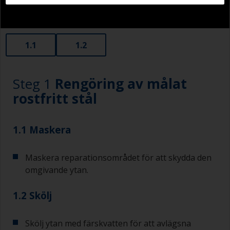
1.1
1.2
Steg 1
Rengöring av målat
rostfritt stål
1.1 Maskera
Maskera reparationsområdet för att skydda den
omgivande ytan.
1.2 Skölj
Skölj ytan med färskvatten för att avlägsna