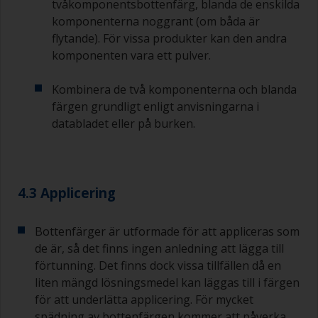
tvåkomponentsbottenfärg, blanda de enskilda
komponenterna noggrant (om båda är
Undvik att använda färg direkt från burken
flytande). För vissa produkter kan den andra
eftersom det kan medföra kontaminering och
komponenten vara ett pulver.
att färgen åldras i förtid på grund av avdunstning
av lösningsmedel. Häll i stället upp vad du
förväntar dig att använda inom 30 minuter i en
Kombinera de två komponenterna och blanda
separat behållare.
färgen grundligt enligt anvisningarna i
databladet eller på burken.
Gamla syltburkar eller torra, rena plåtburkar kan
vara användbara för blandning av färg.
Metallmått i olika storlekar från mataffären är
även idealiska för att mäta upp små mängder
4.3 Applicering
färg och härdare för de mindre jobben.
När du applicerar grundfärg och efterföljande
Bottenfärger är utformade för att appliceras som
bottenfärg måste du se till att övermålningstiden
de är, så det finns ingen anledning att lägga till
mellan sista appliceringen av epoxigrundfärgen
förtunning. Det finns dock vissa tillfällen då en
och det första skiktet bottenfärg inte är längre
än vad som anges i databladet eller på etiketten.
liten mängd lösningsmedel kan läggas till i färgen
Detta gäller särskilt för epoxibaserade
för att underlätta applicering. För mycket
grundfärger. Om du missar det här intervallet
spädning av bottenfärgen kommer att påverka