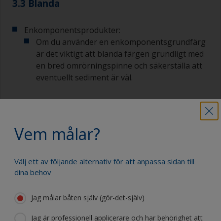
3.3 Blanda
Enkomponentsprodukter:
Om du använder en enkomponentsgrundfärg
är det viktigt att blanda färgen grundligt med
en bred omrörningspinne och säkerställa att
eventuellt sediment är väl.
Tvåkomponentsprodukter:
Vem målar?
Om du använder en tvåkomponentsgrundfärg
börjar du med att blanda de enskilda
komponenterna
Välj ett av följande alternativ för att anpassa sidan till
noga.Tvåkomponentsprodukter har en
dina behov
begränsad användningstid efter de blandats.
Se etiketten eller det tekniska databladet för
Jag målar båten själv (gör-det-själv)
mer information.
Jag är professionell applicerare och har behörighet att