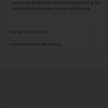
smuts, beväxning eller annan kontaminering. Du
kan också skrubba den med en hård svamp.
Visa tips från proffsen
Visa rekommenderade verktyg
Du märker att ytan är ordentligt avfettad om
vattnet sprids över ytan under spolningen.Små
droppar vatten är en indikator på att ytan inte är
Slipsvamp (vid behov)
helt avfettad. Om så är fallet upprepar du
rengöringsprocessen.
Spann
Rengör aldrig bottenfärg med lösningsmedel
Högtryckstvätt
eftersom detta kan skada ytan.
Förlängningsskaft för rengöringsverktyg
Högtryckstvätt avlägsnar det mesta av
beväxningen på ett effektivt sätt.
Svamp och/eller trasor
Var uppmärksam på avståndet mellan ytan och