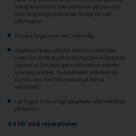
måste du antingen slipa grundfärgen eller
mängden produkt som appliceras på ytan och
applicera ett till skikt och se till att du inte missar
dess långsiktiga prestanda. Se tips för mer
övermålningsintervallet vid detta andra försök.
information.
Om något av de applicerade skikten utvecklar
rinningar (eller innehåller kontamineringar) som
Förvara färgen i ett rent rollertråg..
du behöver slipa bort, använd 120–220 korn.
Börja med 220 papper och om det sätts igen
Applicera färgen på ytan med en pensel eller
kan du använda 120 papper. Om du använder
roller och se till att ett ordentligt jämnt färgskikt
grövre slippapper riskerar du att avlägsna för
appliceras. För ytterligare information om din
mycket av produkten och/eller slipa ner till
specifika produkt, se databladet, etiketten på
underlaget. På etiketten finns
burken eller mer information på denna
övermålningsinformation, som tex
övermålningstid för bottenfärg.
webbplats.
Låt färgen torka enligt databladet eller etiketten
på burken.
4.4 För små reparationer