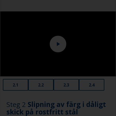
Gummihandskar
högtryckstvätten.Vissa maskiner är tillräckligt
starka för att avlägsna färgsystemet.
Skyddsskor
Särskild uppmärksamhet bör ägnas åt att
Overall
rengöra vattenlinjen eller andra ytor med synlig
kontaminering med hjälp av en slipduk med
vatten.
Maskering av det omgivande området bidrar till
att förhindra att kontaminering sprider sig till
andra ytor.
2.1
2.2
2.3
2.4
Steg 2
Slipning av färg i dåligt
skick på rostfritt stål