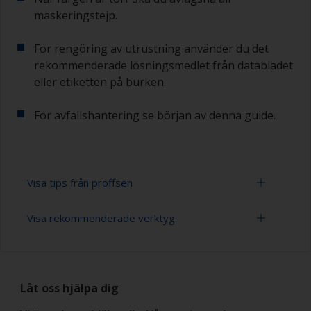
maskeringstejp.
För rengöring av utrustning använder du det
rekommenderade lösningsmedlet från databladet
eller etiketten på burken.
För avfallshantering se början av denna guide.
Visa tips från proffsen
Visa rekommenderade verktyg
Arbeta med en roller:
Att måla med en roller är en snabb metod för
Mask för skydd mot lösningsmedel
att täcka stora ytor.
Låt oss hjälpa dig
Rollers (varierande typ och storlek)
För de flesta bottenfärgsappliceringar är en
filtroller eller lösningsmedelstålig mohairroller