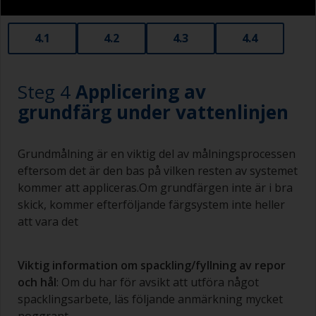
Gamla kreditkort i plast fungerar utmärkt som
applicerings- och utjämningsverktyg för mindre
4.1
4.2
4.3
4.4
områden av spackel.
Vid slipning av spackel är det lätt att oavsiktligt
slipa omgivande områden och bilda ett
Steg 4
Applicering av
nersjunket område som kommer synas igenom
grundfärg under vattenlinjen
till ytan. Se till att undvika detta.
Grundmålning är en viktig del av målningsprocessen
eftersom det är den bas på vilken resten av systemet
kommer att appliceras.Om grundfärgen inte är i bra
skick, kommer efterföljande färgsystem inte heller
att vara det
Viktig information om spackling/fyllning av repor
och hål
: Om du har för avsikt att utföra något
spacklingsarbete, läs följande anmärkning mycket
noggrant.