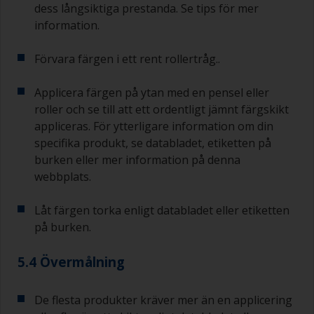
dess långsiktiga prestanda. Se tips för mer
övermålningsintervallet vid detta andra försök.
information.
Om något av de applicerade skikten utvecklar
rinningar (eller innehåller kontamineringar) som
Förvara färgen i ett rent rollertråg..
du behöver slipa bort, använd 120–220 korn.
Börja med 220 papper och om det sätts igen
Applicera färgen på ytan med en pensel eller
kan du använda 120 papper. Om du använder
roller och se till att ett ordentligt jämnt färgskikt
grövre slippapper riskerar du att avlägsna för
appliceras. För ytterligare information om din
mycket av produkten och/eller slipa ner till
specifika produkt, se databladet, etiketten på
underlaget. På etiketten finns
burken eller mer information på denna
övermålningsinformation, som tex
övermålningstid för bottenfärg.
webbplats.
Låt färgen torka enligt databladet eller etiketten
på burken.
5.4 Övermålning
De flesta produkter kräver mer än en applicering