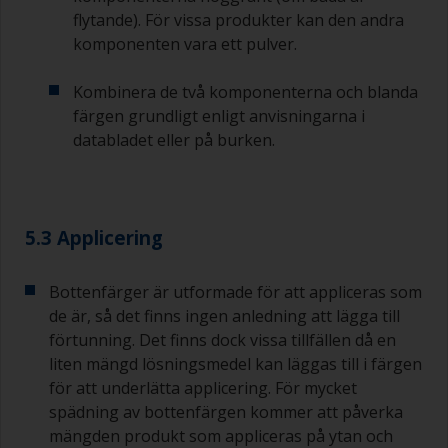
Undvik att använda färg direkt från burken
flytande). För vissa produkter kan den andra
eftersom det kan medföra kontaminering och
komponenten vara ett pulver.
att färgen åldras i förtid på grund av avdunstning
av lösningsmedel. Häll i stället upp vad du
förväntar dig att använda inom 30 minuter i en
Kombinera de två komponenterna och blanda
separat behållare.
färgen grundligt enligt anvisningarna i
databladet eller på burken.
Gamla syltburkar eller torra, rena plåtburkar kan
vara användbara för blandning av färg.
Metallmått i olika storlekar från mataffären är
även idealiska för att mäta upp små mängder
5.3 Applicering
färg och härdare för de mindre jobben.
När du applicerar grundfärg och efterföljande
Bottenfärger är utformade för att appliceras som
bottenfärg måste du se till att övermålningstiden
de är, så det finns ingen anledning att lägga till
mellan sista appliceringen av epoxigrundfärgen
förtunning. Det finns dock vissa tillfällen då en
och det första skiktet bottenfärg inte är längre
än vad som anges i databladet eller på etiketten.
liten mängd lösningsmedel kan läggas till i färgen
Detta gäller särskilt för epoxibaserade
för att underlätta applicering. För mycket
grundfärger. Om du missar det här intervallet
spädning av bottenfärgen kommer att påverka
måste du antingen slipa grundfärgen eller
mängden produkt som appliceras på ytan och
applicera ett till skikt och se till att du inte missar