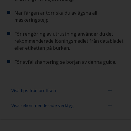
När färgen är torr ska du avlägsna all
maskeringstejp.
För rengöring av utrustning använder du det
rekommenderade lösningsmedlet från databladet
eller etiketten på burken.
För avfallshantering se början av denna guide.
Visa tips från proffsen
Visa rekommenderade verktyg
Arbeta med en roller:
Att måla med en roller är en snabb metod för
Mask för skydd mot lösningsmedel
att täcka stora ytor.