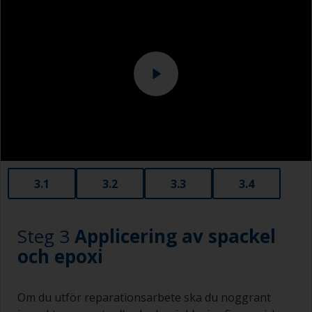
Slipmaskin och eller slipblock
För hård slipning kan avslöja porositet djupt i
gelcoaten som då kan vara mycket svår att fylla.
3.1
3.2
3.3
3.4
Steg 3
Applicering av spackel
och epoxi
Om du utför reparationsarbete ska du noggrant