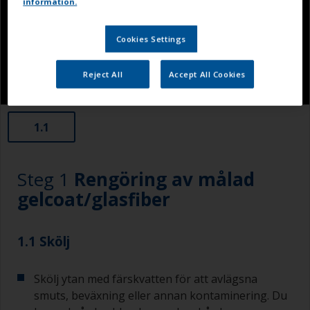
information.
Cookies Settings
Reject All
Accept All Cookies
1.1
Steg 1
Rengöring av målad
gelcoat/glasfiber
1.1 Skölj
Skölj ytan med färskvatten för att avlägsna
smuts, beväxning eller annan kontaminering. Du