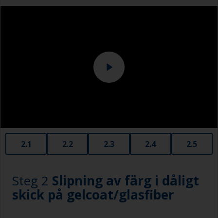
starka för att avlägsna färgsystemet.
Särskild uppmärksamhet bör ägnas åt att
rengöra vattenlinjen eller andra ytor med synlig
kontaminering med hjälp av en slipduk med
vatten.
2.1
2.2
2.3
2.4
2.5
Steg 2
Slipning av färg i dåligt
skick på gelcoat/glasfiber