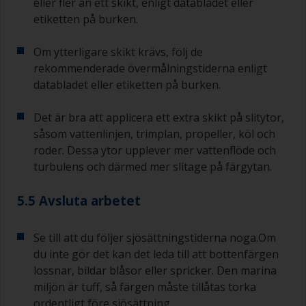
eller fler än ett skikt, enligt databladet eller
etiketten på burken.
Om ytterligare skikt krävs, följ de
rekommenderade övermålningstiderna enligt
databladet eller etiketten på burken.
Det är bra att applicera ett extra skikt på slitytor,
såsom vattenlinjen, trimplan, propeller, köl och
roder. Dessa ytor upplever mer vattenflöde och
turbulens och därmed mer slitage på färgytan.
5.5 Avsluta arbetet
Se till att du följer sjösättningstiderna noga.Om
du inte gör det kan det leda till att bottenfärgen
lossnar, bildar blåsor eller spricker. Den marina
miljön är tuff, så färgen måste tillåtas torka
ordentligt före sjösättning.