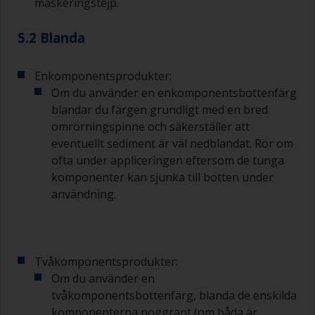
maskeringstejp.
för att undvika kontaminering.
5.2 Blanda
Kvaliteten på de penslar som krävs för
grundmålning är mindre kritisk än de som
används för applicering av lackgrundfärg eller
Enkomponentsprodukter:
lackfärg.
Om du använder en enkomponentsbottenfärg
blandar du färgen grundligt med en bred
För att minimera penseldrag kan du hålla
omrörningspinne och säkerställer att
penseln i 45 graders vinkel mot ytan.
eventuellt sediment är väl nedblandat. Rör om
ofta under appliceringen eftersom de tunga
För att rengöra penslar, häll upp lite förtunning i
en lämplig behållare så att du kan göra rent dem
komponenter kan sjunka till botten under
om dess borst börjar täppas till på grund av
användning.
härdad eller förtjockad färg.
Andra användbara tips:
Om du märker av rinningar när färgen appliceras
Tvåkomponentsprodukter:
är den antingen för tunn eller så använder du för
Om du använder en
mycket.
tvåkomponentsbottenfärg, blanda de enskilda
komponenterna noggrant (om båda är