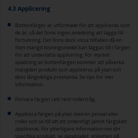
även idealiska för att mäta upp små mängder
4.3 Applicering
färg och härdare för de mindre jobben.
När du applicerar grundfärg och efterföljande
Bottenfärger är utformade för att appliceras som
bottenfärg måste du se till att övermålningstiden
de är, så det finns ingen anledning att lägga till
mellan sista appliceringen av epoxigrundfärgen
förtunning. Det finns dock vissa tillfällen då en
och det första skiktet bottenfärg inte är längre
än vad som anges i databladet eller på etiketten.
liten mängd lösningsmedel kan läggas till i färgen
Detta gäller särskilt för epoxibaserade
för att underlätta applicering. För mycket
grundfärger. Om du missar det här intervallet
spädning av bottenfärgen kommer att påverka
måste du antingen slipa grundfärgen eller
mängden produkt som appliceras på ytan och
applicera ett till skikt och se till att du inte missar
dess långsiktiga prestanda. Se tips för mer
övermålningsintervallet vid detta andra försök.
information.
Om något av de applicerade skikten utvecklar
rinningar (eller innehåller kontamineringar) som
Förvara färgen i ett rent rollertråg..
du behöver slipa bort, använd 120–220 korn.
Börja med 220 papper och om det sätts igen
Applicera färgen på ytan med en pensel eller
kan du använda 120 papper. Om du använder
roller och se till att ett ordentligt jämnt färgskikt
grövre slippapper riskerar du att avlägsna för
appliceras. För ytterligare information om din
mycket av produkten och/eller slipa ner till
specifika produkt, se databladet, etiketten på
underlaget. På etiketten finns