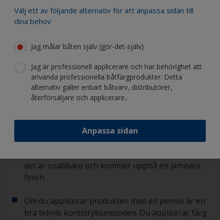
mängd du behöver blanda i, finns på databladet
Välj ett av följande alternativ för att anpassa sidan till
eller burkens etikett.
dina behov
3.3 Applicering
Jag målar båten själv (gör-det-själv)
Jag är professionell applicerare och har behörighet att
Häll upp färgen i ett rent färgtråg eller en i ren
använda professionella båtfärgprodukter. Detta
färgburk.
alternativ gäller enbart båtvarv, distributörer,
återförsäljare och applicerare..
Börja någonstans där en överlappande
applicering är mindre märkbar, som i fören eller i
hörnet på akterspegeln.
Anpassa sidan
För stora ytor bör du använda en roller eftersom
det är snabbare och kommer uppnå en jämnare
finish.
Om du applicerar produkten med en pensel är en
bra teknik korsstryksmetoden. Du applicerar färg