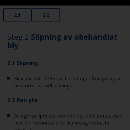
2.1
2.2
Steg 2
Slipning av obehandlat
bly
2.1 Slipning
Slipa med 60–120 korn för att uppnå en grov yta
och förbättra vidhäftningen.
2.2 Ren yta
Avlägsna sliprester med ren tryckluft, borsta ytan
med en ren borste eller dammsug för bästa
resultat.