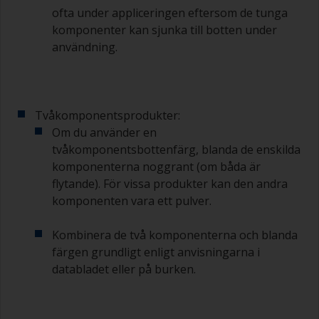
ofta under appliceringen eftersom de tunga
För att rengöra penslar, häll upp lite förtunning i
en lämplig behållare så att du kan göra rent dem
komponenter kan sjunka till botten under
om dess borst börjar täppas till på grund av
användning.
härdad eller förtjockad färg.
Andra användbara tips:
Om du märker av rinningar när färgen appliceras
Tvåkomponentsprodukter:
är den antingen för tunn eller så använder du för
Om du använder en
mycket.
tvåkomponentsbottenfärg, blanda de enskilda
komponenterna noggrant (om båda är
Undvik att använda färg direkt från burken
flytande). För vissa produkter kan den andra
eftersom det kan medföra kontaminering och
komponenten vara ett pulver.
att färgen åldras i förtid på grund av avdunstning
av lösningsmedel. Häll i stället upp vad du
förväntar dig att använda inom 30 minuter i en
Kombinera de två komponenterna och blanda
separat behållare.
färgen grundligt enligt anvisningarna i
databladet eller på burken.
Gamla syltburkar eller torra, rena plåtburkar kan
vara användbara för blandning av färg.
Metallmått i olika storlekar från mataffären är