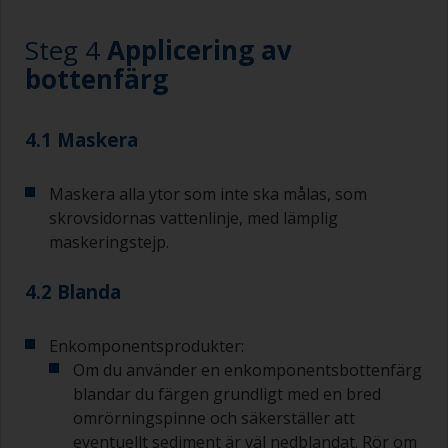
svårnådda områden.
Steg 4
Applicering av
Arbeta med en pensel:
bottenfärg
Penslar ska vara av medelstor till stor bredd,
vanligtvis 75–150 mm med långt flexibel borst.
4.1 Maskera
En mindre pensel bör användas för att måla
svåråtkomliga ställen.
Maskera alla ytor som inte ska målas, som
Tvätta penslarna med lämpligt lösningsmedel
skrovsidornas vattenlinje, med lämplig
och torka dem grundligt innan du använder dem
maskeringstejp.
för att undvika kontaminering.
4.2 Blanda
Kvaliteten på de penslar som krävs för
grundmålning är mindre kritisk än de som
används för applicering av lackgrundfärg eller
Enkomponentsprodukter:
lackfärg.
Om du använder en enkomponentsbottenfärg
blandar du färgen grundligt med en bred
För att minimera penseldrag kan du hålla
omrörningspinne och säkerställer att
penseln i 45 graders vinkel mot ytan.
eventuellt sediment är väl nedblandat. Rör om