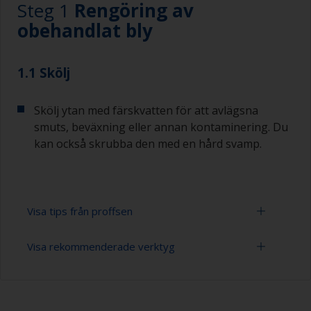
Steg 1
Rengöring av
obehandlat bly
1.1 Skölj
Skölj ytan med färskvatten för att avlägsna
smuts, beväxning eller annan kontaminering. Du
kan också skrubba den med en hård svamp.
Visa tips från proffsen
Visa rekommenderade verktyg
Du märker att ytan är ordentligt avfettad om
vattnet sprids över ytan under spolningen. Små
droppar vatten är en indikator på att ytan inte är
Spann
helt avfettad. Upprepa i så fall
rengöringsprocessen.