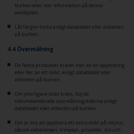
burken eller mer information på denna
övermålningsinformation, som tex
övermålningstid för bottenfärg.
webbplats.
Låt färgen torka enligt databladet eller etiketten
på burken.
4.4 Övermålning
De flesta produkter kräver mer än en applicering
eller fler än ett skikt, enligt databladet eller
etiketten på burken.
Om ytterligare skikt krävs, följ de
rekommenderade övermålningstiderna enligt
databladet eller etiketten på burken.
Det är bra att applicera ett extra skikt på slitytor,
såsom vattenlinjen, trimplan, propeller, köl och