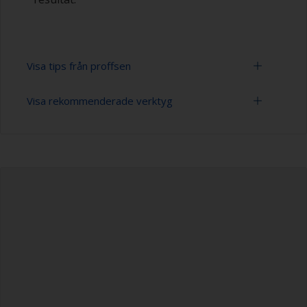
Visa tips från proffsen
Visa rekommenderade verktyg
Bly är en giftig metall och stor försiktighet
måste iakttas vid slipning.
Stålborste
Använd inte snabba slipmaskiner eftersom
temperaturen kan leda till att blyet smälter.
Slippapper 60-120 (varierande grovlek för
förbehandlingen)
Grundmålning ska ske så snart som möjligt efter
förbehandling.
Dammsugare (eller tryckluft)
Gummihandskar
Dammfiltermask
Overall