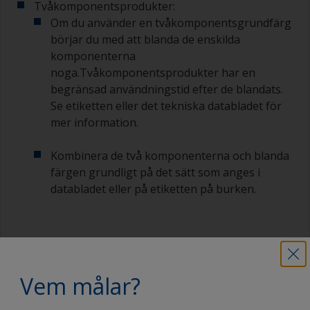
Tvåkomponentsprodukter:
Om du använder en tvåkomponentsgrundfärg
börjar du med att blanda de enskilda
komponenterna
noga.Tvåkomponentsprodukter har en
begränsad användningstid efter de blandats.
Se etiketten eller det tekniska databladet för
mer information.
Kombinera de två komponenterna och blanda
färgen grundligt på det sätt som anges i
databladet eller på etiketten på burken.
I vissa fall är det bra att lägga till lösningsmedel
som underlättar applicering eller förbättrar
Vem målar?
penetrationen av det första skiktet på trä.
Information om vilket lösningsmedel och vilken