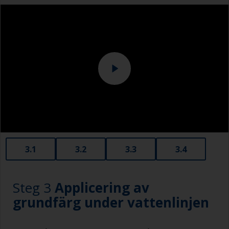
Slipmaskin och eller slipblock
3.1
3.2
3.3
3.4
Steg 3
Applicering av
grundfärg under vattenlinjen