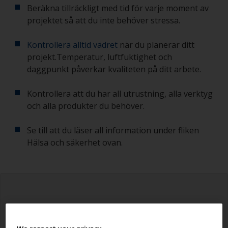
Beräkna tillräckligt med tid för varje moment av
projektet så att du inte behöver stressa.
Kontrollera alltid vädret
när du planerar ditt
projekt.Temperatur, luftfuktighet och
daggpunkt påverkar kvaliteten på ditt arbete.
Kontrollera att du har all utrustning, alla verktyg
och alla produkter du behöver.
Se till att du läser all information under fliken
Hälsa och säkerhet ovan.