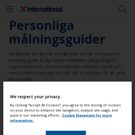
Personliga
målningsguider
Berätta lite om din båt och ditt jobb och låt oss skapa en
personlig guide åt dig. Guiden innehåller tydliga steg-för-
steg-instruktioner, rekommenderade metoder och till och
med professionella tips och råd. Allt du behöver för att göra
ett bra jobb.
We respect your privacy.
By clicking “Accept All Cookies”, you agree to the storing of cookies
on your device to enhance site navigation, analyze site usage, and
assist in our marketing efforts.
Cookie Statement for more
Jag kommer att behandla en yta
information.
ovanför vattenlinjen