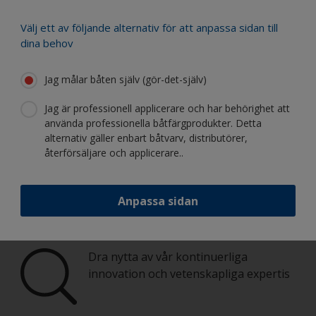
Välj ett av följande alternativ för att anpassa sidan till
dina behov
Måla din båt som ett proffs
Jag målar båten själv (gör-det-själv)
Hitta de bästa produkterna för att
Jag är professionell applicerare och har behörighet att
underhålla din båt
använda professionella båtfärgprodukter. Detta
alternativ gäller enbart båtvarv, distributörer,
återförsäljare och applicerare..
Få allt stöd du behöver för att måla din
båt med självförtroende
Anpassa sidan
Dra nytta av vår kontinuerliga
innovation och vetenskapliga expertis