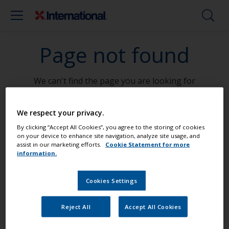
Page not found
We can't find the page you are looking for
Go To Home
We respect your privacy.
By clicking “Accept All Cookies”, you agree to the storing of cookies
on your device to enhance site navigation, analyze site usage, and
assist in our marketing efforts.
Cookie Statement for more
Måla din båt som ett proffs
information.
Cookies Settings
Hitta de bästa produkterna för att
underhålla din båt
Reject All
Accept All Cookies