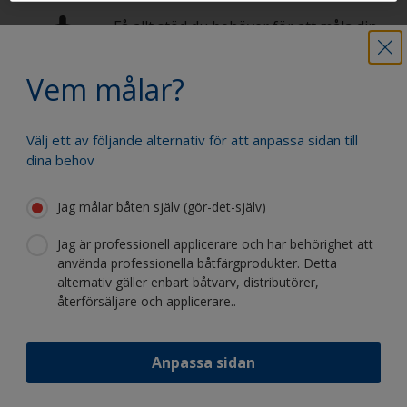
Få allt stöd du behöver för att måla din
båt med självförtroende
Vem målar?
Dra nytta av vår kontinuerliga
Välj ett av följande alternativ för att anpassa sidan till
innovation och vetenskapliga expertis
dina behov
Jag målar båten själv (gör-det-själv)
Jag är professionell applicerare och har behörighet att
använda professionella båtfärgprodukter. Detta
Följ International:
alternativ gäller enbart båtvarv, distributörer,
återförsäljare och applicerare..
Anpassa sidan