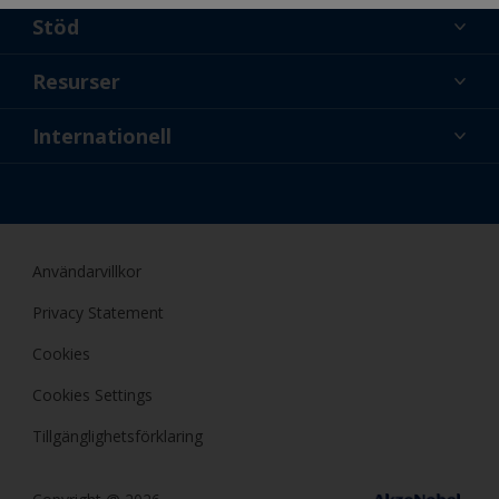
Stöd
Om oss
Resurser
Kontakt
Nyheter
Internationell
Återförsäljare och proffs
SWE
Gör-det-själv-målare
Användarvillkor
Privacy Statement
Cookies
Cookies Settings
Tillgänglighetsförklaring