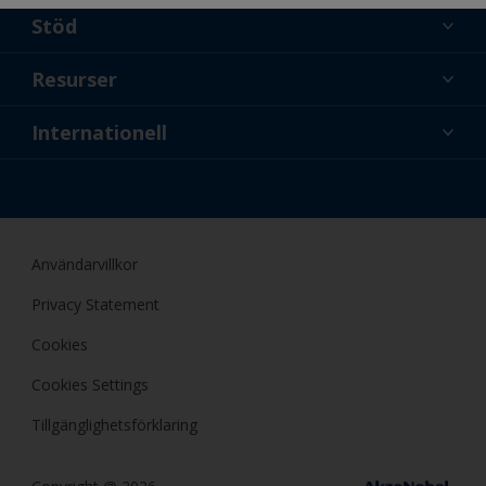
Stöd
Om oss
Resurser
Kontakt
Nyheter
Internationell
Återförsäljare och proffs
SWE
Gör-det-själv-målare
Användarvillkor
Privacy Statement
Cookies
Cookies Settings
Tillgänglighetsförklaring