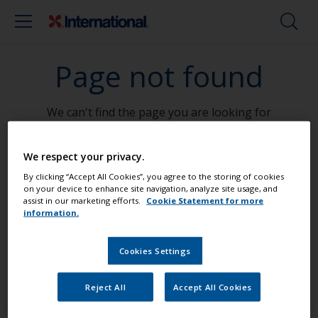
Page not found
We can't find the page you are looking for
Go To Home
We respect your privacy.
By clicking “Accept All Cookies”, you agree to the storing of cookies
on your device to enhance site navigation, analyze site usage, and
assist in our marketing efforts.
Cookie Statement for more
Måla din båt som ett proffs
information.
Cookies Settings
Hitta de bästa produkterna för att
underhålla din båt
Reject All
Accept All Cookies