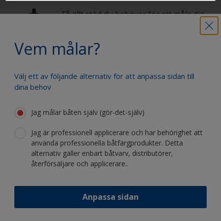
Få allt stöd du behöver för att måla din
båt med självförtroende
Vem målar?
Dra nytta av vår kontinuerliga
Välj ett av följande alternativ för att anpassa sidan till
innovation och vetenskapliga expertis
dina behov
Jag målar båten själv (gör-det-själv)
Jag är professionell applicerare och har behörighet att
använda professionella båtfärgprodukter. Detta
Följ International:
alternativ gäller enbart båtvarv, distributörer,
återförsäljare och applicerare..
Anpassa sidan