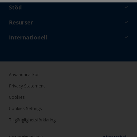
Stöd
Om oss
Resurser
Kontakt
Nyheter
Internationell
Återförsäljare och proffs
SWE
Gör-det-själv-målare
Användarvillkor
Privacy Statement
Cookies
Cookies Settings
Tillgänglighetsförklaring