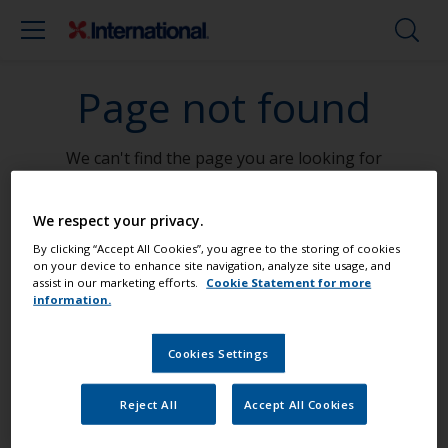
Page not found
We can't find the page you are looking for
Go To Home
We respect your privacy.
By clicking “Accept All Cookies”, you agree to the storing of cookies
on your device to enhance site navigation, analyze site usage, and
assist in our marketing efforts.
Cookie Statement for more
Måla din båt som ett proffs
information.
Cookies Settings
Hitta de bästa produkterna för att
underhålla din båt
Reject All
Accept All Cookies