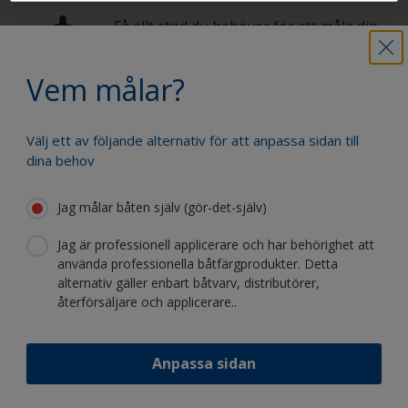
Få allt stöd du behöver för att måla din
båt med självförtroende
Vem målar?
Dra nytta av vår kontinuerliga
Välj ett av följande alternativ för att anpassa sidan till
innovation och vetenskapliga expertis
dina behov
Jag målar båten själv (gör-det-själv)
Jag är professionell applicerare och har behörighet att
använda professionella båtfärgprodukter. Detta
Följ International:
alternativ gäller enbart båtvarv, distributörer,
återförsäljare och applicerare..
Anpassa sidan