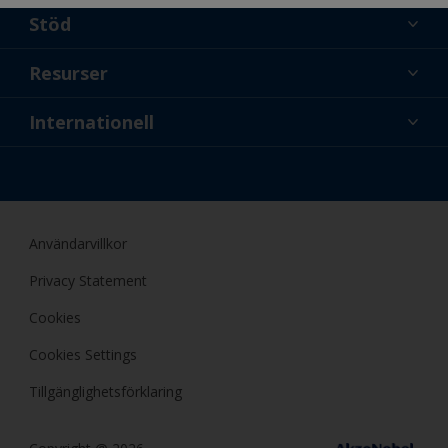
Stöd
Om oss
Resurser
Kontakt
Nyheter
Internationell
Återförsäljare och proffs
SWE
Gör-det-själv-målare
Användarvillkor
Privacy Statement
Cookies
Cookies Settings
Tillgänglighetsförklaring