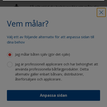
Få allt stöd du behöver för att måla din
båt med självförtroende
Vem målar?
Dra nytta av vår kontinuerliga
Välj ett av följande alternativ för att anpassa sidan till
innovation och vetenskapliga expertis
dina behov
Jag målar båten själv (gör-det-själv)
Jag är professionell applicerare och har behörighet att
använda professionella båtfärgprodukter. Detta
Följ International:
alternativ gäller enbart båtvarv, distributörer,
återförsäljare och applicerare..
Anpassa sidan