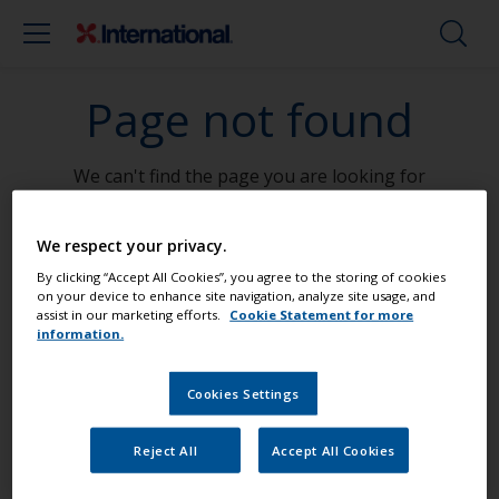
Page not found
We can't find the page you are looking for
Go To Home
We respect your privacy.
By clicking “Accept All Cookies”, you agree to the storing of cookies
on your device to enhance site navigation, analyze site usage, and
assist in our marketing efforts.
Cookie Statement for more
Måla din båt som ett proffs
information.
Cookies Settings
Hitta de bästa produkterna för att
underhålla din båt
Reject All
Accept All Cookies