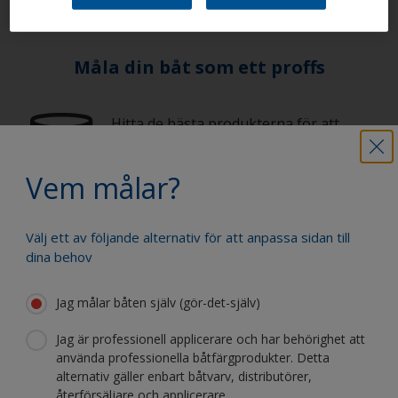
Måla din båt som ett proffs
Hitta de bästa produkterna för att
underhålla din båt
Vem målar?
Få allt stöd du behöver för att måla din
Välj ett av följande alternativ för att anpassa sidan till
båt med självförtroende
dina behov
Jag målar båten själv (gör-det-själv)
Dra nytta av vår kontinuerliga
Jag är professionell applicerare och har behörighet att
innovation och vetenskapliga expertis
använda professionella båtfärgprodukter. Detta
alternativ gäller enbart båtvarv, distributörer,
återförsäljare och applicerare..