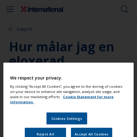
Support
Hur målar jag en
eloxerad
aluminiummast?
We respect your privacy.
By clicking “Accept All Cookies”, you agree to the storing of cookies
Det är svårt att få vidhäftning till eloxeringen så
on your device to enhance site navigation, analyze site usage, and
den behöver slipas bort. Tvätta med Super Cleaner,
assist in our marketing efforts.
Cookie Statement for more
information.
skölj med färskvatten och slipa med 60-80 papper.
Grundmåla med Interprotect och måla sedan med
Cookies Settings
Perfection Grundfärg och Lackfärg eller Pre-Kote
grundfärg och Toplac.
Reject All
Accept All Cookies