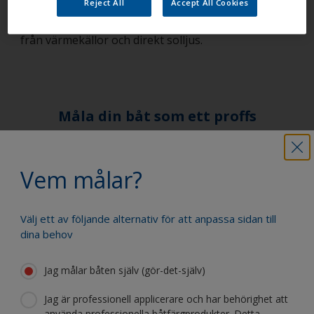
Reject All
Accept All Cookies
lösningsbaserad färg är inblandad. Färg ska alltid
förvaras i ett väl ventilerat och torrt utrymme, skilt
från värmekällor och direkt solljus.
Måla din båt som ett proffs
Hitta de bästa produkterna för att
Vem målar?
underhålla din båt
Välj ett av följande alternativ för att anpassa sidan till
dina behov
Få allt stöd du behöver för att måla din
båt med självförtroende
Jag målar båten själv (gör-det-själv)
Jag är professionell applicerare och har behörighet att
använda professionella båtfärgprodukter. Detta