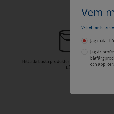
Vem m
Välj ett av följand
Jag målar båt
Jag är profe
båtfärgprodu
Hitta de bästa produkterna för att underhålla d
och applicera
båt