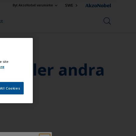
SWE
Byt AkzoNobel varumärke
kt
ak eller andra
e site
ore
All Cookies