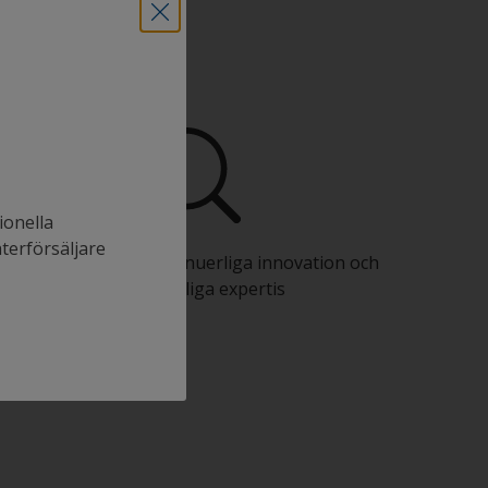
ionella
återförsäljare
Dra nytta av vår kontinuerliga innovation och
vetenskapliga expertis