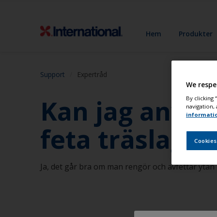
Hem
Produkter
Support
Expertråd
We respe
Kan jag använ
By clicking
navigation, 
informati
feta träslag?
Cookies
Ja, det går bra om man rengör och avfettar ytan