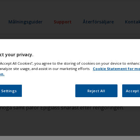
Målningsguider
Support
Återförsäljare
Konta
ct your privacy.
da Epiglass på te
 “Accept All Cookies”, you agree to the storing of cookies on your device to enhanc
analyze site usage, and assist in our marketing efforts.
Cookie Statement for m
on.
 Settings
Reject All
Accept 
 noga samt påför Epiglass snarast efter rengöringen.