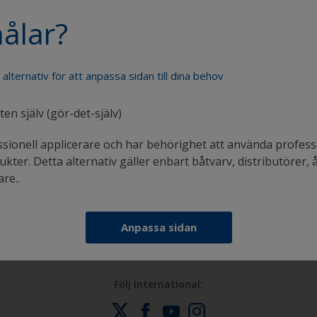
ålar?
Måla din båt som ett proffs
e alternativ för att anpassa sidan till dina behov
en själv (gör-det-själv)
ssionell applicerare och har behörighet att använda profess
kter. Detta alternativ gäller enbart båtvarv, distributörer, 
in
Få allt stöd du behöver för att måla din båt med
re..
självförtroende
Anpassa sidan
Följ International: