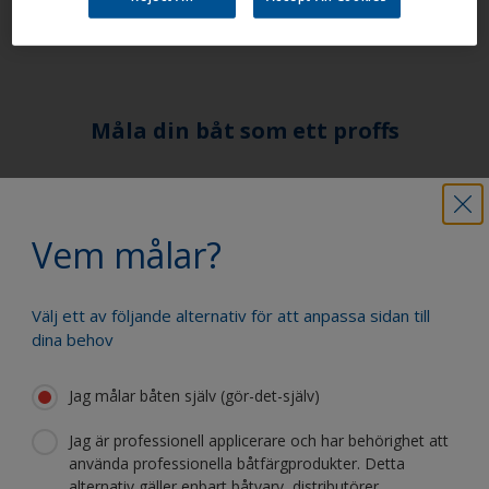
gäller hälsa och säkerhet för produkten.
Måla din båt som ett proffs
Hitta de bästa produkterna för att
underhålla din båt
Vem målar?
Välj ett av följande alternativ för att anpassa sidan till
Få allt stöd du behöver för att måla din
dina behov
båt med självförtroende
Jag målar båten själv (gör-det-själv)
Jag är professionell applicerare och har behörighet att
Dra nytta av vår kontinuerliga
använda professionella båtfärgprodukter. Detta
innovation och vetenskapliga expertis
alternativ gäller enbart båtvarv, distributörer,