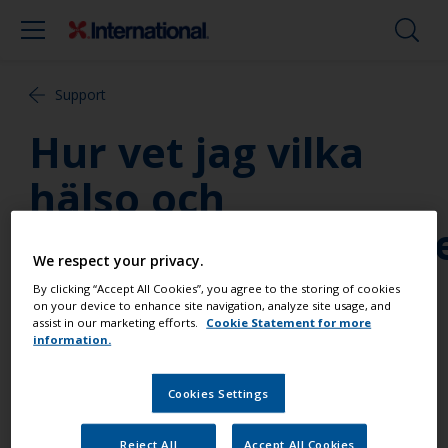
Support
Hur vet jag vilka
hälso och
säkerhetsföreskrift
We respect your privacy.
som gäller för en
By clicking “Accept All Cookies”, you agree to the storing of cookies
on your device to enhance site navigation, analyze site usage, and
särskild produkt?
assist in our marketing efforts.
Cookie Statement for more
information.
Läs alltid etiketten och databladet innan du
Cookies Settings
påbörjar arbetet. Där hittar du detaljerad
information om vad du behöver tänka på när det
Reject All
Accept All Cookies