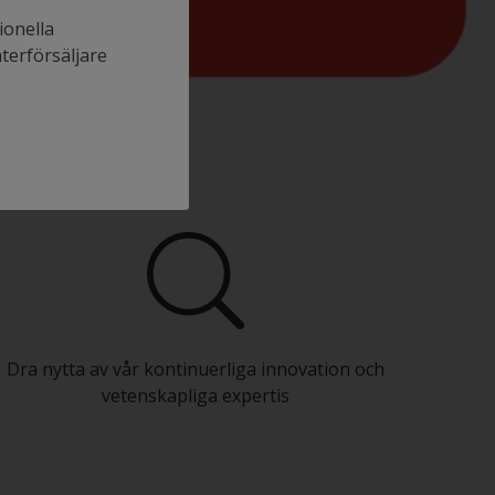
ionella
återförsäljare
Dra nytta av vår kontinuerliga innovation och
vetenskapliga expertis