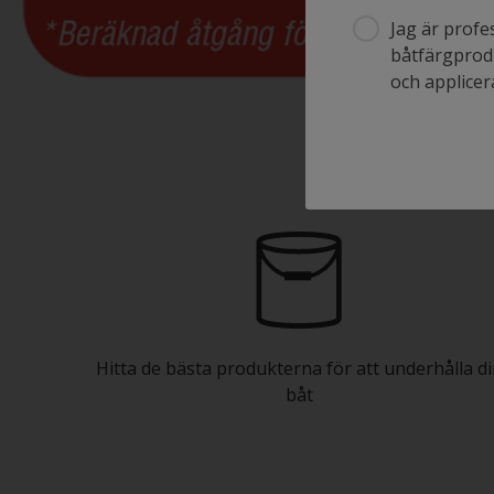
Jag är profe
båtfärgprodu
och applicera
Hitta de bästa produkterna för att underhålla d
båt