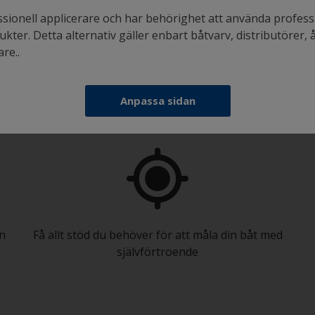
ssionell applicerare och har behörighet att använda profess
kter. Detta alternativ gäller enbart båtvarv, distributörer, 
re..
Måla din båt som ett proffs
Anpassa sidan
in
Få allt stöd du behöver för att måla din båt med
självförtroende