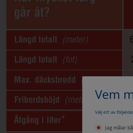
Vem m
Välj ett av följand
Jag målar båt