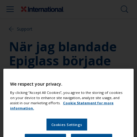
Support
När jag blandade
Epiglass började
det efter några
minuter bubbla
We respect your privacy.
By clicking “Accept All Cookies”, you agree to the storing of cookies
och ryka. Hur gör
on your device to enhance site navigation, analyze site usage, and
assist in our marketing efforts.
Cookie Statement for more
information.
jag för att undvika
Cookies Settings
detta?