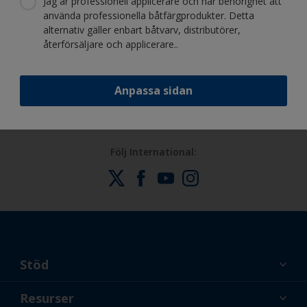
Jag är professionell applicerare och har behörighet att
använda professionella båtfärgprodukter. Detta
alternativ gäller enbart båtvarv, distributörer,
Dra nytta av vår kontinuerliga
återförsäljare och applicerare..
innovation och vetenskapliga expertis
Anpassa sidan
Följ International:
Stöd
Om oss
Resurser