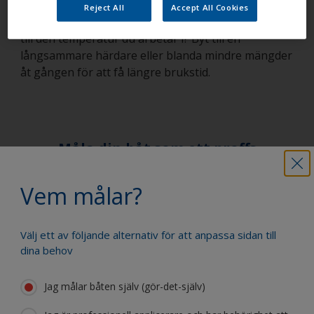
Reject All
Accept All Cookies
Kanske har du en för snabb härdare i förhållande
till den temperatur du arbetar i? Byt till en
långsammare härdare eller blanda mindre mängder
åt gången för att få längre brukstid.
Måla din båt som ett proffs
Vem målar?
Hitta de bästa produkterna för att
underhålla din båt
Välj ett av följande alternativ för att anpassa sidan till
dina behov
Få allt stöd du behöver för att måla din
Jag målar båten själv (gör-det-själv)
båt med självförtroende