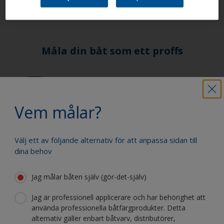
Måla din båt som ett proffs
Hitta de bästa produkterna för att
underhålla din båt
Vem målar?
Välj ett av följande alternativ för att anpassa sidan till
Få allt stöd du behöver för att måla din
dina behov
båt med självförtroende
Jag målar båten själv (gör-det-själv)
Jag är professionell applicerare och har behörighet att
Dra nytta av vår kontinuerliga
använda professionella båtfärgprodukter. Detta
innovation och vetenskapliga expertis
alternativ gäller enbart båtvarv, distributörer,