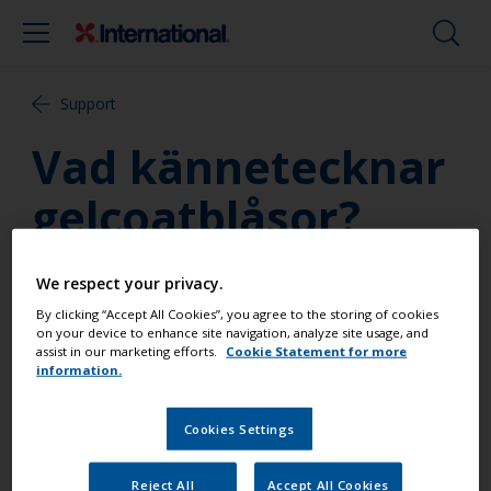
Support
Vad kännetecknar
gelcoatblåsor?
Blåsor är ofta den första varningssignalen.
We respect your privacy.
Storleken på blåsorna kan variera från mycket små
By clicking “Accept All Cookies”, you agree to the storing of cookies
till stora som en handflata. Om det finns vätska i
on your device to enhance site navigation, analyze site usage, and
blåsorna kan detta vara tecken på problem. Om
assist in our marketing efforts.
Cookie Statement for more
information.
vätskan luktar ättika eller vinäger och känns oljig
eller klibbig om man gnuggar den mellan fingrarna
så är det troligen fråga om plastpest. För att vara
Cookies Settings
helt säker bör man be en besiktningsman
inspektera skrovet.
Reject All
Accept All Cookies