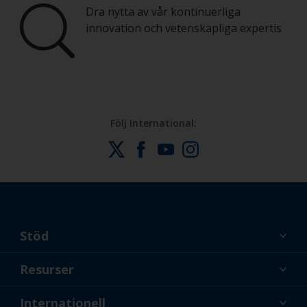
Dra nytta av vår kontinuerliga
innovation och vetenskapliga expertis
Följ International:
Stöd
Om oss
Resurser
Kontakt
Nyheter
Internationell