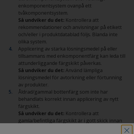
enkomponentsystem ovanpå ett
tvåkomponentsystem.
Så undviker du det:
Kontrollera att
rekommendationer och anvisningar på etikett
och/eller i produktdatablad följs. Blanda inte
olika system.
Applicering av starka lösningsmedel på eller
tillsammans med enkomponentfärg kan leda till
attunderliggande färgskikt påverkas.
Så undviker du det:
Använd lämpliga
lösningsmedel för avtorkning eller förtunning
av produkter.
Åldrad/gammal bottenfärg som inte har
behandlats korrekt innan applicering av nytt
färgskikt.
Så undviker du det:
Kontrollera att
gamla/befintliga färgskikt är i gott skick innan
du applicerar nya. TORRSLIPA ALDRIG