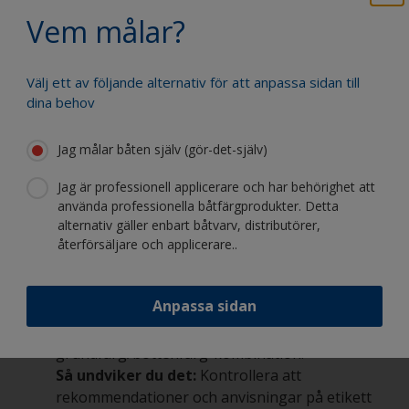
BOTTENFÄRG. Av hälso- och säkerhetsskäl får
Vem målar?
bottenfärg enbart våtslipas (efter behov).
Applicering av ett för tjockt färgskikt, vilket
leder till krackelering.
Välj ett av följande alternativ för att anpassa sidan till
Så undviker du det:
Kontrollera att
dina behov
rekommendationer och anvisningar på etikett
och/eller i produktdatablad följs.
Jag målar båten själv (gör-det-själv)
Förflyttning av objektet exempelvis
GRP-/kompositbåt med tunna laminat samt
Jag är professionell applicerare och har behörighet att
träbåtar.
använda professionella båtfärgprodukter. Detta
Så undviker du det:
Testa att använda ett
alternativ gäller enbart båtvarv, distributörer,
enkomponentsystem istället för ett
återförsäljare och applicerare..
tvåkomponentsystem.
Underlåtenhet att följa
Anpassa sidan
övermålningsanvisningarna eller felaktig
applicering av färgsystem, t.ex. felaktig
grundfärg/bottenfärg-kombination.
Så undviker du det:
Kontrollera att
rekommendationer och anvisningar på etikett