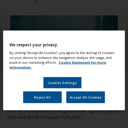
We respect your privacy.
By clicking “Accept All Cookies”, you agree to the storing of cookies
on your device to enhance site navigation, analyze site usage, and
assist in our marketing efforts.
Cookie Statement for more
information.
Cookies Settings
Så känner du igen det
Reject All
Accept All Cookies
Liknas ofta vid sprickorna man kan se i en trottoar
eller ett krokodilskinn. Färgen krusar sig ofta uppåt i
takt med att den släpper från ytan.