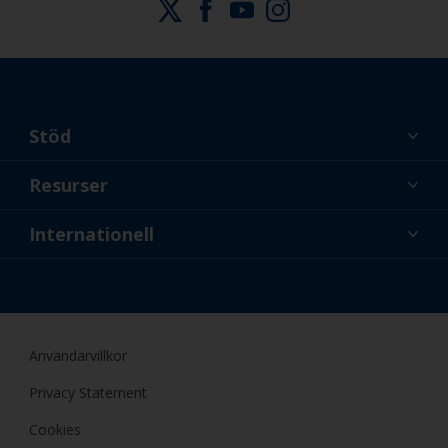
Stöd
Om oss
Resurser
Kontakt
Nyheter
Internationell
Återförsäljare och proffs
SWE
Gör-det-själv-målare
Användarvillkor
Privacy Statement
Cookies