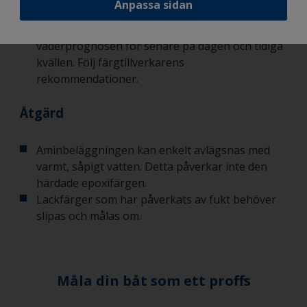
Anpassa sidan
ytan vilket i sin tur påverkar glansen.
Så undviker du det:
Håll koll på
väderprognosen för senare på dagen och tidiga
kvällen. Följ färgtillverkarens
rekommendationer.
Åtgärd
Aminbeläggningen kan enkelt avlägsnas med
varmt, såpigt vatten. Detta påverkar inte den
härdade epoxifärgen.
Lackfärger som har påverkats av fukt behöver
slipas och målas om.
Måla din båt som ett proffs