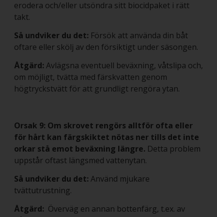
erodera och/eller utsöndra sitt biocidpaket i rätt
takt.
Så undviker du det:
Försök att använda din båt
oftare eller skölj av den försiktigt under säsongen.
Åtgärd:
Avlägsna eventuell beväxning, våtslipa och,
om möjligt, tvätta med färskvatten genom
högtryckstvätt för att grundligt rengöra ytan.
Orsak 9: Om skrovet rengörs alltför ofta eller
för hårt kan färgskiktet nötas ner tills det inte
orkar stå emot beväxning längre.
Detta problem
uppstår oftast längsmed vattenytan.
Så undviker du det:
Använd mjukare
tvättutrustning.
Åtgärd:
Överväg en annan bottenfärg, t.ex. av