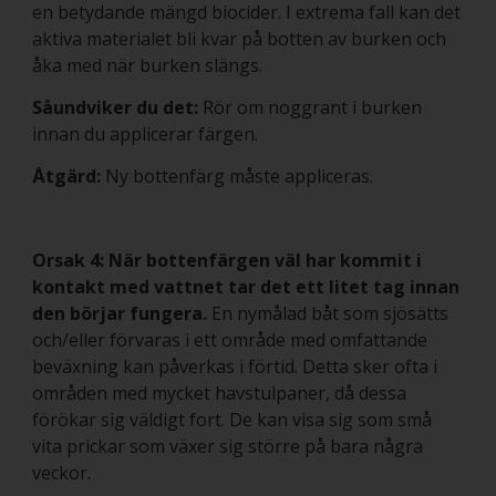
en betydande mängd biocider. I extrema fall kan det
aktiva materialet bli kvar på botten av burken och
åka med när burken slängs.
Såundviker du det:
Rör om noggrant i burken
innan du applicerar färgen.
Åtgärd:
Ny bottenfärg måste appliceras.
Orsak 4: När bottenfärgen väl har kommit i
kontakt med vattnet tar det ett litet tag innan
den börjar fungera.
En nymålad båt som sjösätts
och/eller förvaras i ett område med omfattande
beväxning kan påverkas i förtid. Detta sker ofta i
områden med mycket havstulpaner, då dessa
förökar sig väldigt fort. De kan visa sig som små
vita prickar som växer sig större på bara några
veckor.