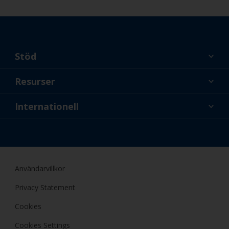
Stöd
Om oss
Resurser
Kontakt
Nyheter
Internationell
Återförsäljare och proffs
SWE
Gör-det-själv-målare
Användarvillkor
Privacy Statement
Cookies
Cookies Settings