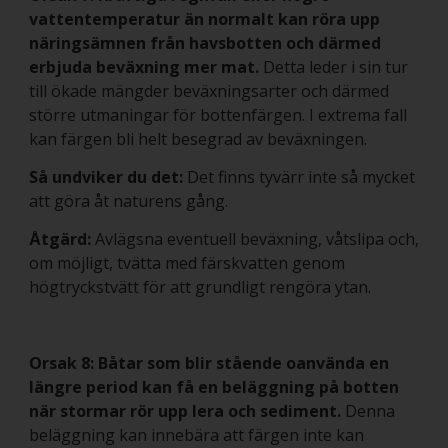
vattentemperatur än normalt kan röra upp
näringsämnen från havsbotten och därmed
erbjuda beväxning mer mat.
Detta leder i sin tur
till ökade mängder beväxningsarter och därmed
större utmaningar för bottenfärgen. I extrema fall
kan färgen bli helt besegrad av beväxningen.
Så undviker du det:
Det finns tyvärr inte så mycket
att göra åt naturens gång.
Åtgärd:
Avlägsna eventuell beväxning, våtslipa och,
om möjligt, tvätta med färskvatten genom
högtryckstvätt för att grundligt rengöra ytan.
Orsak 8: Båtar som blir stående oanvända en
längre period kan få en beläggning på botten
när stormar rör upp lera och sediment.
Denna
beläggning kan innebära att färgen inte kan