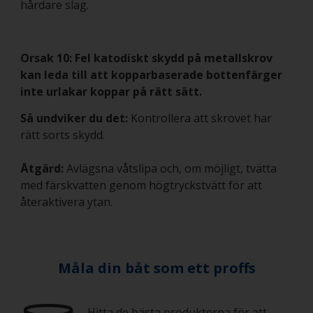
hårdare slag.
Orsak 10: Fel katodiskt skydd på metallskrov
kan leda till att kopparbaserade bottenfärger
inte urlakar koppar på rätt sätt.
Så undviker du det:
Kontrollera att skrovet har
rätt sorts skydd.
Åtgärd:
Avlägsna våtslipa och, om möjligt, tvätta
med färskvatten genom högtryckstvätt för att
återaktivera ytan.
Måla din båt som ett proffs
Hitta de bästa produkterna för att