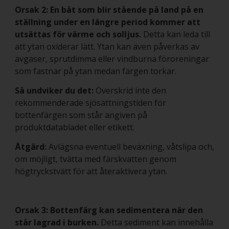
Orsak 2: En båt som blir stående på land på en
ställning under en längre period kommer att
utsättas för värme och solljus.
Detta kan leda till
att ytan oxiderar lätt. Ytan kan även påverkas av
avgaser, sprutdimma eller vindburna föroreningar
som fastnar på ytan medan färgen torkar.
Så undviker du det:
Överskrid inte den
rekommenderade sjösättningstiden för
bottenfärgen som står angiven på
produktdatabladet eller etikett.
Åtgärd:
Avlägsna eventuell beväxning, våtslipa och,
om möjligt, tvätta med färskvatten genom
högtryckstvätt för att återaktivera ytan.
Orsak 3: Bottenfärg kan sedimentera när den
står lagrad i burken.
Detta sediment kan innehålla