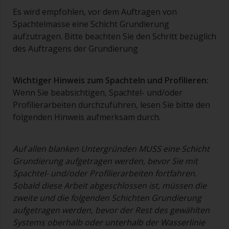
Bereichen wird ein kleinerer Pinsel verwendet.
Es wird empfohlen, vor dem Auftragen von
Waschen Sie Ihre Pinsel mit dem dazugehörigen
Spachtelmasse eine Schicht Grundierung
Verdünner aus und trocknen Sie sie vor dem
aufzutragen. Bitte beachten Sie den Schritt bezüglich
Gebrauch gründlich, um Verunreinigungen zu
des Auftragens der Grundierung
vermeiden.
Die Qualität der Pinsel, die für die Grundierung
Wichtiger Hinweis zum Spachteln und Profilieren
:
benötigt werden, ist weniger entscheidend als
Wenn Sie beabsichtigen, Spachtel- und/oder
die Qualität der Pinsel, die für das Auftragen von
Profilierarbeiten durchzuführen, lesen Sie bitte den
Vor- oder Deckanstrichen verwendet werden.
folgenden Hinweis aufmerksam durch.
Um Pinselspuren zu reduzieren, halten Sie den
Pinsel in einem Winkel von 45 Grad zur
Auf allen blanken Untergründen MUSS eine Schicht
Oberfläche.
Grundierung aufgetragen werden, bevor Sie mit
Spachtel- und/oder Profilierarbeiten fortfahren.
Zum Reinigen der Pinsel geben Sie etwas
Verdünner in einen geeigneten Behälter, so dass
Sobald diese Arbeit abgeschlossen ist, müssen die
Sie ihn reinigen können, wenn die Farbe im
zweite und die folgenden Schichten Grundierung
Pinsel anfängt anzuhärten.
aufgetragen werden, bevor der Rest des gewählten
Systems oberhalb oder unterhalb der Wasserlinie
Weitere nützliche Tipps: