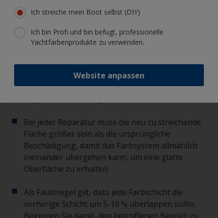
werden, bevor der Rest des gewählten Systems
Ich streiche mein Boot selbst (DIY)
oberhalb oder unterhalb der Wasserlinie
aufgetragen wird
.
Ich bin Profi und bin befugt, professionelle
Yachtfarbenprodukte zu verwenden.
3.1 Für kleine Reparaturen
Website anpassen
Verwenden Sie einen Pinsel oder eine Rolle von
geeigneter Größe, die der Größe der
Reparaturstelle entspricht.
Bei jeder Reparatur muss die neu zu streichende
Fläche größer sein als die ursprüngliche
Beschädigung, damit das Farbsystem allmählich
ineinander übergehen kann, um eine glatte
Oberfläche zu erhalten.
Als Faustregel gilt, dass jede Farbschicht die
vorherige Schicht um 5-10 % überlappen sollte.
Beginnen Sie damit, den betroffenen Bereich zu