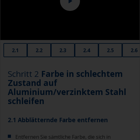
2.1
2.2
2.3
2.4
2.5
2.6
Schritt 2
Farbe in schlechtem
Zustand auf
Aluminium/verzinktem Stahl
schleifen
2.1 Abblätternde Farbe entfernen
Entfernen Sie sämtliche Farbe, die sich in