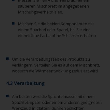
Messen Sie Teil A und Teil B auf einem
Bei Grundierungen, die im Anschluss mit einem
Antifouling überarbeitet werden, müssen Sie
sauberen Mischbrett im angegebenen
besonders auf das Überarbeitungsintervall
Mischungsverhältnis ab.
achten. Weitere Angaben dazu, finden Sie im
technischen Datenblatt der jeweiligen
Mischen Sie die beiden Komponenten mit
Grundierung. Dies gilt insbesondere für
einem Spachtel oder Spatel, bis Sie eine
Grundierungen auf Epoxidbasis. Wenn Sie dieses
einheitliche Farbe ohne Schlieren erhalten.
Intervall verpasst haben, tragen Sie eine neue
Schicht Grundierung auf. Tragen Sie jetzt die
erste Schicht Antifouling im richtigen Intervall
auf.
Um die Verarbeitungszeit des Produkts zu
Wenn eine der aufgetragenen Schichten Läufer
verlängern, verteilen Sie es auf dem Mischbrett,
oder Nasen aufweist (oder Verunreinigungen
wodurch die Wärmeentwicklung reduziert wird.
enthält), die Sie abschleifen müssen, verwenden
Sie eine 120-220er Körnung. Beginnen Sie mit
4.3 Verarbeitung
einer 220er Körnung. Sollte sich das
Schleifpapier zusetzen, wechseln Sie auf eine
120er Körnung. Mit noch gröberen Körnungen
Am besten wird die Spachtelmasse mit einem
besteht die Gefahr, zu viel vom Produkt zu
Spachtel, Spatel oder einem anderen geeigneten
entfernen und/oder bis zum Substrat
Werkzeug in glatten, dünnen Schichten
durchzuschleifen.