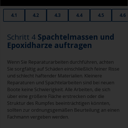
gleich auflösen, ersetzen Sie sie durch eine neue.
4.1
4.2
4.3
4.4
4.5
4.6
Wenn Sie eine Rolle und eine Wanne verwenden,
sollten Sie die Wanne locker abdecken, um zu
vermeiden, dass Wind, Sonne oder Luft während
Schritt 4
Spachtelmassen und
des Gebrauchs zur Bildung einer Haut auf der
Farbe führen.
Epoxidharze auftragen
Wenn die zu streichende Fläche sehr klein ist,
können auch halbe Rollen verwendet werden,
Wenn Sie Reparaturarbeiten durchführen, achten
die es in verschiedenen Typen gibt. Einige
Sie sorgfältig auf Schäden einschließlich feiner Risse
werden oft als Heizkörperrollen bezeichnet, die
und schlecht haftender Materialien. Kleinere
sehr gut für kleine und schwer zugängliche
Reparaturen und Spachtelarbeiten sind bei neuen
Bereiche geeignet sind.
Boote keine Schwierigkeit. Alle Arbeiten, die sich
Arbeiten mit einem Pinsel:
über eine größere Fläche erstrecken oder die
Struktur des Rumpfes beeinträchtigen könnten,
Pinsel sollte in der Regel eine breite von 75 - 150
sollten zur ordnungsgemäßen Beurteilung an einen
mm und langen flexible Borsten haben.
Fachmann vergeben werden.
Für das Streichen von schwer zugänglichen