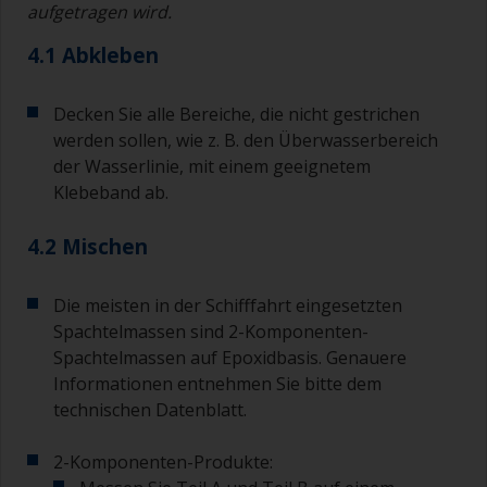
aufgetragen wird.
Wenn beim Auftragen der Farbe Läufer
4.1 Abkleben
auftreten, dann ist die Farbe zu stark verdünnt
oder Sie tragen zu viel auf.
Decken Sie alle Bereiche, die nicht gestrichen
Vermeiden Sie es, Farbe direkt aus der Dose zu
werden sollen, wie z. B. den Überwasserbereich
verwenden, da dies zu Verunreinigungen und
der Wasserlinie, mit einem geeignetem
vorzeitiger Alterung der Farbe durch
Klebeband ab.
Lösungsmittelverdampfung führen kann. Geben
Sie stattdessen die Menge, die Sie
voraussichtlich in 30 Minuten verbrauchen
4.2 Mischen
werden, in einen separaten Behälter.
Die meisten in der Schifffahrt eingesetzten
Alte Marmeladengläser oder saubere, trockene
Blechdosen sind zum Mischen von Farbe
Spachtelmassen sind 2-Komponenten-
nützlich. Auch Messlöffel in verschiedenen
Spachtelmassen auf Epoxidbasis. Genauere
Größen, die Sie in jedem Supermarkt kaufen
Informationen entnehmen Sie bitte dem
können, sind ideal zum Abmessen kleiner
technischen Datenblatt.
Mengen Farbe und Härter für die kleineren
Arbeiten.
2-Komponenten-Produkte: