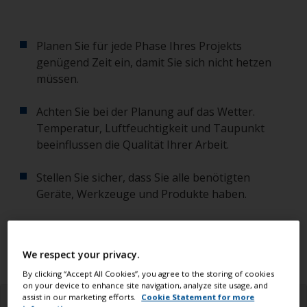
Planen Sie für jede Phase Ihres Projekts
genügend Zeit ein, damit Sie sich nicht hetzen
müssen.
Achten Sie bei der Planung auf das Wetter.
Temperatur, Luftfeuchtigkeit und Taupunkt
beeinflussen die Qualität Ihrer Arbeit.
Stellen Sie sicher, dass Sie alle benötigten
Geräte, Werkzeuge und Produkte haben.
Lesen Sie unbedingt alle Informationen unter
dem Reiter "Sicherheitshinweise".
We respect your privacy.
By clicking “Accept All Cookies”, you agree to the storing of cookies
on your device to enhance site navigation, analyze site usage, and
assist in our marketing efforts.
Cookie Statement for more