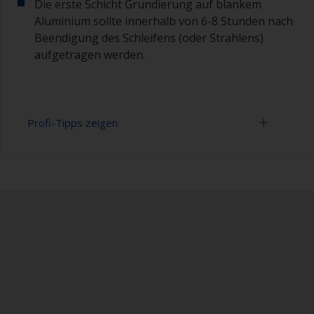
Die erste Schicht Grundierung auf blankem
Aluminium sollte innerhalb von 6-8 Stunden nach
Beendigung des Schleifens (oder Strahlens)
aufgetragen werden.
Profi-Tipps zeigen
Aluminium beginnt zu oxidieren, sobald es
freigelegt ist, daher sollte die erste Schicht
Grundierung auf blankem Aluminium innerhalb
von 6-8 Stunden nach Abschluss des Strahlens
oder Schleifen.
Die Farbe kann mit einem Abbeizmittel oder
durch Schleifen mit einer 120er Körnung entfernt
werden. Stellen Sie sicher, dass Sie ein
Abbeizmittel verwenden, das mit Aluminium
verträglich ist.