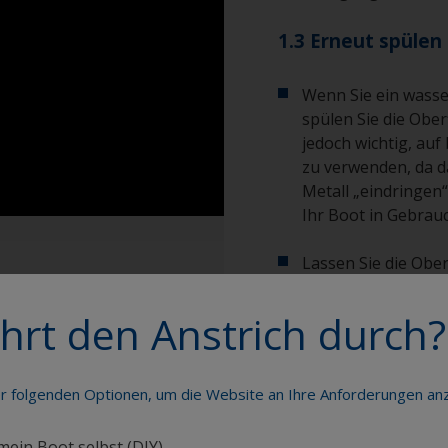
1.3 Erneut spülen
Wenn Sie ein wasse
spülen Sie die Oberf
jedoch wichtig, auf
zu verwenden, da d
Metall „eindringen
Ihr Boot in Gebrauc
Lassen Sie die Ober
hrt den Anstrich durch?
Profi-Tipps zeigen
er folgenden Optionen, um die Website an Ihre Anforderungen a
Bei der Entfettung
Tuch-Methode: Ve
 mein Boot selbst (DIY)