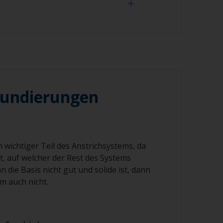
Rost beginnt sich in Gegenwart von Luft
en; je früher der Stahl nach der
arbeitet werden kann, desto besser.
effektivste Methode, um blanken Stahl
undierungen
, nicht über die Dichtungsmassen um
hläge zu schleifen, da die Dichtungsmasse
runreinigen kann. Decken Sie diese Bereiche
 mit einem Klebeband ab.
n wichtiger Teil des Anstrichsystems, da
et, auf welcher der Rest des Systems
die beste Methode, um blanken Stahl
es ein ideales Profil für das
 die Basis nicht gut und solide ist, dann
em bietet. Beim Sandstrahlen ist die
m auch nicht.
ßgeblich. Dies sollte von einem Fachmann
den.