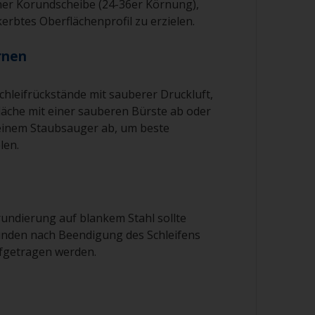
iner Korundscheibe (24-36er Körnung),
erbtes Oberflächenprofil zu erzielen.
ernen
Schleifrückstände mit sauberer Druckluft,
fläche mit einer sauberen Bürste ab oder
 einem Staubsauger ab, um beste
len.
rundierung auf blankem Stahl sollte
unden nach Beendigung des Schleifens
ufgetragen werden.