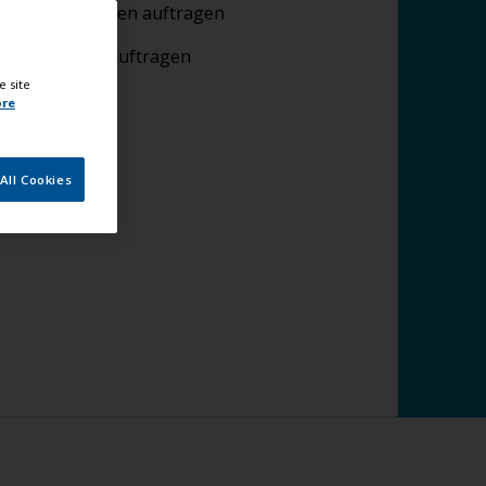
Vorstreichfarben auftragen
Endanstriche auftragen
e site
ore
All Cookies