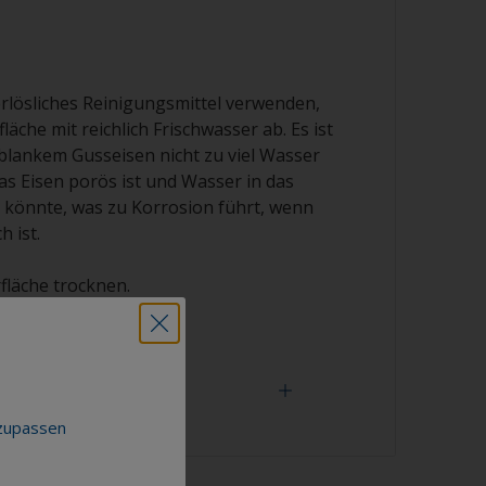
rlösliches Reinigungsmittel verwenden,
läche mit reichlich Frischwasser ab. Es ist
 blankem Gusseisen nicht zu viel Wasser
as Eisen porös ist und Wasser in das
“ könnte, was zu Korrosion führt, wenn
h ist.
fläche trocknen.
nzupassen
 mit Lösungsmittel arbeiten Sie mit der 2-
rwenden Sie ein mit Lösungsmittel