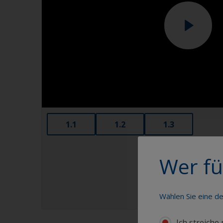
1.1
1.2
1.3
Wer fü
Wählen Sie eine d
Ich streiche