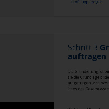
Profi-Tipps zeigen
Korrosionsstoffe/
und Wasser zu bild
Vorbereitung über
Schleifen ist die 
vorzubereiten.
Schritt 3
Gr
Achten Sie darauf
auftragen
Fenster oder Besc
die Oberfläche ve
vor dem Schleifen
Die Grundierung ist ei
sie die Grundlage bild
Sandstrahlen ist 
vorzubereiten, da 
aufgetragen wird. Wenn
Beschichtungssyst
ist es das Gesamtsyste
Vorgabe Sa 2½ ma
durchgeführt wer