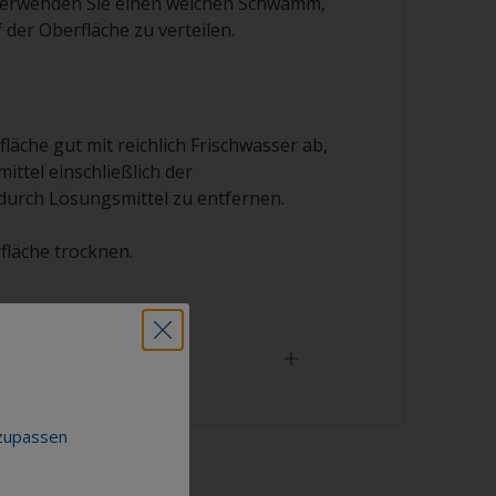
 Verwenden Sie einen weichen Schwamm,
der Oberfläche zu verteilen.
fläche gut mit reichlich Frischwasser ab,
ttel einschließlich der
urch Lösungsmittel zu entfernen.
fläche trocknen.
ob die Oberfläche richtig entfettet ist,
nzupassen
, ob sich das Wasser beim Spülen über die
t. Perlt das Wasser von der Oberfläche ist
dafür, dass die Oberfläche nicht vollständig