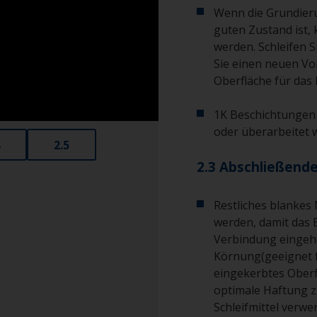
Wenn die Grundieru
guten Zustand ist, 
werden. Schleifen 
Sie einen neuen Vo
Oberfläche für das F
1K Beschichtungen 
oder überarbeitet 
2.5
2.3 Abschließende
Restliches blankes
werden, damit das 
Verbindung eingehe
Körnung(geeignet f
eingekerbtes Oberfl
optimale Haftung z
Schleifmittel verwe