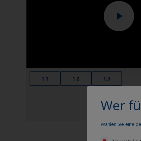
1.1
1.2
1.3
Wer fü
Wählen Sie eine d
Ich streiche