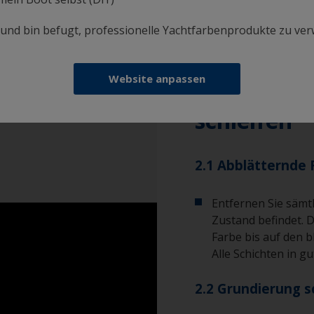
entfettet ist. In 
Reinigungsvorgan
i und bin befugt, professionelle Yachtfarbenprodukte zu ve
Schritt 2
Fa
Verwenden Sie nur
Zustand a
Website anpassen
Aluminium
schleifen
2.1 Abblätternde 
Entfernen Sie sämtl
Zustand befindet. 
Farbe bis auf den 
Alle Schichten in 
2.2 Grundierung s