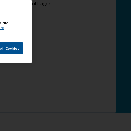
Endanstriche auftragen
e site
ore
All Cookies