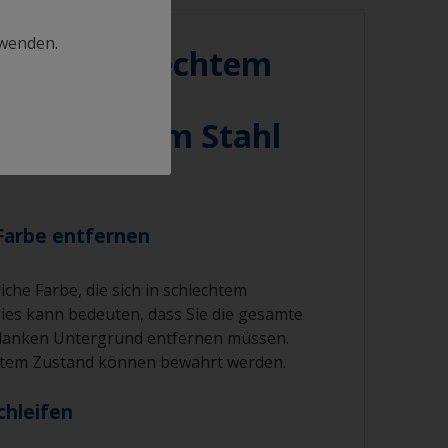
diesem Fall wiederholen Sie den
g.
rwenden.
rbe in schlechtem
 geeignete Produkte zur Reinigung.
uf
/verzinktem Stahl
Farbe entfernen
iche Farbe, die sich in schlechtem
Dies kann bedeuten, dass Sie die gesamte
blanken Untergrund entfernen müssen.
gutem Zustand können bewahrt werden.
chleifen