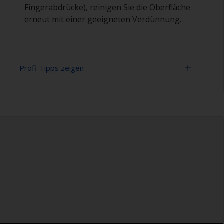
Fingerabdrücke), reinigen Sie die Oberfläche
erneut mit einer geeigneten Verdünnung.
Profi-Tipps zeigen
Arbeiten mit einer Rolle:
Das Auftragen von Farbe mit einer Rolle ist eine
schnelle Methode, um große Bereiche
abzudecken
Für die meisten Anwendungen ist eine 5-6 mm
Filz- oder Mohairrolle geeignet. Wickeln Sie vor
der Verwendung Klebeband um eine neue Rolle
und ziehen Sie es dann ab, um lose Fasern zu
entfernen.
Wenn Sie versuchen, ein glatteres Finish zu