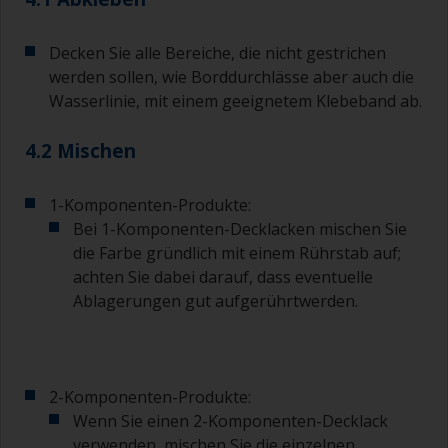
die es in verschiedenen Typen gibt. Einige
werden oft als Heizkörperrollen bezeichnet, die
sehr gut für kleine und schwer zugängliche
Decken Sie alle Bereiche, die nicht gestrichen
Bereiche geeignet sind.
werden sollen, wie Borddurchlässe aber auch die
Wasserlinie, mit einem geeignetem Klebeband ab.
Arbeiten mit einem Pinsel:
Pinsel sollte in der Regel eine breite von 75 - 150
4.2 Mischen
mm und langen flexible Borsten haben.
1-Komponenten-Produkte:
Für das Streichen von schwer zugänglichen
Bei 1-Komponenten-Decklacken mischen Sie
Bereichen wird ein kleinerer Pinsel verwendet.
die Farbe gründlich mit einem Rührstab auf;
Waschen Sie Ihre Pinsel mit dem dazugehörigen
achten Sie dabei darauf, dass eventuelle
Verdünner aus und trocknen Sie sie vor dem
Ablagerungen gut aufgerührtwerden.
Gebrauch gründlich, um Verunreinigungen zu
vermeiden.
Die Qualität der Pinsel, die für die Grundierung
2-Komponenten-Produkte:
benötigt werden, ist weniger entscheidend als
die Qualität der Pinsel, die für das Auftragen von
Wenn Sie einen 2-Komponenten-Decklack
Vor- oder Deckanstrichen verwendet werden.
verwenden, mischen Sie die einzelnen