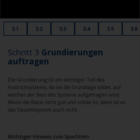
vor dem Schleifen mit einem Klebeband ab.
Sandstrahlen ist die bevorzugte Methode zur
Vorbereitung von blankem Stahl. Strahlen auf SA
3.1
3.2
3.3
3.4
3.5
3.6
2½ - nahezu blankes Metall. Dies sollte von
einem Fachmann durchgeführt werden.
Schritt 3
Grundierungen
auftragen
Die Grundierung ist ein wichtiger Teil des
Anstrichsystems, da sie die Grundlage bildet, auf
welcher der Rest des Systems aufgetragen wird.
Wenn die Basis nicht gut und solide ist, dann ist es
das Gesamtsystem auch nicht.
Wichtiger Hinweis zum Spachteln: