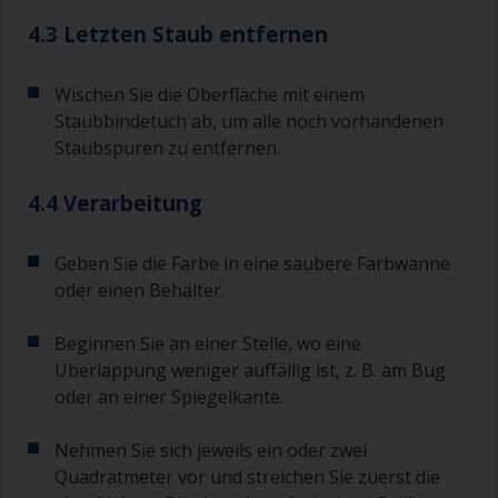
werden, in einen separaten Behälter.
4.3 Letzten Staub entfernen
Alte Marmeladengläser oder saubere, trockene
Blechdosen sind zum Mischen von Farbe
Wischen Sie die Oberfläche mit einem
nützlich. Auch Messlöffel in verschiedenen
Staubbindetuch ab, um alle noch vorhandenen
Größen, die Sie in jedem Supermarkt kaufen
Staubspuren zu entfernen.
können, sind ideal zum Abmessen kleiner
Mengen Farbe und Härter für die kleineren
4.4 Verarbeitung
Arbeiten.
Bei Grundierungen, die im Anschluss mit einem
Geben Sie die Farbe in eine saubere Farbwanne
Antifouling überarbeitet werden, müssen Sie
oder einen Behälter.
besonders auf das Überarbeitungsintervall
achten. Weitere Angaben dazu, finden Sie im
Beginnen Sie an einer Stelle, wo eine
technischen Datenblatt der jeweiligen
Überlappung weniger auffällig ist, z. B. am Bug
Grundierung. Dies gilt insbesondere für
oder an einer Spiegelkante.
Grundierungen auf Epoxidbasis. Wenn Sie dieses
Intervall verpasst haben, tragen Sie eine neue
Schicht Grundierung auf. Tragen Sie jetzt die
Nehmen Sie sich jeweils ein oder zwei
erste Schicht Antifouling im richtigen Intervall
Quadratmeter vor und streichen Sie zuerst die
auf.