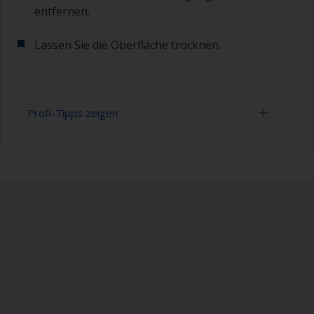
entfernen.
Lassen Sie die Oberfläche trocknen.
Profi-Tipps zeigen
Um festzustellen, ob die Oberfläche richtig
entfettet ist, achten Sie darauf, ob sich das
Wasser beim Spülen über die Oberfläche verteilt.
Perlt das Wasser von der Oberfläche ist das ein
Anzeichen dafür, dass die Oberfläche nicht
vollständig entfettet ist. In diesem Fall
wiederholen Sie den Reinigungsvorgang.