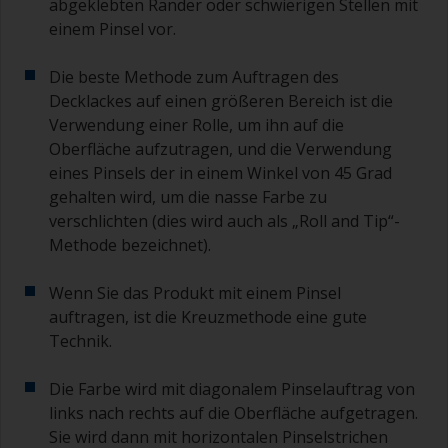
abgeklebten Ränder oder schwierigen Stellen mit
einem Pinsel vor.
Wenn eine der aufgetragenen Schichten Läufer
oder Nasen aufweist (oder Verunreinigungen
Die beste Methode zum Auftragen des
enthält), die Sie abschleifen müssen, verwenden
Sie eine 120-220er Körnung. Beginnen Sie mit
Decklackes auf einen größeren Bereich ist die
einer 220er Körnung. Sollte sich das
Verwendung einer Rolle, um ihn auf die
Schleifpapier zusetzen, wechseln Sie auf eine
Oberfläche aufzutragen, und die Verwendung
120er Körnung. Mit noch gröberen Körnungen
eines Pinsels der in einem Winkel von 45 Grad
besteht die Gefahr, zu viel vom Produkt zu
gehalten wird, um die nasse Farbe zu
entfernen und/oder bis zum Substrat
verschlichten (dies wird auch als „Roll and Tip“-
durchzuschleifen.
Methode bezeichnet).
Wenn Sie das Produkt mit einem Pinsel
auftragen, ist die Kreuzmethode eine gute
Technik.
Die Farbe wird mit diagonalem Pinselauftrag von
links nach rechts auf die Oberfläche aufgetragen.
Sie wird dann mit horizontalen Pinselstrichen