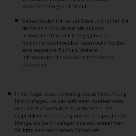
Komponenten gründlich auf.
Um Pinselspuren zu reduzieren, halten Sie den
Pinsel in einem Winkel von 45 Grad zur
Geben Sie den Härter zur Basis und rühren Sie
Oberfläche.
die Farbe gründlich auf, wie auf dem
technischen Datenblatt angegeben. 2-
Zum Reinigen der Pinsel geben Sie etwas
Verdünner in einen geeigneten Behälter, so dass
Komponenten-Produkte haben beim Mischen
Sie ihn reinigen können, wenn die Farbe im
eine begrenzte Topfzeit. Weitere
Pinsel anfängt anzuhärten.
Informationen finden Sie im technischen
Datenblatt.
Weitere nützliche Tipps:
Wenn beim Auftragen der Farbe Läufer
auftreten, dann ist die Farbe zu stark verdünnt
oder Sie tragen zu viel auf.
In der Regel ist es notwendig, etwas Verdünnung
hinzuzufügen, um das Auftragen zu erleichtern
Vermeiden Sie es, Farbe direkt aus der Dose zu
oder das Fließverhalten zu verbessern. Die
verwenden, da dies zu Verunreinigungen und
empfohlene Verdünnung und die entsprechende
vorzeitiger Alterung der Farbe durch
Menge, die Sie hinzufügen müssen, entnehmen
Lösungsmittelverdampfung führen kann. Geben
Sie stattdessen die Menge, die Sie
Sie bitte dem technischen Datenblatt.
voraussichtlich in 30 Minuten verbrauchen