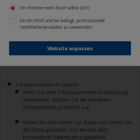
3.2 Mischen
Ich streiche mein Boot selbst (DIY)
Ich bin Profi und bin befugt, professionelle
1-Komponenten-Produkte:
Yachtfarbenprodukte zu verwenden.
Bei 1-Komponenten-Grundierung mischen Sie
die Farbe gründlich mit einem Rührstab auf;
achten Sie darauf, dass eventuelle
Website anpassen
Ablagerungen gut aufgerührt werden.
2-Komponenten-Produkte:
Wenn Sie eine 2-Komponenten-Grundierung
verwenden, mischen Sie die einzelnen
Komponenten gründlich auf.
Geben Sie den Härter zur Basis und rühren Sie
die Farbe gründlich auf, wie auf dem
technischen Datenblatt angegeben.