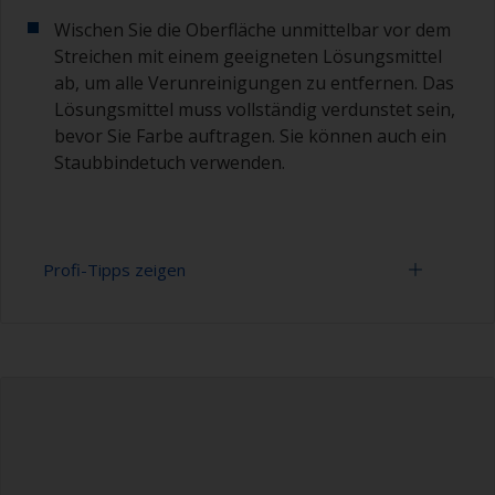
Wischen Sie die Oberfläche unmittelbar vor dem
Streichen mit einem geeigneten Lösungsmittel
ab, um alle Verunreinigungen zu entfernen. Das
Lösungsmittel muss vollständig verdunstet sein,
bevor Sie Farbe auftragen. Sie können auch ein
Staubbindetuch verwenden.
Profi-Tipps zeigen
Schleifen Sie nicht übermäßig hart, da Sie bei
gealterten Gelcoats nur den Glanz und/oder
oxidiertes Material entfernen müssen.
Zu hartes Schleifen kann Porosität tief im
Gelcoat offenbaren, die dann mitunter sehr
schwer zu füllen sein könnte.