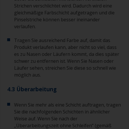
120er Körnung. Mit noch gröberen Körnungen
Strichen verschlichtet wird. Dadurch wird eine
besteht die Gefahr, zu viel vom Produkt zu
gleichmäßige Farbschicht aufgetragen und die
entfernen und/oder bis zum Substrat
Pinselstriche können besser ineinander
durchzuschleifen.
verlaufen.
Tragen Sie ausreichend Farbe auf, damit das
Produkt verlaufen kann, aber nicht so viel, dass
es zu Nasen oder Läufern kommt, da dies später
schwer zu entfernen ist. Wenn Sie Nasen oder
Läufer sehen, streichen Sie diese so schnell wie
möglich aus.
4.3 Überarbeitung
Wenn Sie mehr als eine Schicht auftragen, tragen
Sie die nachfolgenden Schichten in ähnlicher
Weise auf. Wenn Sie nach der
„Überarbeitungszeit ohne Schleifen“ (gemäß