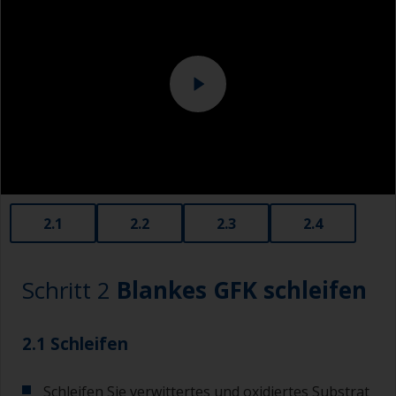
Bei der Entfettung mit Lösungsmittel arbeiten
Sie mit der 2-Tuch-Methode: Verwenden Sie ein
mit Lösungsmittel getränktes Tuch und wischen
Sie direkt danach mit einem sauberen Tuch
nach, um die Verunreinigung zu entfernen.
Verwenden Sie ein langsam verdampfendes
Lösungsmittel, damit Sie genügend Zeit haben,
die Oberfläche mit dem sauberen Tuch
abzuwischen.
Wechseln Sie die Tücher regelmäßig, um zu
2.1
2.2
2.3
2.4
vermeiden, dass der Schmutz wieder auf die
Oberfläche gelangt.
Schritt 2
Blankes GFK schleifen
2.1 Schleifen
Schleifen Sie verwittertes und oxidiertes Substrat