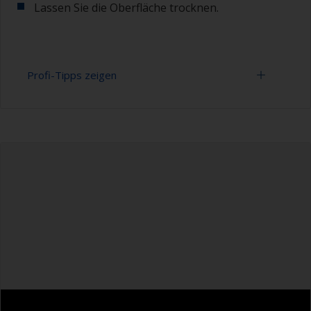
Lassen Sie die Oberfläche trocknen.
Profi-Tipps zeigen
Alle Formtrennmittel, Wachse oder Polituren
müssen vor dem Schleifen der Oberfläche
entfernt werden, daher ist es wichtig,
sicherzustellen, dass die Oberfläche richtig
entfettet ist.
Um festzustellen, ob die Oberfläche richtig
entfettet ist, achten Sie darauf, ob sich das
Wasser beim Spülen über die Oberfläche verteilt.
Perlt das Wasser von der Oberfläche ist das ein
Anzeichen dafür, dass die Oberfläche nicht
vollständig entfettet ist. In diesem Fall
wiederholen Sie den Reinigungsvorgang.