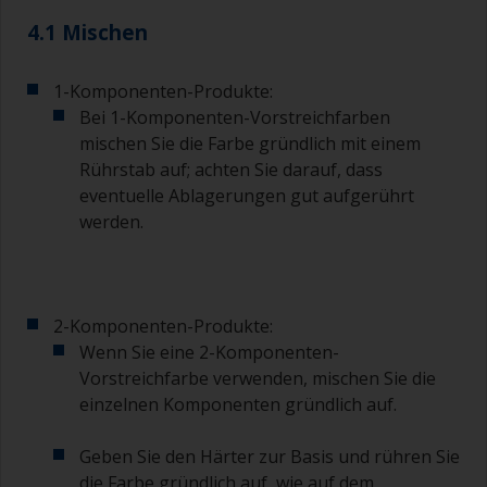
mm und langen flexible Borsten haben.
4.1 Mischen
Für das Streichen von schwer zugänglichen
Bereichen wird ein kleinerer Pinsel verwendet.
1-Komponenten-Produkte:
Bei 1-Komponenten-Vorstreichfarben
Waschen Sie Ihre Pinsel mit dem dazugehörigen
mischen Sie die Farbe gründlich mit einem
Verdünner aus und trocknen Sie sie vor dem
Rührstab auf; achten Sie darauf, dass
Gebrauch gründlich, um Verunreinigungen zu
eventuelle Ablagerungen gut aufgerührt
vermeiden.
werden.
Die Qualität der Pinsel, die für die Grundierung
benötigt werden, ist weniger entscheidend als
die Qualität der Pinsel, die für das Auftragen von
Vor- oder Deckanstrichen verwendet werden.
2-Komponenten-Produkte:
Wenn Sie eine 2-Komponenten-
Um Pinselspuren zu reduzieren, halten Sie den
Vorstreichfarbe verwenden, mischen Sie die
Pinsel in einem Winkel von 45 Grad zur
einzelnen Komponenten gründlich auf.
Oberfläche.
Zum Reinigen der Pinsel geben Sie etwas
Geben Sie den Härter zur Basis und rühren Sie
Verdünner in einen geeigneten Behälter, so dass
die Farbe gründlich auf, wie auf dem