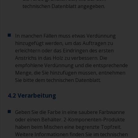
Sie ihn reinigen können, wenn die Farbe im
technischen Datenblatt angegeben.
Pinsel anfängt anzuhärten.
Weitere nützliche Tipps:
Wenn beim Auftragen der Farbe Läufer
In manchen Fällen muss etwas Verdünnung
auftreten, dann ist die Farbe zu stark verdünnt
hinzugefügt werden, um das Auftragen zu
oder Sie tragen zu viel auf.
erleichtern oder das Eindringen des ersten
Anstrichs in das Holz zu verbessern. Die
Vermeiden Sie es, Farbe direkt aus der Dose zu
empfohlene Verdünnung und die entsprechende
verwenden, da dies zu Verunreinigungen und
vorzeitiger Alterung der Farbe durch
Menge, die Sie hinzufügen müssen, entnehmen
Lösungsmittelverdampfung führen kann. Geben
Sie bitte dem technischen Datenblatt.
Sie stattdessen die Menge, die Sie
voraussichtlich in 30 Minuten verbrauchen
4.2 Verarbeitung
werden, in einen separaten Behälter.
Alte Marmeladengläser oder saubere, trockene
Geben Sie die Farbe in eine saubere Farbwanne
Blechdosen sind zum Mischen von Farbe
oder einen Behälter. 2-Komponenten-Produkte
nützlich. Auch Messlöffel in verschiedenen
haben beim Mischen eine begrenzte Topfzeit.
Größen, die Sie in jedem Supermarkt kaufen
Weitere Informationen finden Sie im technischen
können, sind ideal zum Abmessen kleiner