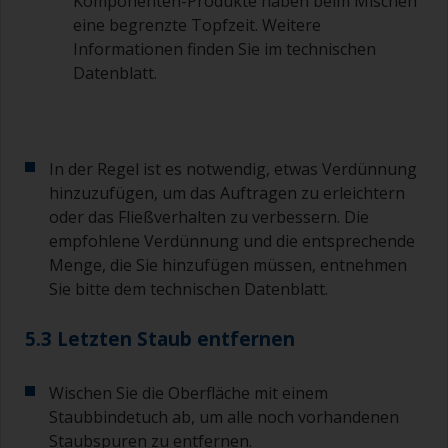
Komponenten-Produkte haben beim Mischen
Vermeiden Sie es, Farbe direkt aus der Dose zu
eine begrenzte Topfzeit. Weitere
verwenden, da dies zu Verunreinigungen und
Informationen finden Sie im technischen
vorzeitiger Alterung der Farbe durch
Datenblatt.
Lösungsmittelverdampfung führen kann. Geben
Sie stattdessen die Menge, die Sie
voraussichtlich in 30 Minuten verbrauchen
werden, in einen separaten Behälter.
In der Regel ist es notwendig, etwas Verdünnung
Alte Marmeladengläser oder saubere, trockene
hinzuzufügen, um das Auftragen zu erleichtern
Blechdosen sind zum Mischen von Farbe
oder das Fließverhalten zu verbessern. Die
nützlich. Auch Messlöffel verschiedener Größen,
empfohlene Verdünnung und die entsprechende
die Sie in jedem Supermarkt kaufen können, sind
Menge, die Sie hinzufügen müssen, entnehmen
ideal zum Abmessen kleiner Mengen Farbe und
Härter für die kleineren Arbeiten.
Sie bitte dem technischen Datenblatt.
Wenn eine der aufgetragenen Schichten Rillen
5.3 Letzten Staub entfernen
oder Nasen entwickelt (oder Verunreinigungen
enthält), die Sie ausschleifen müssen,
verwenden Sie Körnung 120-220. Beginnen Sie
Wischen Sie die Oberfläche mit einem
mit Schleifpapier 220er Körnung, und wenn es
Staubbindetuch ab, um alle noch vorhandenen
sich weiterhin zusetzt, wechseln Sie zu einem
Staubspuren zu entfernen.