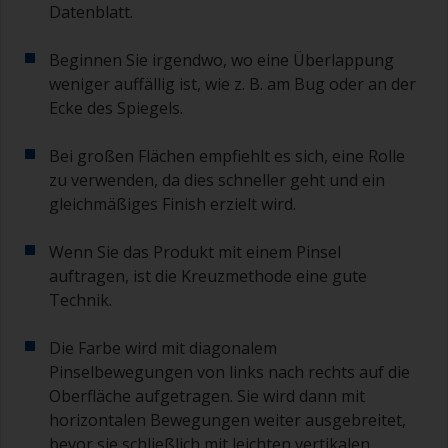
Datenblatt.
Mengen Farbe und Härter für die kleineren
Arbeiten.
Beginnen Sie irgendwo, wo eine Überlappung
Bei Grundierungen, die im Anschluss mit einem
weniger auffällig ist, wie z. B. am Bug oder an der
Antifouling überarbeitet werden, müssen Sie
Ecke des Spiegels.
besonders auf das Überarbeitungsintervall
achten. Weitere Angaben dazu, finden Sie im
Bei großen Flächen empfiehlt es sich, eine Rolle
technischen Datenblatt der jeweiligen
zu verwenden, da dies schneller geht und ein
Grundierung. Dies gilt insbesondere für
gleichmäßiges Finish erzielt wird.
Grundierungen auf Epoxidbasis. Wenn Sie dieses
Intervall verpasst haben, tragen Sie eine neue
Schicht Grundierung auf. Tragen Sie jetzt die
Wenn Sie das Produkt mit einem Pinsel
erste Schicht Antifouling im richtigen Intervall
auftragen, ist die Kreuzmethode eine gute
auf.
Technik.
Wenn eine der aufgetragenen Schichten Läufer
Die Farbe wird mit diagonalem
oder Nasen aufweist (oder Verunreinigungen
Pinselbewegungen von links nach rechts auf die
enthält), die Sie abschleifen müssen, verwenden
Sie eine 120-220er Körnung. Beginnen Sie mit
Oberfläche aufgetragen. Sie wird dann mit
einer 220er Körnung. Sollte sich das
horizontalen Bewegungen weiter ausgebreitet,
Schleifpapier zusetzen, wechseln Sie auf eine
bevor sie schließlich mit leichten vertikalen