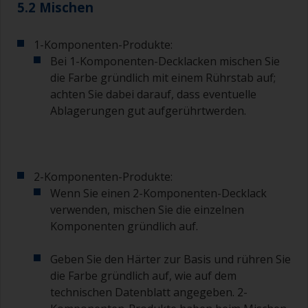
5.2 Mischen
Die Qualität der Pinsel, die für den Voranstrich
benötigt werden, sollte die gleiche sein, die Sie
1-Komponenten-Produkte:
für den Decklack verwenden werden. Es können
Bei 1-Komponenten-Decklacken mischen Sie
sowohl Naturborsten als auch synthetische
Pinsel verwendet werden.
die Farbe gründlich mit einem Rührstab auf;
achten Sie dabei darauf, dass eventuelle
Um Pinselspuren zu reduzieren, halten Sie den
Ablagerungen gut aufgerührtwerden.
Pinsel in einem Winkel von 45 Grad zur
Oberfläche.
Zum Reinigen der Pinsel geben Sie etwas
2-Komponenten-Produkte:
Verdünner in einen geeigneten Behälter, so dass
Sie ihn reinigen können, wenn die Farbe im
Wenn Sie einen 2-Komponenten-Decklack
Pinsel anfängt anzuhärten.
verwenden, mischen Sie die einzelnen
Komponenten gründlich auf.
Weitere nützliche Tipps:
Geben Sie den Härter zur Basis und rühren Sie
Wenn beim Auftragen der Farbe Läufer
auftreten, dann ist die Farbe zu stark verdünnt
die Farbe gründlich auf, wie auf dem
oder Sie tragen zu viel auf.
technischen Datenblatt angegeben. 2-