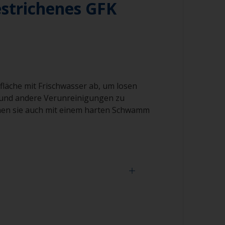
strichenes GFK
fläche mit Frischwasser ab, um losen
und andere Verunreinigungen zu
nen sie auch mit einem harten Schwamm
ob die Oberfläche richtig entfettet ist,
, ob sich das Wasser beim Spülen über die
t. Perlt das Wasser von der Oberfläche ist