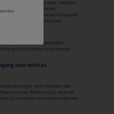
uftragen des Antifoulings über, nachdem
ich gereinigt haben. Wenn das
rwenden.
g jedoch nicht mit dem neuen kompatibel
inem leichten Nassschleifen eine
tragen.
ss Antifouling nur nass geschliffen
elastung durch Biozide zu minimieren.
igung oder leichtes
ochdruckreiniger, einen Schaber oder
e Nass mit einer 80erKörnung, wenn die
sen ist und dieser sich schwer entfernen