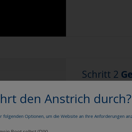
das ein Anzeichen 
entfettet ist. In 
Reinigungsvorgan
Reinigen Sie Antif
die Oberfläche be
Durch Hochdruckre
Bewuchses auf wi
Achten Sie auf de
Schritt 2
Ge
dem Hochdruckrei
Leistung, dass si
Antifoulin
Besonderes Augen
schleifen
hrt den Anstrich durch?
Wasserlinie oder 
Verunreinigung ge
Wenn das neue Antifo
er folgenden Optionen, um die Website an Ihre Anforderungen a
ist, können Sie es nor
auftragen, ohne es anz
 mein Boot selbst (DIY)