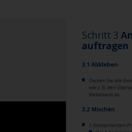
einen leichten Na
um die oberste Sch
ausgelaugte Schic
für spätere Ablösu
Schritt 3
An
Selbst wenn das An
leichtes Nassschl
auftragen
beste Haftung in 
3.1 Abkleben
Decken Sie alle Ber
wie z. B. den Über
Klebeband ab.
3.2 Mischen
1-Komponenten-Pr