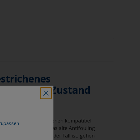
dafür, dass die Oberfläche nicht vollständig
diesem Fall wiederholen Sie den
g.
ouling niemals mit Lösungsmitteln, da dies
schädigen kann.
inigung wird der größte Teil des
rksame Weise entfernt.
n Abstand zwischen der Oberfläche und
strichenes
niger. Manche Geräte haben so viel
e das Farbsystem beschädigen können.
g in gutem Zustand
merk sollte auf die Reinigung um die
andere Bereiche mit sichtbarer
legt werden.
uling mit dem vorhandenen kompatibel
nzupassen
malerweise direkt auf das alte Antifouling
uschleifen. Wenn dies der Fall ist, gehen