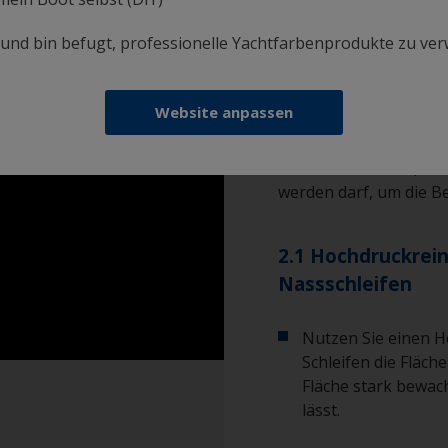
Sie bitte direkt zum A
Sie Oberfläche gründl
i und bin befugt, professionelle Yachtfarbenprodukte zu ve
vorhandene Antifoulin
ist, müssen Sie nach e
Sperrgrundierung auf
Website anpassen
Bitte beachten Sie, da
werden darf, um die B
2.1 Hochdruckrein
Nassschleifen
Nutzen Sie einen H
Schleifen die Fläch
Fläche stark bewach
lässt.