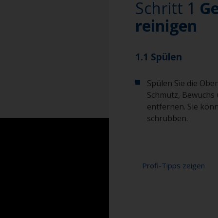
Schritt 1
Ge
reinigen
1.1 Spülen
Spülen Sie die Ober
Schmutz, Bewuchs 
entfernen. Sie kön
schrubben.
Profi-Tipps zeigen
Um festzustellen, 
achten Sie darauf
Oberfläche verteil