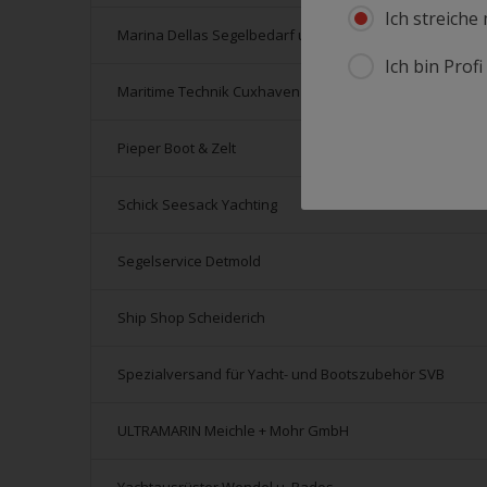
Ich streiche
Marina Dellas Segelbedarf und Bootszubehör
Ich bin Prof
Maritime Technik Cuxhaven GmbH
Pieper Boot & Zelt
Schick Seesack Yachting
Segelservice Detmold
Ship Shop Scheiderich
Spezialversand für Yacht- und Bootszubehör SVB
ULTRAMARIN Meichle + Mohr GmbH