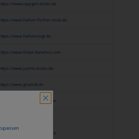
https://www.nippgen-berlin.de
https://www.farben-fischer-shop.de
https://www.farbenvoigt.de
https://www.fricke-dannhus.com
https://www.yachts-boats.de
https://www.gruendl.de
https://www.waage-farben.de
https://www.koesling.de
nzupassen
https://www.lenz-rega-port.de