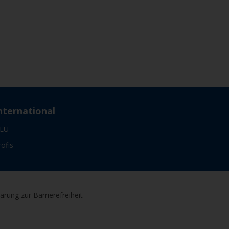
nternational
EU
rofis
lärung zur Barrierefreiheit