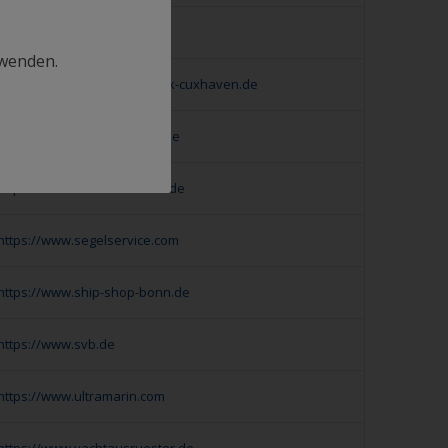
https://www.dellas.de
rwenden.
https://www.maritime-technik-cuxhaven.de
https://www.pieper-freizeit.de
https://www.schick-seesack.de
https://www.segelservice.com
https://www.ship-shop-bonn.de
https://www.svb.de
https://www.ultramarin.com