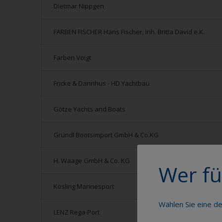
Dietmar Nippgen
FARBEN FISCHER Hans Fischer, Inh. Britta David e.K.
Farben Voigt
Fricke & Dannhus - HD Yachtbau
Götze Yachts and Boats
Gründl Bootsimport GmbH & Co.KG
H. Waage GmbH & Co. KG
Wer fü
Kösling Marinesport
Wählen Sie eine d
LENZ Rega-Port