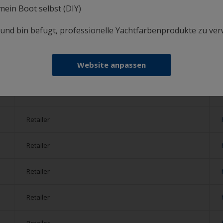
 mein Boot selbst (DIY)
Retailer
i und bin befugt, professionelle Yachtfarbenprodukte zu ve
Retailer
Website anpassen
Retailer
Retailer
Retailer
Retailer
Retailer
Retailer