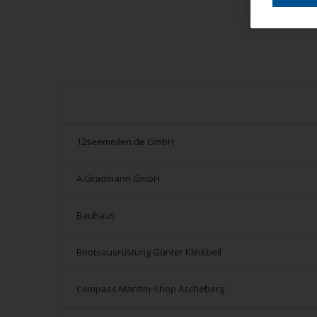
12seemeilen.de GmbH
A.Gradmann GmbH
Bauhaus
Bootsausrüstung Günter Klinkbeil
Compass Maritim-Shop Ascheberg