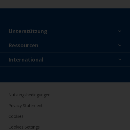
Unterstützung
Über uns
Ressourcen
Kontakt
Aktuelles
International
Fachhändler und Profis
DEU
Profis
Nutzungsbedingungen
Privacy Statement
Cookies
Cookies Settings