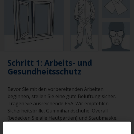
Schritt 1: Arbeits- und
Gesundheitsschutz
Bevor Sie mit den vorbereitenden Arbeiten
beginnen, stellen Sie eine gute Belüftung sicher.
Tragen Sie ausreichende PSA. Wir empfehlen
Sicherheitsbrille, Gummihandschuhe, Overall
(bedecken Sie alle Hautpartien) und Staubmaske.