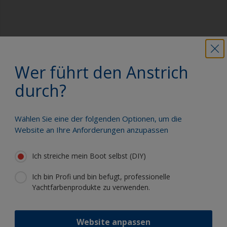
Schritt 5:
Wer führt den Anstrich
Reparieren/Grundieren
durch?
Reparieren Sie Beschädigungen wenn nötig mit
Watertite Epoxidspachtel. Untersuchen Sie das GFK
Wählen Sie eine der folgenden Optionen, um die
auf Gelcoatbeschädigungen oder Zeichen von
Website an Ihre Anforderungen anzupassen
Osmose – behandeln Sie es entsprechend.
Ich streiche mein Boot selbst (DIY)
Ich bin Profi und bin befugt, professionelle
Yachtfarbenprodukte zu verwenden.
Website anpassen