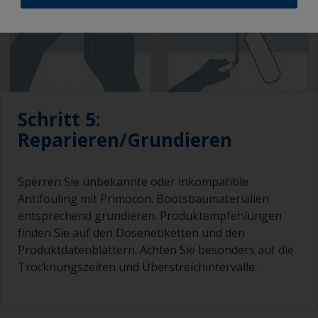
Schritt 5:
Reparieren/Grundieren
Sperren Sie unbekannte oder inkompatible
Antifouling mit Primocon. Bootsbaumaterialien
entsprechend grundieren. Produktempfehlungen
finden Sie auf den Dosenetiketten und den
Produktdatenblättern. Achten Sie besonders auf die
Trocknungszeiten und Überstreichintervalle.