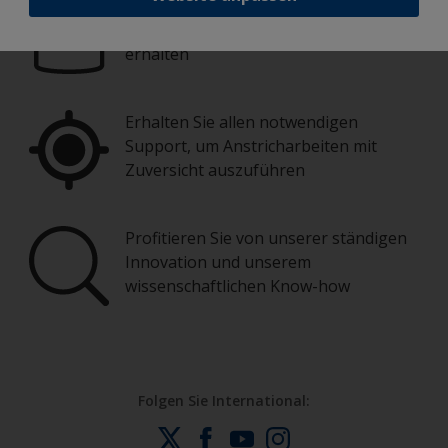
Finden Sie die besten Produkte, um Ihr
Boot in einem großartigem Zustand zu
erhalten
Erhalten Sie allen notwendigen
Support, um Anstricharbeiten mit
Zuversicht auszuführen
Profitieren Sie von unserer ständigen
Innovation und unserem
wissenschaftlichen Know-how
Folgen Sie International: