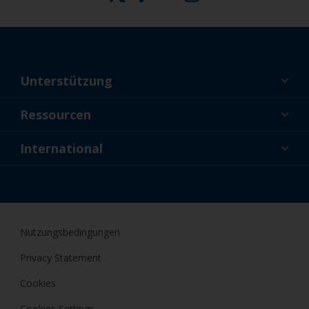
Unterstützung
Über uns
Ressourcen
Kontakt
Aktuelles
International
Fachhändler und Profis
DEU
Profis
Nutzungsbedingungen
Privacy Statement
Cookies
Cookies Settings