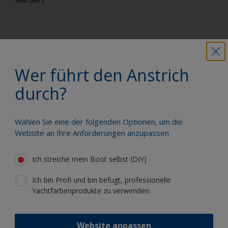
Sie können unseren Farben Kalkulator
verwenden, um festzustellen, wie viel Farbe
Wer führt den Anstrich
benötigt wird. Geben Sie einfach die Art und
durch?
die Abmessungen Ihres Bootes, das
Produkt, das Sie verwenden, und die Anzahl
der benötigten Schichten ein, und Sie
Wählen Sie eine der folgenden Optionen, um die
erhalten eine hilfreiche Einschätzung.
Website an Ihre Anforderungen anzupassen
Wie viel Farbe brauche ich?
Ich streiche mein Boot selbst (DIY)
Ich bin Profi und bin befugt, professionelle
Yachtfarbenprodukte zu verwenden.
Streichen Sie Ihr Boot wie ein Profi
Website anpassen