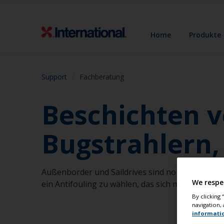
Home
Produkte
Support
Fachberatung
Beschichten v
Bugstrahlern,
Außenborder und Saildrives sind normalerweise a
We respe
ein Antifouling zu wählen, das sich mit dem Boo
By clicking
navigation, 
informati