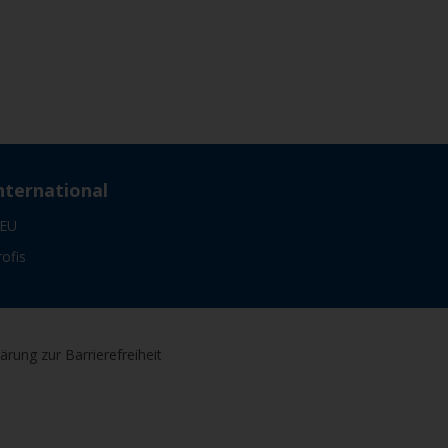
nternational
EU
rofis
lärung zur Barrierefreiheit