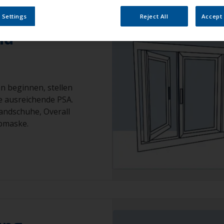
 Settings
Reject All
Accept 
nd
n beginnen, stellen
ie ausreichende PSA.
andschuhe, Overall
ubmaske.