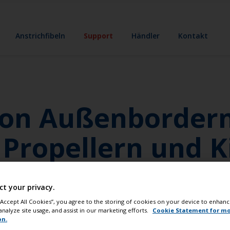
Anstrichfibeln
Support
Händler
Kontakt
on Außenbordern,
 Propellern und K
us Aluminium. Propeller aus Bronze oder Aluminium. Kiele au
ct your privacy.
tsbaumaterial verträgt und für die besonderen Anforderunge
 “Accept All Cookies”, you agree to the storing of cookies on your device to enhanc
analyze site usage, and assist in our marketing efforts.
Cookie Statement for m
on.