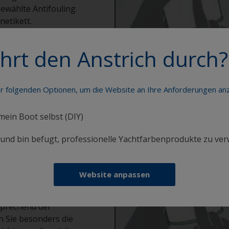
ewählte Antifouling.
etikett.
hrt den Anstrich durch?
er folgenden Optionen, um die Website an Ihre Anforderungen a
 mein Boot selbst (DIY)
i und bin befugt, professionelle Yachtfarbenprodukte zu ve
g
Website anpassen
sprechend der
n Sie besonders die