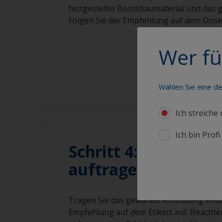
festgestellte Bootsbaumaterial und das g
Folgen Sie der Empfehlung auf dem Dosen
Wer fü
Wählen Sie eine d
Ich streiche
Ich bin Prof
Schritt 4: Antifoulin
auftragen
Tragen Sie das gewählte Antifouling ent
Empfehlung auf dem Etikett auf. Beachte