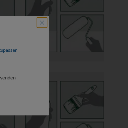
nzupassen
rwenden.