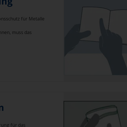
ung
onsschutz für Metalle
nnen, muss das
n
rung für das