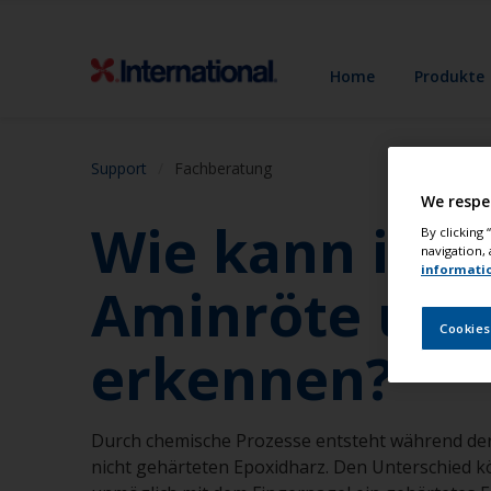
Home
Produkte
Support
Fachberatung
We respe
Wie kann ich 
By clicking
navigation, 
informati
Aminröte und 
Cookies
erkennen?
Durch chemische Prozesse entsteht während der
nicht gehärteten Epoxidharz. Den Unterschied kö