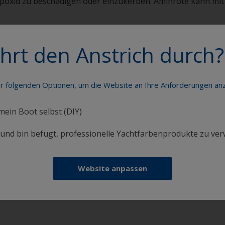
Epoxid zu beschädigen oder einzukerben. Aminröte kann mit
hrt den Anstrich durch?
Streichen Sie Ihr Boot wie ein Profi
er folgenden Optionen, um die Website an Ihre Anforderungen a
 mein Boot selbst (DIY)
i und bin befugt, professionelle Yachtfarbenprodukte zu ve
Erhalten Sie allen notwendigen Support, um
Website anpassen
Anstricharbeiten mit Zuversicht auszuführen