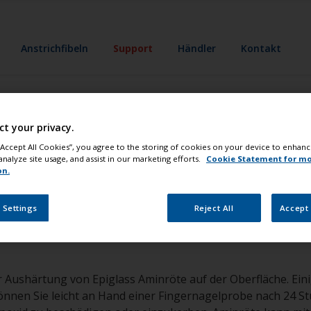
Anstrichfibeln
Support
Händler
Kontakt
ct your privacy.
den Unterschied 
 “Accept All Cookies”, you agree to the storing of cookies on your device to enhanc
analyze site usage, and assist in our marketing efforts.
Cookie Statement for m
on.
nicht gehärteten
 Settings
Reject All
Accept 
 Aushärtung von Epiglass Aminröte auf der Oberfläche. Ein
nnen Sie leicht an Hand einer Fingernagelprobe nach 24 Stu