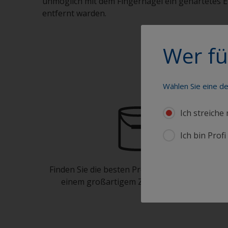
unmöglich mit dem Fingernagel ein gehärtetes 
entfernt warden.
Wer fü
Wählen Sie eine d
Ich streiche
Ich bin Prof
Finden Sie die besten Produkte, um Ihr Boot in
einem großartigem Zustand zu erhalten