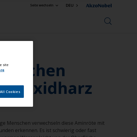
DEU
Seite wechseln
zwischen
e site
ore
 Epoxidharz
All Cookies
ige Menschen verwechseln diese Aminröte mit
nden erkennen. Es ist schwierig oder fast