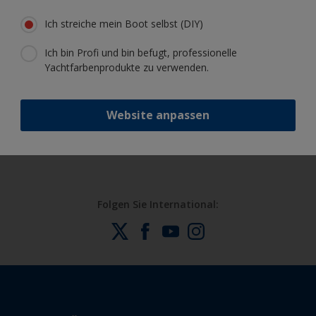
Erhalten Sie allen notwendigen
Ich streiche mein Boot selbst (DIY)
Support, um Anstricharbeiten mit
Zuversicht auszuführen
Ich bin Profi und bin befugt, professionelle
Yachtfarbenprodukte zu verwenden.
Profitieren Sie von unserer ständigen
Innovation und unserem
Website anpassen
wissenschaftlichen Know-how
Folgen Sie International: