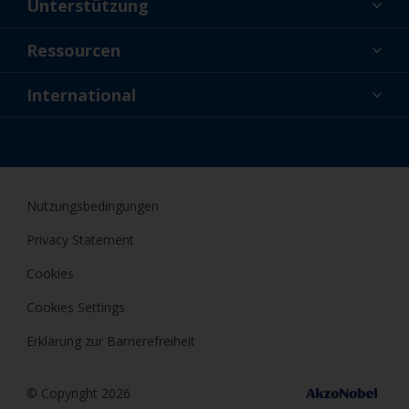
Unterstützung
Über uns
Ressourcen
Kontakt
Aktuelles
International
Fachhändler und Profis
DEU
Profis
Nutzungsbedingungen
Privacy Statement
Cookies
Cookies Settings
Erklärung zur Barrierefreiheit
© Copyright 2026