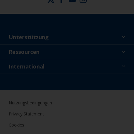
Unterstützung
Über uns
Ressourcen
Kontakt
Aktuelles
International
Fachhändler und Profis
DEU
Profis
Nutzungsbedingungen
Privacy Statement
Cookies