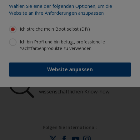
Finden Sie die besten Produkte, um Ihr
Wählen Sie eine der folgenden Optionen, um die
Boot in einem großartigem Zustand zu
Website an Ihre Anforderungen anzupassen
erhalten
Ich streiche mein Boot selbst (DIY)
Erhalten Sie allen notwendigen
Ich bin Profi und bin befugt, professionelle
Support, um Anstricharbeiten mit
Yachtfarbenprodukte zu verwenden.
Zuversicht auszuführen
Website anpassen
Profitieren Sie von unserer ständigen
Innovation und unserem
wissenschaftlichen Know-how
Folgen Sie International: