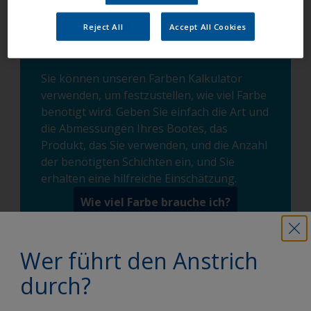
Reject All
Accept All Cookies
Sie können unseren Farben Kalkulator
verwenden, um festzustellen, wie viel Farbe
benötigt wird. Geben Sie einfach die Art und
die Abmessungen Ihres Bootes, das
Produkt, das Sie verwenden, und die Anzahl
der benötigten Schichten ein, und Sie
erhalten eine hilfreiche Einschätzung.
Wie viel Farbe brauche ich?
Wer führt den Anstrich
Streichen Sie Ihr Boot wie ein Profi
durch?