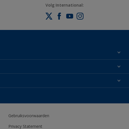
Volg International:
Over ons
Contact
Nieuws
Dealers en professionele applicateurs
NLD
Doe-het-zelfschilder
Gebruiksvoorwaarden
Privacy Statement