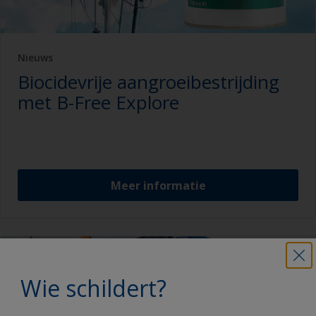
Nieuws
Biocidevrije aangroeibestrijding
met B-Free Explore
Meer informatie
Wie schildert?