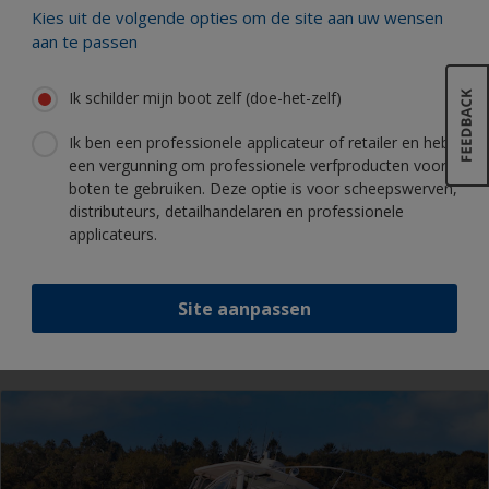
Kies uit de volgende opties om de site aan uw wensen
aan te passen
Ik schilder mijn boot zelf (doe-het-zelf)
Ik ben een professionele applicateur of retailer en heb
Nieuws
een vergunning om professionele verfproducten voor
Biocidevrij met B-Free Explore
boten te gebruiken. Deze optie is voor scheepswerven,
distributeurs, detailhandelaren en professionele
applicateurs.
Site aanpassen
Lees meer