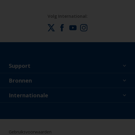
Volg International:
Support
Over ons
Bronnen
Contact
Nieuws
Internationale
Dealers en professionele applicateurs
NLD
Doe-het-zelfschilder
Gebruiksvoorwaarden