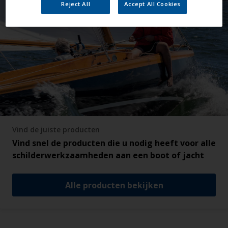
Reject All
Accept All Cookies
Vind de juiste producten
Vind snel de producten die u nodig heeft voor alle
schilderwerkzaamheden aan een boot of jacht
Alle producten bekijken