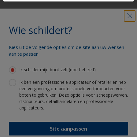
Krijg al het technische advies om vol
vertrouwen uw boot te schilderen
Wie schildert?
Kies uit de volgende opties om de site aan uw wensen
Profiteer van onze non-stop innovatie
aan te passen
en wetenschappelijke kennis
Ik schilder mijn boot zelf (doe-het-zelf)
Ik ben een professionele applicateur of retailer en heb
een vergunning om professionele verfproducten voor
boten te gebruiken. Deze optie is voor scheepswerven,
Volg International:
distributeurs, detailhandelaren en professionele
applicateurs.
Site aanpassen