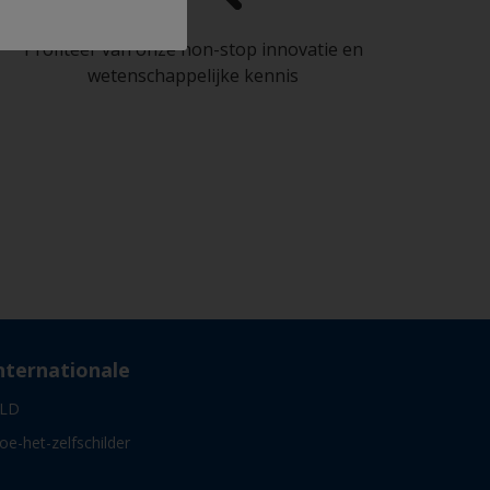
Profiteer van onze non-stop innovatie en
wetenschappelijke kennis
nternationale
LD
oe-het-zelfschilder