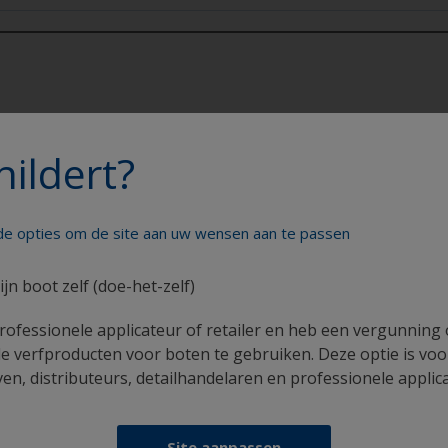
hildert?
uur tot 17.00 uur
ratis)
nde opties om de site aan uw wensen aan te passen
ijn boot zelf (doe-het-zelf)
lder uw boot als een echte profess
rofessionele applicateur of retailer en heb een vergunning
e verfproducten voor boten te gebruiken. Deze optie is voo
n, distributeurs, detailhandelaren en professionele applic
Site aanpassen