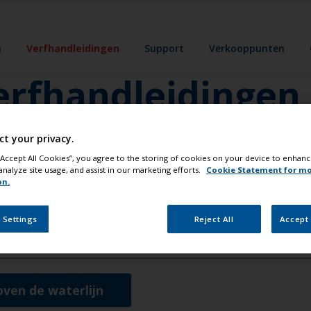
n
Verfhandleidingen
Support
Verkooppunten
erfhandleidingen
 speciaal voor u een aangepaste handleiding.
ct your privacy.
aanbevolen methoden en zelfs professionele tips.
 “Accept All Cookies”, you agree to the storing of cookies on your device to enhanc
analyze site usage, and assist in our marketing efforts.
Cookie Statement for m
on.
 Settings
Reject All
Accept 
oven de waterlijn