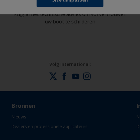
Krijg al het technische advies om vol vertrouwen
uw boot te schilderen
Volg International:
Bronnen
I
Nieuws
N
Dealers en professionele applicateurs
D