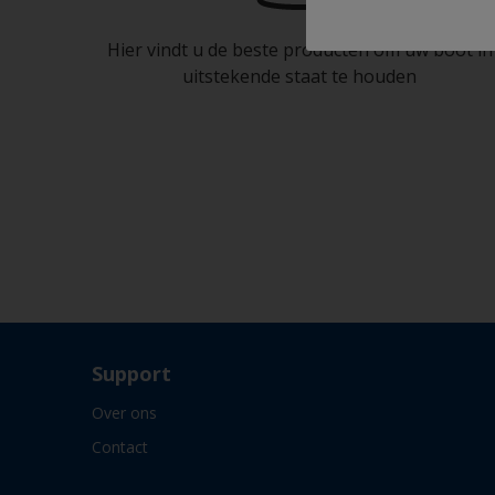
Hier vindt u de beste producten om uw boot in
uitstekende staat te houden
Support
Over ons
Contact