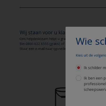
Wij staan voor u klaar
Wie sc
Ons helpdeskteam helpt u graag op weekdagen van 9.00 
Bel 0800-022 6555 (gratis) of 0031-(0)71-3085300 (niet g
Stuur een e-mail naar
iyp.nederland@akzonobel.com
Kies uit de volge
Ik schilder m
Schi
Ik ben een p
professionel
scheepswerve