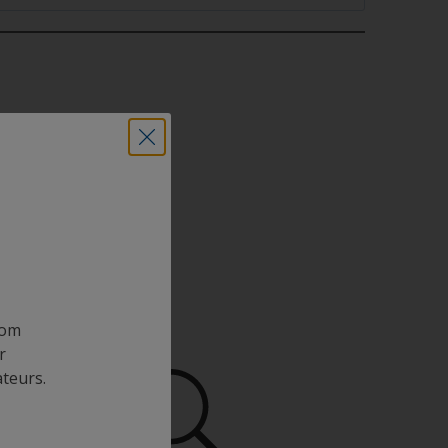
ional
 om
r
ateurs.