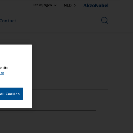
NLD
Site wijzigen
Contact
e site
ore
All Cookies