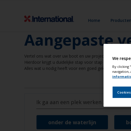
Home
Producte
Aangepaste v
Vertel ons wat over uw boot en uw project en wij maken
We respe
Hierdoor krijgt u duidelijke stap voor stap instructies, 
By clicking
Alles wat u nodig heeft voor een goed geklaarde klus.
navigation, 
informati
Cookies
Ik ga aan een plek werken
...
onder de waterlijn
b