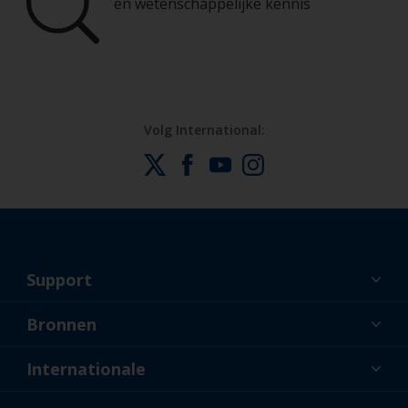
en wetenschappelijke kennis
Volg International:
Support
Over ons
Bronnen
Contact
Nieuws
Internationale
Dealers en professionele applicateurs
NLD