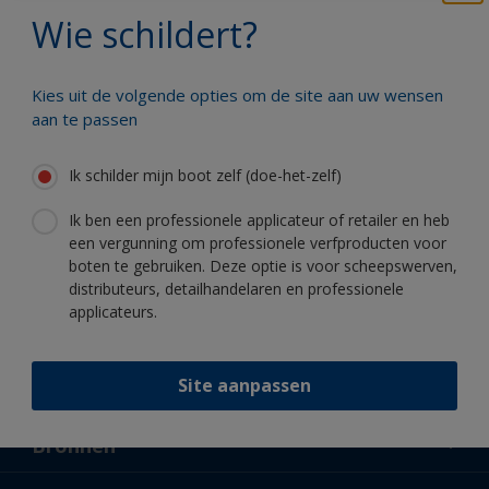
Wie schildert?
Profiteer van onze non-stop innovatie
en wetenschappelijke kennis
Kies uit de volgende opties om de site aan uw wensen
aan te passen
Ik schilder mijn boot zelf (doe-het-zelf)
Volg International:
Ik ben een professionele applicateur of retailer en heb
een vergunning om professionele verfproducten voor
boten te gebruiken. Deze optie is voor scheepswerven,
distributeurs, detailhandelaren en professionele
applicateurs.
Site aanpassen
Support
Over ons
Bronnen
Contact
Nieuws