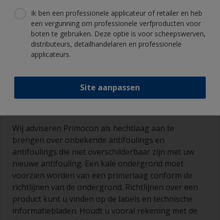
Ik ben een professionele applicateur of retailer en heb
een vergunning om professionele verfproducten voor
boten te gebruiken. Deze optie is voor scheepswerven,
distributeurs, detailhandelaren en professionele
applicateurs.
Site aanpassen
Wij adviseren Primocon als hechtlaag aan te
brengen over onbekende antifoulings en
antifoulings die niet overschilderbaar zijn met uw
nieuwe antifouling. Een kale ondergrond moet
voorzien worden van een primerlaag conform de
richtlijnen van de ondergrond. Richtlijnen over een
product kunt u vinden op de labels en technische
informatiebladen. Houdt u vooral rekening met de