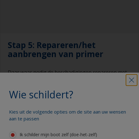
Stap 5: Repareren/het
aanbrengen van primer
Daar waar nodig de beschadigingen repareren met
primer en/of Watertite Epoxy Filler.
Wie schildert?
Note: let bij polyester op osmose-verschijnselen,
indien u dit aantreft vraag dan om advies op het
gratis telefoonnummer 0800-022 6555.
Kies uit de volgende opties om de site aan uw wensen
aan te passen
Ik schilder mijn boot zelf (doe-het-zelf)