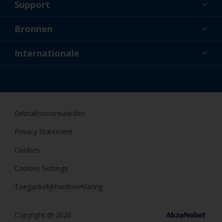
Support
Over ons
Bronnen
Contact
Nieuws
Internationale
Dealers en professionele applicateurs
NLD
Doe-het-zelfschilder
Gebruiksvoorwaarden
Privacy Statement
Cookies
Cookies Settings
Toegankelijkheidsverklaring
Copyright @ 2026