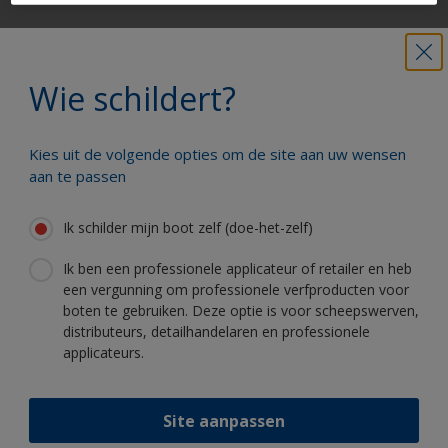
Krijg al het technische advies om vol
vertrouwen uw boot te schilderen
Wie schildert?
Kies uit de volgende opties om de site aan uw wensen
Profiteer van onze non-stop innovatie
aan te passen
en wetenschappelijke kennis
Ik schilder mijn boot zelf (doe-het-zelf)
Ik ben een professionele applicateur of retailer en heb
een vergunning om professionele verfproducten voor
boten te gebruiken. Deze optie is voor scheepswerven,
Volg International:
distributeurs, detailhandelaren en professionele
applicateurs.
Site aanpassen